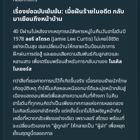
เรื่องย่อฉบับเข้มข้น: เมื่อฝันร้ายในอดีต กลับ
มาเยือนถึงหน้าบ้าน
40 ปีผ่านไปหลังจากเหตุการณ์สังหารหมู่ในคืนวันฮาโลวีนปี
1978
ลอรี สโตรด
(Jamie Lee Curtis) ไม่เคยใช้ชีวิต
อย่างเป็นสุข เธอเปลี่ยนบ้านให้กลายเป็นป้อมปราการ
ฝึกฝนการต่อสู้ และยอมเสียความสัมพันธ์กับลูกสาวและ
หลานสาว เพื่อเตรียมพร้อมสำหรับการกลับมาของ
ไมเคิล
ไมเยอร์ส
ทว่าสิ่งที่เธอคาดการณ์ไว้ก็เกิดขึ้นจริง เมื่อรถขนย้ายนักโทษ
เกิดอุบัติเหตุ ทำให้ไมเคิลหลบหนีออกมาได้และมุ่งหน้ากลับสู่
เมืองแฮดดอนฟิลด์เพื่อสะสางความแค้นที่ค้างคา ในคืน
ฮาโลวีนที่ทุกคนคิดว่าเป็นเพียงเทศกาลแห่งการหลอกลวง
ไมเคิลเริ่มออกล่าอีกครั้ง แต่ครั้งนี้เขาไม่ได้เผชิญหน้ากับ
เหยื่อที่หวาดกลัวเพียงอย่างเดียว เพราะลอรี สโตรด พร้อมที่
จะเปลี่ยนตัวเองจาก “ผู้ถูกล่า” ให้กลายเป็น “ผู้ล่า” เพื่อหยุด
ยั้งมฤตยูนี้ตลอดกาล