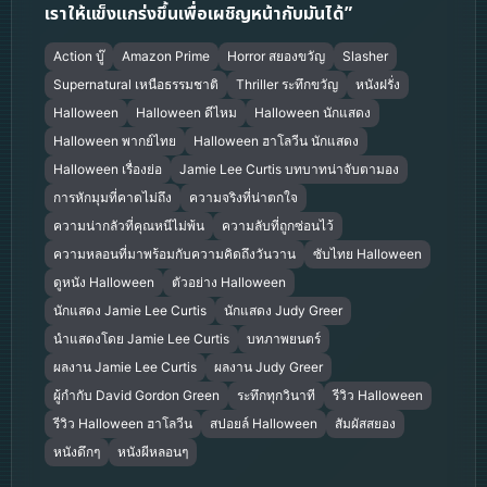
เราให้แข็งแกร่งขึ้นเพื่อเผชิญหน้ากับมันได้”
Action บู๊
Amazon Prime
Horror สยองขวัญ
Slasher
Supernatural เหนือธรรมชาติ
Thriller ระทึกขวัญ
หนังฝรั่ง
Halloween
Halloween ดีไหม
Halloween นักแสดง
Halloween พากย์ไทย
Halloween ฮาโลวีน นักแสดง
Halloween เรื่องย่อ
Jamie Lee Curtis บทบาทน่าจับตามอง
การหักมุมที่คาดไม่ถึง
ความจริงที่น่าตกใจ
ความน่ากลัวที่คุณหนีไม่พ้น
ความลับที่ถูกซ่อนไว้
ความหลอนที่มาพร้อมกับความคิดถึงวันวาน
ซับไทย Halloween
ดูหนัง Halloween
ตัวอย่าง Halloween
นักแสดง Jamie Lee Curtis
นักแสดง Judy Greer
นำแสดงโดย Jamie Lee Curtis
บทภาพยนตร์
ผลงาน Jamie Lee Curtis
ผลงาน Judy Greer
ผู้กำกับ David Gordon Green
ระทึกทุกวินาที
รีวิว Halloween
รีวิว Halloween ฮาโลวีน
สปอยล์ Halloween
สัมผัสสยอง
หนังดึกๆ
หนังผีหลอนๆ