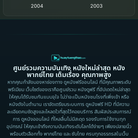
2004
2003
Crime อาชญากรรม
2002
2000
Cult Film
1999
1998
1997
1996
Culture
1995
1991
Dance เต้น
1988
1986
ศูนย์รวมความบันเทิง หนังใหม่ล่าสุด หนัง
Detective สืบสวน
1983
1982
พากย์ไทย เต็มเรื่อง คุณภาพสูง
1973
1971
Disaster
หากคุณกำลังมองหาช่องทาง ดูหนังฟรีออนไลน์ ที่มีคุณภาพระดับ
พรีเมียม เว็บไซต์ของเราคือศูนย์รวม หนังดูฟรี ที่อัปเดตใหม่ล่าสุด
1962
Disney+
ให้คุณได้รับชมกันแบบจุใจ ไม่ว่าจะเป็นหนังชนโรงที่เพิ่งเข้า หรือ
หนังดังในตำนาน เราจัดเตรียมระบบการ ดูหนังฟรี HD ที่มีความ
Documentary สารคดี
ละเอียดคมชัดสูงและโหลดไวที่สุดไว้คอยบริการ สัมผัสประสบการณ์
การ ดูหนังออนไลน์ ที่ไหลลื่นไม่มีสะดุด รองรับการใช้งานทุก
Documentary สารคดี
อุปกรณ์ ให้คุณเข้าถึงความบันเทิงระดับโลกได้ง่ายๆ เพียงปลายนิ้ว
พร้อมตัวเลือกทั้ง พากย์ไทย และ ซับไทย ครบทุกอรรถรสในเว็บ
Drama ดราม่า