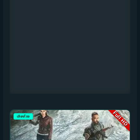
6.5
The Travellers ลัดฟ้าสู่ปลายทางหัวใจ (2025)
Full HD
เสียงโรง