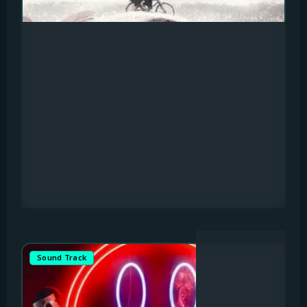
6.5
A Foggy Tale นิทานม่านหมอก (2025)
Full HD
Sound Track