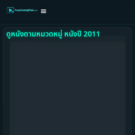
หน้าแรก
ดูหนังฝรั่ง
ดูหนังเกาหลี
ดูหนังจีน
ซีรี่ย์วาย
ติดต่อแอดมิน/ขอหนัง
ดูหนังตามหมวดหมู่ หนังปี 2011
Full HD
พากย์ไทย