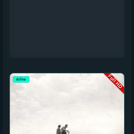
6.1
The Campaign ส.ส. คู่แซ่บ สู้เว้ยเฮ้ย (2012)
Full HD
ซับไทย