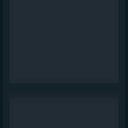
5.5
Scare Out เกมล่าทรชน คนล่าคน (2026)
Full HD
พากย์ไทย