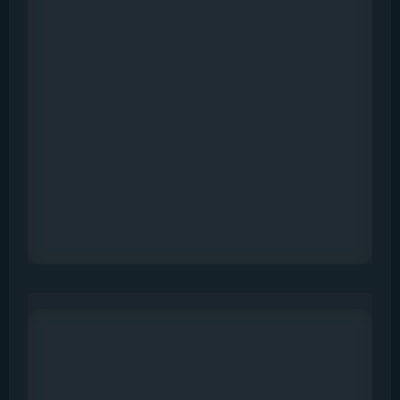
6.3
Queen of Triads 2 เถ้าแก่เนี้ย 2 (2021)
Full HD
ซับไทย