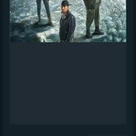
6.5
The Legend Hunters (2026)