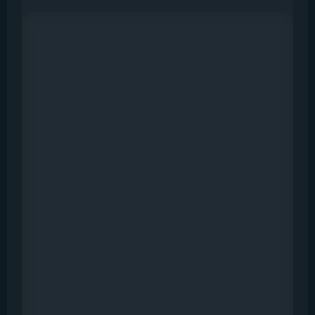
Full HD
พากย์ไทย