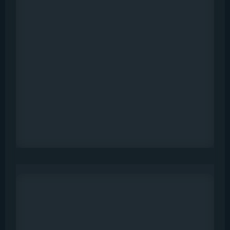
4.3
Thieves Highway (2025)
Full HD
Sound Track