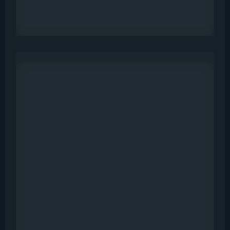
The Seed of the Sacred Fig เมล็ดพันธุ์คนดีย์ (2024)
Full HD
พากย์ไทย