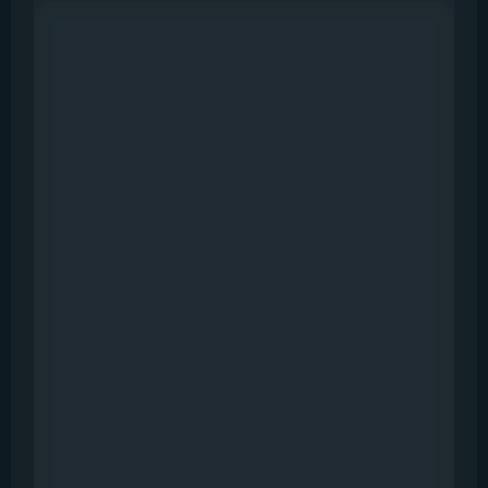
Full HD
Sound Track
5.2