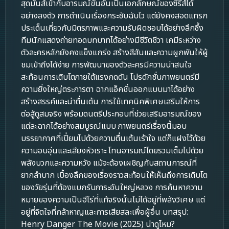
สุดมันส์เข้ากับอารมณ์ขันอันเป็นเอกลักษณ์ของซีรีส์ได้
อย่างลงตัว การดำเนินเรื่องกระชับฉับไว แต่ยังคงสอดแทรก
ประเด็นเกี่ยวกับมิตรภาพและความรับผิดชอบได้อย่างลึกซึ้ง
ทีมนักแสดงถ่ายทอดบทบาทได้อย่างมีชีวิตชีวา เคมีระหว่าง
ตัวละครหลักยังคงแข็งแกร่ง สร้างสีสันและความผูกพันให้ผู้
ชมเข้าถึงได้ง่าย การพัฒนาของตัวละครมีความน่าสนใจ
สะท้อนการเติบโตภายใต้แรงกดดัน โปรดักชั่นภาพยนตร์มี
ความยิ่งใหญ่ตระการตา ฉากแอ็คชั่นออกแบบมาได้อย่าง
สร้างสรรค์และน่าตื่นเต้น การใช้เทคนิคพิเศษเสริมให้การ
ต่อสู้ดูสมจริง พร้อมดนตรีประกอบที่ช่วยเสริมอารมณ์ของ
แต่ละฉากได้อย่างสมบูรณ์แบบ ภาพยนตร์เรื่องนี้มอบ
บรรยากาศที่เปี่ยมไปด้วยความตื่นเต้นเร้าใจ แต่ก็แฝงไว้ด้วย
ความอบอุ่นและเสียงหัวเราะ โทนอารมณ์โดยรวมเต็มไปด้วย
พลังบวกและความหวัง แม้จะต้องเผชิญกับสถานการณ์ที่
ยากลำบาก เบื้องลึกของเรื่องราวสะท้อนให้เห็นถึงการเติบโต
ของวัยรุ่นที่ต้องแบกรับภาระอันใหญ่หลวง การค้นหาความ
หมายของความเป็นฮีโร่ที่แท้จริงนั้นไม่ได้อยู่ที่พลังวิเศษ แต่
อยู่ที่จิตใจที่กล้าหาญและการเสียสละเพื่อผู้อื่น บทสรุป:
Henry Danger The Movie (2025) น่าดูไหม?