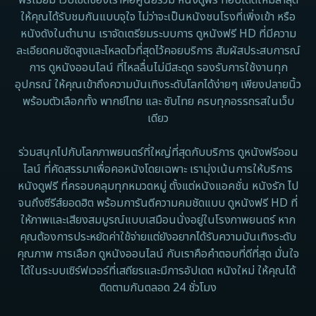
Disney+
ให้คุณได้รับชมกันแบบจุใจ ไม่ว่าจะเป็นหนังชนโรงที่เพิ่งเข้า หรือ
หนังดังในตำนาน เราจัดเตรียมระบบการ ดูหนังฟรี HD ที่มีความ
Documentary สารคดี
ละเอียดคมชัดสูงและโหลดไวที่สุดไว้คอยบริการ สัมผัสประสบการณ์
การ ดูหนังออนไลน์ ที่ไหลลื่นไม่มีสะดุด รองรับการใช้งานทุก
Documentary สารคดี
อุปกรณ์ ให้คุณเข้าถึงความบันเทิงระดับโลกได้ง่ายๆ เพียงปลายนิ้ว
พร้อมตัวเลือกทั้ง พากย์ไทย และ ซับไทย ครบทุกอรรถรสในเว็บ
Drama ดราม่า
เดียว
Drama ดราม่า
ร่วมสนุกไปกับโลกภาพยนตร์ที่ใหญ่ที่สุดกับบริการ ดูหนังฟรีออน
ไลน์ ที่คัดสรรมาเพื่อคอหนังโดยเฉพาะ เรามุ่งเน้นการให้บริการ
Dystopian
หนังดูฟรี ที่ครอบคลุมทุกหมวดหมู่ ตั้งแต่หนังแอคชั่น หนังรัก ไป
จนถึงซีรีส์ยอดฮิต พร้อมการันตีความคมชัดแบบ ดูหนังฟรี HD ที่
Emotional
ให้ภาพและเสียงสมบูรณ์แบบเสมือนนั่งอยู่ในโรงภาพยนตร์ หาก
คุณต้องการประหยัดค่าใช้จ่ายแต่ยังอยากได้รับความบันเทิงระดับ
Erotic
คุณภาพ การเลือก ดูหนังออนไลน์ กับเราคือคำตอบที่ดีที่สุด มั่นใจ
ได้ในระบบเซิร์ฟเวอร์ที่เสถียรและมีการอัปเดต หนังใหม่ ให้คุณได้
Family ครอบครัว
ติดตามกันตลอด 24 ชั่วโมง
Fantasy จินตนาการ