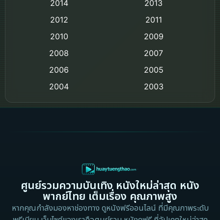
Comedy ตลก
2014
2013
2012
2011
Comedy ตลก
2010
2009
Coming-of-age ชีวิตวัยรุ่น
2008
2007
2006
Crime อาชญากรรม
2005
2004
2003
Crime อาชญากรรม
2002
2000
Cult Film
1999
1998
1997
1996
Culture
1995
1991
Dance เต้น
1988
1986
ศูนย์รวมความบันเทิง หนังใหม่ล่าสุด หนัง
Detective สืบสวน
1983
1982
พากย์ไทย เต็มเรื่อง คุณภาพสูง
1973
1971
Disaster
หากคุณกำลังมองหาช่องทาง ดูหนังฟรีออนไลน์ ที่มีคุณภาพระดับ
พรีเมียม เว็บไซต์ของเราคือศูนย์รวม หนังดูฟรี ที่อัปเดตใหม่ล่าสุด
1962