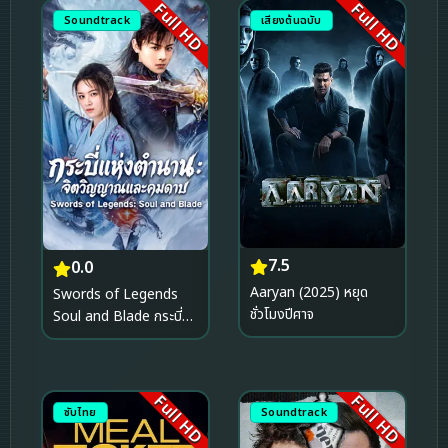
Full HD
Full HD
Soundtrack
เสียงต้นฉบับ
7.5
0.0
Aaryan (2025) หยุด
Swords of Legends
ชั่วโมงปีศาจ
Soul and Blade กระบี่
แห่งตำนาน จิตวิญญาณ
และคมดาบ (2026)
Full HD
Full HD
ซับไทย
Soundtrack