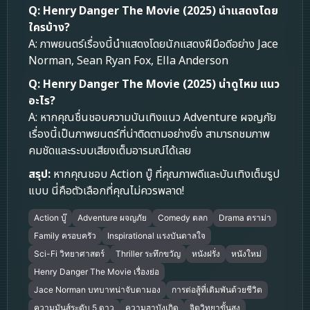
Q: Henry Danger The Movie (2025) นำแสดงโดย
ใครบ้าง?
A: ภาพยนตร์เรื่องนี้นำแสดงโดยนักแสดงฝีมือดีอย่าง Jace
Norman, Sean Ryan Fox, Ella Anderson
Q: Henry Danger The Movie (2025) น่าดูไหม แนว
อะไร?
A: หากคุณชื่นชอบความบันเทิงแนว Adventure ผจญภัย
เรื่องนี้เป็นภาพยนตร์ที่น่าติดตามอย่างยิ่ง สามารถชมภาพ
คมชัดและระบบเสียงเต็มอารมณ์ได้เลย
สรุป:
หากคุณชอบ Action บู๊ ที่คุณภาพดีและบันเทิงเต็มรูป
แบบ นี่คือตัวเลือกที่คุณไม่ควรพลาด!
Action บู๊
Adventure ผจญภัย
Comedy ตลก
Drama ดราม่า
Family ครอบครัว
Inspirational แรงบันดาลใจ
Sci-Fi วิทยาศาสตร์
Thriller ระทึกขวัญ
หนังฝรั่ง
หนังใหม่
Henry Danger The Movie เรื่องย่อ
Jace Norman บทบาทน่าจับตามอง
การต่อสู้ที่เดิมพันด้วยชีวิต
ความมันส์ระดับ 5 ดาว
ความฮาบังเกิด
จิตวิทยาขั้นสูง