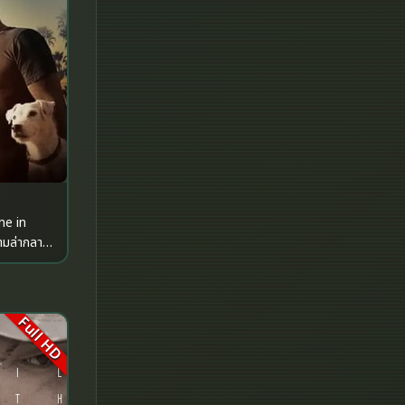
Fantasy จินตนาการ
Fantasy แฟนตาซี
Fiction
Film
Gothic
Grief
me in
HBO GO
HBO Max
Full HD
Healing
Heist