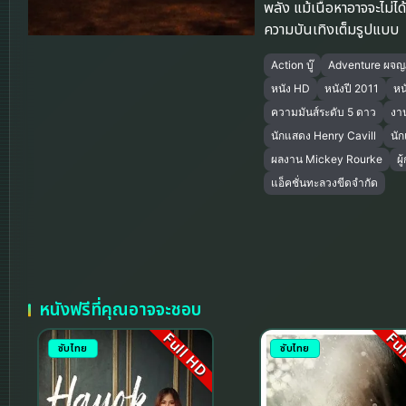
พลัง แม้เนื้อหาอาจจะไม่ได
ความบันเทิงเต็มรูปแบบ
Action บู๊
Adventure ผจญ
หนัง HD
หนังปี 2011
หนั
ความมันส์ระดับ 5 ดาว
งา
นักแสดง Henry Cavill
นั
ผลงาน Mickey Rourke
ผ
แอ็คชั่นทะลวงขีดจำกัด
หนังฟรีที่คุณอาจจะชอบ
Full HD
Ful
ซับไทย
ซับไทย