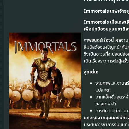
Immortals เทพเจ้าธนูอ
Immortals
เมื่อเทพเ
เพื่อปกป้องมนุษยชาติจ
ภาพยนตร์เรื่องนี้ ผลงาน
ลิมปัสต้องเผชิญหน้ากับ
ซึ่งเป็นอาวุธที่จะปลดปล
เป็นเรื่องราวการต่อสู้คร
จุดเด่น:
งานภาพและงานสร้า
แปลกตา
ฉากแอ็คชั่นสุดระห
ของเทพเจ้า
การตีความตำนานกร
บทสรุปจากมุมมองนักวิ
ประสบการณ์การรับชมที่เต