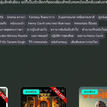
้ลุ่มลึกซับซ้อน แต่ก็เป็นตัวเลือกที่ยอดเยี่ยมสำหรับคอหนังแอ็คชั่นแฟนตาซ
ภัย
Drama ดราม่า
Fantasy จินตนาการ
Supernatural เหนือธรรมชาติ
ดูหนัง
งฝรั่ง
หนังแนะนำ
Henry Cavill บทบาทน่าจับตามอง
Immortals เรื่องย่อ
นภาพสุดตระการตา
ฉากบู๊ระห่ำสะใจ
ดราม่าเข้มข้นบีบหัวใจ
ตำนานกรีกฉบับใหม่
กแสดง Mickey Rourke
บทภาพยนตร์
ปฏิบัติการสุดเดือด
ผลงาน Henry Cavill
ู้กำกับ Tarsem Singh
รีวิว Immortals
หนังFantasy
เดิมพันชะตากรรมโลก
l HD
Full HD
พากย์ไทย
พากย์ไทย