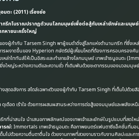
มตะ (2011) เรื่องย่อ
จ้ากรีกโบราณปรากฏตัวบนโลกมนุษย์เพื่อต่อสู้กับเหล่ายักษ์และมนุษย์ผู้
ากหายนะครั้งใหญ่
ของผู้กำกับ Tarsem Singh พาผู้ชมดำดิ่งสู่โลกแห่งตำนานกรีก ที่ซึ่งเหล
การผงาดขึ้นของ Hyperion กษัตริย์ผู้เหี้ยมโหดที่ต้องการครอบครองค
่อยเหล่าไททันส์ให้เป็นอิสระและทำลายล้างโลกมนุษย์ เทพเจ้าธนูอมตะ (Imm
ั้งยิ่งใหญ่ระหว่างความดีและความชั่ว ที่เดิมพันด้วยชะตากรรมของมวลมนุษย
งสุดอลังการ สไตล์เฉพาะตัวของผู้กำกับ Tarsem Singh ที่เต็มไปด้วยส
่ำ ดุเดือด เร้าใจ ด้วยการผสมผสานระหว่างการต่อสู้ของมนุษย์และพลังเหน
ีกที่น่าสนใจ นำเสนอภาพลักษณ์ของเทพเจ้าและยักษ์ในรูปแบบที่สดใหม
จารณ์:
Immortals เทพเจ้าธนูอมตะ คือภาพยนตร์แฟนตาซีแอ็คชั่นที่มอ
็มไปด้วยความตื่นตาตื่นใจ ด้วยงานภาพที่สวยงามราวกับงานศิลปะและการต่