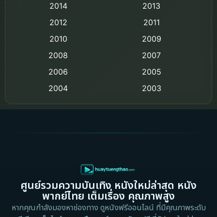
Comedy ตลก
2014
2013
2012
2011
Comedy ตลก
2010
2009
Coming-of-age ชีวิตวัยรุ่น
2008
2007
2006
Crime อาชญากรรม
2005
2004
2003
Crime อาชญากรรม
2002
2000
Cult Film
1999
1998
1997
1996
Culture
1995
1991
Dance เต้น
1988
1986
ศูนย์รวมความบันเทิง หนังใหม่ล่าสุด หนัง
Detective สืบสวน
1983
1982
พากย์ไทย เต็มเรื่อง คุณภาพสูง
1973
1971
Disaster
หากคุณกำลังมองหาช่องทาง ดูหนังฟรีออนไลน์ ที่มีคุณภาพระดับ