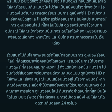
พรีเมียม เว็บไซต์ของเราคือศูนย์รวม หนังดูฟรี ที่อัปเดตใหม่ล่าสุด
1962
Disney+
ให้คุณได้รับชมกันแบบจุใจ ไม่ว่าจะเป็นหนังชนโรงที่เพิ่งเข้า หรือ
หนังดังในตำนาน เราจัดเตรียมระบบการ ดูหนังฟรี HD ที่มีความ
Documentary สารคดี
ละเอียดคมชัดสูงและโหลดไวที่สุดไว้คอยบริการ สัมผัสประสบการณ์
การ ดูหนังออนไลน์ ที่ไหลลื่นไม่มีสะดุด รองรับการใช้งานทุก
Documentary สารคดี
อุปกรณ์ ให้คุณเข้าถึงความบันเทิงระดับโลกได้ง่ายๆ เพียงปลายนิ้ว
พร้อมตัวเลือกทั้ง พากย์ไทย และ ซับไทย ครบทุกอรรถรสในเว็บ
Drama ดราม่า
เดียว
Drama ดราม่า
ร่วมสนุกไปกับโลกภาพยนตร์ที่ใหญ่ที่สุดกับบริการ ดูหนังฟรีออน
ไลน์ ที่คัดสรรมาเพื่อคอหนังโดยเฉพาะ เรามุ่งเน้นการให้บริการ
Dystopian
หนังดูฟรี ที่ครอบคลุมทุกหมวดหมู่ ตั้งแต่หนังแอคชั่น หนังรัก ไป
จนถึงซีรีส์ยอดฮิต พร้อมการันตีความคมชัดแบบ ดูหนังฟรี HD ที่
Emotional
ให้ภาพและเสียงสมบูรณ์แบบเสมือนนั่งอยู่ในโรงภาพยนตร์ หาก
คุณต้องการประหยัดค่าใช้จ่ายแต่ยังอยากได้รับความบันเทิงระดับ
Erotic
คุณภาพ การเลือก ดูหนังออนไลน์ กับเราคือคำตอบที่ดีที่สุด มั่นใจ
ได้ในระบบเซิร์ฟเวอร์ที่เสถียรและมีการอัปเดต หนังใหม่ ให้คุณได้
Family ครอบครัว
ติดตามกันตลอด 24 ชั่วโมง
Fantasy จินตนาการ