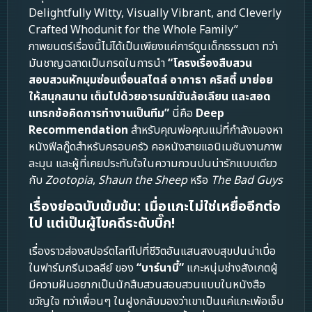
Delightfully Witty, Visually Vibrant, and Cleverly
Crafted Whodunit for the Whole Family”
ภาพยนตร์เรื่องนี้ไม่ได้เป็นเพียงแค่การ์ตูนเด็กธรรมดา ทว่า
มันชาญฉลาดเป็นกรดในการนำ
“โครงเรื่องสืบสวน
สอบสวนหักมุมซ่อนเงื่อนสไตล์ อากาธา คริสตี้ มาย่อย
ให้สนุกสนาน เต็มไปด้วยอารมณ์ขันล้อเลียน และสอด
แทรกข้อคิดการทำงานเป็นทีม”
นี่คือ
Deep
Recommendation
สำหรับคุณพ่อคุณแม่ที่กำลังมองหา
หนังฟีลกู๊ดสำหรับครอบครัว คอหนังสายแอนิเมชันงานภาพ
ละมุน และผู้ที่เคยประทับใจในความกวนปนน่ารักแบบเดียว
กับ
Zootopia
,
Shaun the Sheep
หรือ
The Bad Guys
เรื่องย่อฉบับเข้มข้น: เมื่อแกะไม่ใช่เหยื่ออีกต่อ
ไป แต่เป็นผู้ไขคดีระดับบิ๊ก!
เรื่องราวส่องสปอร์ตไลท์ไปที่ชีวิตอันแสนสงบสุขปนน่าเบื่อ
ในฟาร์มกรีนเวลลีย์ ของ
“บาร์นาบี้”
แกะหนุ่มช่างสังเกตผู้
มีความฝันอยากเป็นนักสืบสวนสอบสวนแบบในหนังสือ
ขวัญใจ ทว่าเพื่อนๆ ในฝูงกลับมองว่าเขาเป็นแค่แกะเพ้อเจ็บ