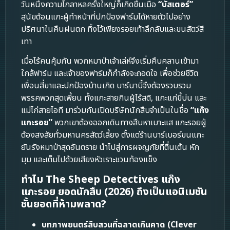
วันหนึ่งความโกลาหลครั้งใหญ่ก็เกิดขึ้นเมื่อ
“บัสเตอร์”
สุนัขต้อนแกะผู้ทำหน้าที่ปกป้องฟาร์มได้หายตัวไปอย่าง
ปริศนาในคืนฝนตก ทิ้งไว้เพียงรอยเท้าลึกลับและขนสัตว์สี
เทา
เมื่อไร้คนคุ้มกัน พวกหมาป่าเจ้าเล่ห์จึงเริ่มคืบคลานเข้ามา
ใกล้ฟาร์ม และเจ้าของฟาร์มก็กำลังจะถอดใจ เพื่อช่วยชีวิต
เพื่อนสี่ขาและปกป้องบ้านเกิด บาร์นาบี้จึงต้องรวบรวม
พรรคพวกสุดเพี้ยน ทั้งแกะสายกินผู้ไร้สติ, แกะแก่ขี้บ่น และ
แม่ไก่สายไอที มาร่วมกันเปิดบริษัทนักสืบจำเป็นในชื่อ
“แก๊ง
แกะรอย”
พวกเขาต้องออกเดินทางสืบหาเบาะแส แกะรอยผู้
ต้องสงสัยทั่วมหานครสัตว์เลี้ยง ตั้งแต่ร้านบาร์เบอร์ขนแกะ
ยันรังหมาป่าสุดอันตราย นำไปสู่การผจญภัยที่ตื่นเต้น หัก
มุม และเต็มไปด้วยเสียงหัวเราะชวนท้องแข็ง
ทำไม The Sheep Detectives แก๊ง
แกะรอย ยอดนักสืบ (2026) ถึงเป็นแอนิเมชัน
ชั้นยอดที่ห้ามพลาด?
บทภาพยนตร์สืบสวนที่ฉลาดเกินคาด (Clever