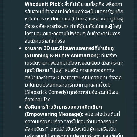
Whodunit Plot):
สิ่งที่น่าชื่นชมที่สุดคือ พล็อตกา
รสืบสวนที่ทำออกมาได้ดีเกินกว่าจะเป็นแค่การ์ตูนเด็ก
หนังมีการวางปมเบาะแส (Clues) และลวงคนดูด้วยผู้
ต้องสงสัยหลายตัวละคร ทำให้ผู้ชมทั้งเด็กและผู้ใหญ่
ได้ร่วมสนุกและคิดตามไปพร้อมๆ กับตัวละครในการ
จับตัวคนร้ายที่แท้จริง
งานภาพ 3D และดีไซน์คาแรคเตอร์ที่น่าเอ็นดู
(Stunning & Fluffy Animation):
ทีมสร้าง
เนรมิตงานภาพออกมาได้อย่างยอดเยี่ยม ตัวละครแกะ
ทุกตัวมีความ “นุ่มฟู” สมจริง การแสดงออกทาง
สีหน้าและท่าทาง (Character Animation) ทำออก
มาได้กวนประสาทและน่ารักมาก มุกตลกเจ็บตัว
(Slapstick Comedy) ถูกจัดวางในจังหวะที่เป๊ะจน
ต้องขำลั่นโรง
ข้อคิดการก้าวข้ามกรอบความคิดเดิมๆ
(Empowering Message):
หนังแฝงประเด็นที่
งดงามเกี่ยวกับเรื่อง “การไม่ยอมจำนนต่อกรอบที่
สังคมตีตรา” แกะไม่จำเป็นต้องเป็นผู้ตามหรือเป็น
เหยื่อเสมอไป หากพวกเขามีความกล้าหาญและเชื่อมั่น