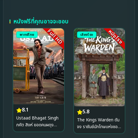
หนังฟรีที่คุณอาจจะชอบ
Full HD
หนังโรง
พากย์ไทย
เสียงโรง
8.1
5.8
Ustaad Bhagat Singh
The Kings Warden ดัน
ภคัต สิงห์ ยอดคนผดุง
จง ราชันย์นักโทษแห่งชอง
ความยุติธรรม (2026)
นยองโพ (2026)