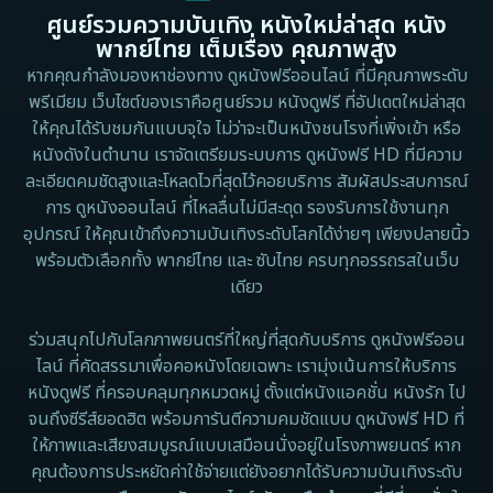
ศูนย์รวมความบันเทิง หนังใหม่ล่าสุด หนัง
Detective สืบสวน
1983
1982
พากย์ไทย เต็มเรื่อง คุณภาพสูง
1973
1971
Disaster
หากคุณกำลังมองหาช่องทาง ดูหนังฟรีออนไลน์ ที่มีคุณภาพระดับ
พรีเมียม เว็บไซต์ของเราคือศูนย์รวม หนังดูฟรี ที่อัปเดตใหม่ล่าสุด
1962
Disney+
ให้คุณได้รับชมกันแบบจุใจ ไม่ว่าจะเป็นหนังชนโรงที่เพิ่งเข้า หรือ
หนังดังในตำนาน เราจัดเตรียมระบบการ ดูหนังฟรี HD ที่มีความ
Documentary สารคดี
ละเอียดคมชัดสูงและโหลดไวที่สุดไว้คอยบริการ สัมผัสประสบการณ์
การ ดูหนังออนไลน์ ที่ไหลลื่นไม่มีสะดุด รองรับการใช้งานทุก
Documentary สารคดี
อุปกรณ์ ให้คุณเข้าถึงความบันเทิงระดับโลกได้ง่ายๆ เพียงปลายนิ้ว
พร้อมตัวเลือกทั้ง พากย์ไทย และ ซับไทย ครบทุกอรรถรสในเว็บ
Drama ดราม่า
เดียว
Drama ดราม่า
ร่วมสนุกไปกับโลกภาพยนตร์ที่ใหญ่ที่สุดกับบริการ ดูหนังฟรีออน
ไลน์ ที่คัดสรรมาเพื่อคอหนังโดยเฉพาะ เรามุ่งเน้นการให้บริการ
Dystopian
หนังดูฟรี ที่ครอบคลุมทุกหมวดหมู่ ตั้งแต่หนังแอคชั่น หนังรัก ไป
จนถึงซีรีส์ยอดฮิต พร้อมการันตีความคมชัดแบบ ดูหนังฟรี HD ที่
Emotional
ให้ภาพและเสียงสมบูรณ์แบบเสมือนนั่งอยู่ในโรงภาพยนตร์ หาก
คุณต้องการประหยัดค่าใช้จ่ายแต่ยังอยากได้รับความบันเทิงระดับ
Erotic