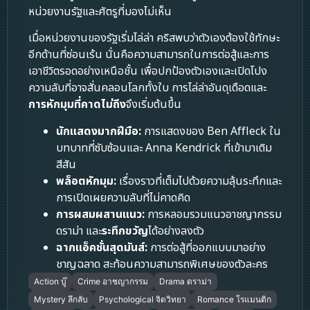
หน่วยงานรัฐและศัตรูที่มองไม่เห็น
เมื่อหน่วยงานของรัฐเริ่มไล่ล่า คริสพบว่าตัวเองต้องใช้ทักษะ
อีกด้านที่ซ่อนเร้น นั่นคือความสามารถในการต่อสู้และการ
เอาชีวิตรอดอย่างเหนือชั้น เพื่อปกป้องตัวเองและเปิดโปง
ความลับที่อาจสั่นคลอนโลกทั้งใบ การไล่ล่าอันดุเดือดและ
การหักมุมที่คาดไม่ถึง
จึงเริ่มต้นขึ้น
นักแสดงมากฝีมือ:
การแสดงของ Ben Affleck ใน
บทบาทที่ซับซ้อนและ Anna Kendrick ที่เข้ามาเติม
สีสัน
พล็อตหักมุม:
เรื่องราวที่เต็มไปด้วยความลุ้นระทึกและ
การเปิดเผยความลับที่ไม่คาดคิด
การผสมผสานแนว:
การหลอมรวมแนวอาชญากรรม
ดราม่า และ
ระทึกขวัญ
ได้อย่างลงตัว
ฉากแอ็คชั่นสุดมันส์:
การต่อสู้ที่ออกแบบมาอย่าง
ชาญฉลาด สะท้อนความสามารถพิเศษของตัวละคร
Action บู๊
Crime อาชญากรรม
Drama ดราม่า
Mystery ลึกลับ
Psychological จิตวิทยา
Romance โรแมนติก