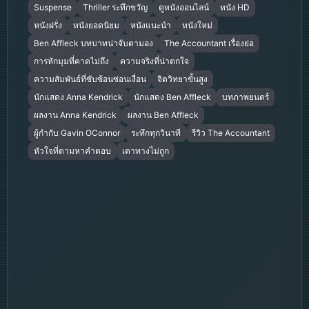
Suspense
Thriller ระทึกขวัญ
ดูหนังออนไลน์
หนัง HD
หนังฝรั่ง
หนังยอดนิยม
หนังแนะนำ
หนังใหม่
Ben Affleck บทบาทน่าจับตามอง
The Accountant เรื่องย่อ
การหักมุมที่คาดไม่ถึง
ความจริงที่น่าตกใจ
ความสัมพันธ์ที่ซับซ้อนซ่อนเงื่อน
จิตวิทยาขั้นสูง
นักแสดง Anna Kendrick
นักแสดง Ben Affleck
บทภาพยนตร์
ผลงาน Anna Kendrick
ผลงาน Ben Affleck
ผู้กำกับ Gavin OConnor
ระทึกทุกวินาที
รีวิว The Accountant
หัวใจที่ตามหาคำตอบ
เดาทางไม่ถูก