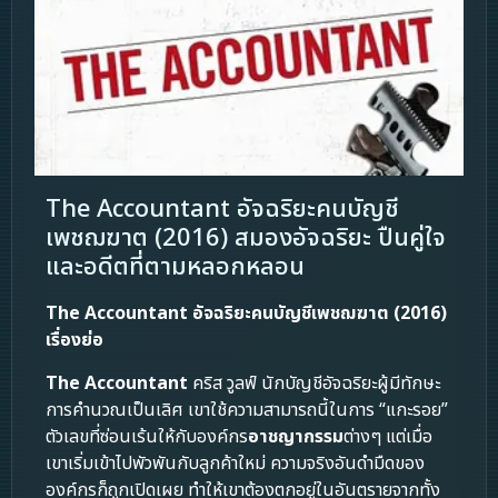
The Accountant อัจฉริยะคนบัญชี
เพชฌฆาต (2016) สมองอัจฉริยะ ปืนคู่ใจ
และอดีตที่ตามหลอกหลอน
The Accountant อัจฉริยะคนบัญชีเพชฌฆาต (2016)
เรื่องย่อ
The Accountant
คริส วูลฟ์ นักบัญชีอัจฉริยะผู้มีทักษะ
การคำนวณเป็นเลิศ เขาใช้ความสามารถนี้ในการ “แกะรอย”
ตัวเลขที่ซ่อนเร้นให้กับองค์กร
อาชญากรรม
ต่างๆ แต่เมื่อ
เขาเริ่มเข้าไปพัวพันกับลูกค้าใหม่ ความจริงอันดำมืดของ
องค์กรก็ถูกเปิดเผย ทำให้เขาต้องตกอยู่ในอันตรายจากทั้ง