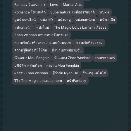
Fantasy จินตนาการ
Love
Martial Arts
Romance โรแมนติก
Supernatural เหนือธรรมชาติ
Wuxia
ดูหนังออนไลน์
หนัง HD
หนังน่าดู
หนังยอดนิยม
หนังเอเชีย
หนังแนะนำ
หนังใหม่
The Magic Lotus Lantern เรื่องย่อ
Zhao Wenhao บทบาทน่าจับตามอง
ความรักต้องห้ามระหว่างเทพกับมนุษย์
ความรักที่สวยงาม
ความรู้สึกดีๆ ที่มีให้กัน
ตำนานเทพนิยายจีน
นักแสดง Mou Fengbin
นักแสดง Zhao Wenhao
บทภาพยนตร์
ปฏิบัติการสุดเดือด
ผลงาน Mou Fengbin
ผลงาน Zhao Wenhao
ผู้กำกับ Ryan He
รักแท้ดูแลไม่ได้
รีวิว The Magic Lotus Lantern
หนังFantasy