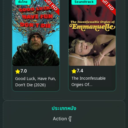
Full HD
Full HD
ซับไทย
Soundtrack
7.4
7.0
The Inconfessable
Good Luck, Have Fun,
Orgies Of
Don’t Die (2026)
Emmanuelle (1982)
ประเภทหนัง
Action บู๊