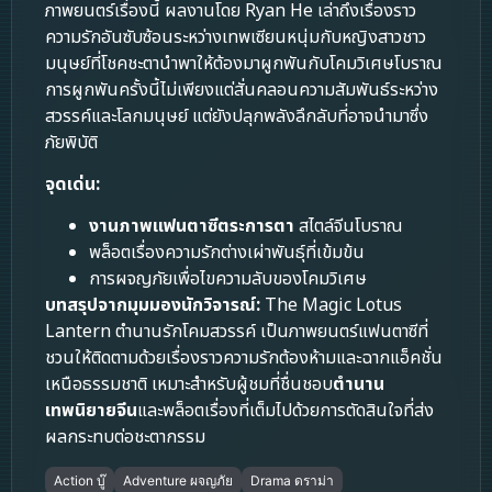
ภาพยนตร์เรื่องนี้ ผลงานโดย Ryan He เล่าถึงเรื่องราว
ความรักอันซับซ้อนระหว่างเทพเซียนหนุ่มกับหญิงสาวชาว
มนุษย์ที่โชคชะตานำพาให้ต้องมาผูกพันกับโคมวิเศษโบราณ
การผูกพันครั้งนี้ไม่เพียงแต่สั่นคลอนความสัมพันธ์ระหว่าง
สวรรค์และโลกมนุษย์ แต่ยังปลุกพลังลึกลับที่อาจนำมาซึ่ง
ภัยพิบัติ
จุดเด่น:
งานภาพแฟนตาซีตระการตา
สไตล์จีนโบราณ
พล็อตเรื่องความรักต่างเผ่าพันธุ์ที่เข้มข้น
การผจญภัยเพื่อไขความลับของโคมวิเศษ
บทสรุปจากมุมมองนักวิจารณ์:
The Magic Lotus
Lantern ตำนานรักโคมสวรรค์ เป็นภาพยนตร์แฟนตาซีที่
ชวนให้ติดตามด้วยเรื่องราวความรักต้องห้ามและฉากแอ็คชั่น
เหนือธรรมชาติ เหมาะสำหรับผู้ชมที่ชื่นชอบ
ตำนาน
เทพนิยายจีน
และพล็อตเรื่องที่เต็มไปด้วยการตัดสินใจที่ส่ง
ผลกระทบต่อชะตากรรม
Action บู๊
Adventure ผจญภัย
Drama ดราม่า