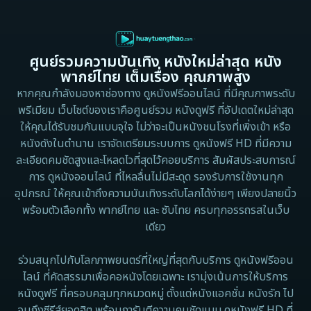
1995
1991
Dance เต้น
1988
1986
ศูนย์รวมความบันเทิง หนังใหม่ล่าสุด หนัง
Detective สืบสวน
1983
1982
พากย์ไทย เต็มเรื่อง คุณภาพสูง
1973
1971
Disaster
หากคุณกำลังมองหาช่องทาง ดูหนังฟรีออนไลน์ ที่มีคุณภาพระดับ
พรีเมียม เว็บไซต์ของเราคือศูนย์รวม หนังดูฟรี ที่อัปเดตใหม่ล่าสุด
1962
Disney+
ให้คุณได้รับชมกันแบบจุใจ ไม่ว่าจะเป็นหนังชนโรงที่เพิ่งเข้า หรือ
หนังดังในตำนาน เราจัดเตรียมระบบการ ดูหนังฟรี HD ที่มีความ
Documentary สารคดี
ละเอียดคมชัดสูงและโหลดไวที่สุดไว้คอยบริการ สัมผัสประสบการณ์
การ ดูหนังออนไลน์ ที่ไหลลื่นไม่มีสะดุด รองรับการใช้งานทุก
Documentary สารคดี
อุปกรณ์ ให้คุณเข้าถึงความบันเทิงระดับโลกได้ง่ายๆ เพียงปลายนิ้ว
พร้อมตัวเลือกทั้ง พากย์ไทย และ ซับไทย ครบทุกอรรถรสในเว็บ
Drama ดราม่า
เดียว
Drama ดราม่า
ร่วมสนุกไปกับโลกภาพยนตร์ที่ใหญ่ที่สุดกับบริการ ดูหนังฟรีออน
ไลน์ ที่คัดสรรมาเพื่อคอหนังโดยเฉพาะ เรามุ่งเน้นการให้บริการ
Dystopian
หนังดูฟรี ที่ครอบคลุมทุกหมวดหมู่ ตั้งแต่หนังแอคชั่น หนังรัก ไป
จนถึงซีรีส์ยอดฮิต พร้อมการันตีความคมชัดแบบ ดูหนังฟรี HD ที่