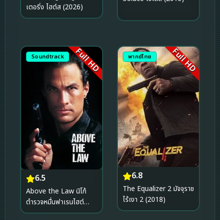
เตอริ่ง ไฮต์ส (2026)
Full HD
Full HD
Soundtrack
พากย์ไทย
6.8
6.5
The Equalizer 2 มัจจุราช
Above the Law นิโก้
ไร้เงา 2 (2018)
ตำรวจหมื่นฟาเรนไฮต์
(1988)