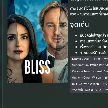
ภาพยนตร์ไซไฟ
โรแมนติ
จริง ผ่านการแสดงที่น
จุดเด่น
แนวคิดไซไฟสุดล้ำ
การแสดงที่เข้าถึ
เรื่องราวโรแมนติก
ภาพยนตร์ที่กระตุ้
Drama ดราม่า
Film
Mys
Supernatural เหนือธรรมชาต
Owen Wilson บทบาทน่าจับ
นักแสดง Owen Wilson
นั
ผลงาน Owen Wilson
ผลง
รักครั้งนี้จะจบลงอย่างไร
รั