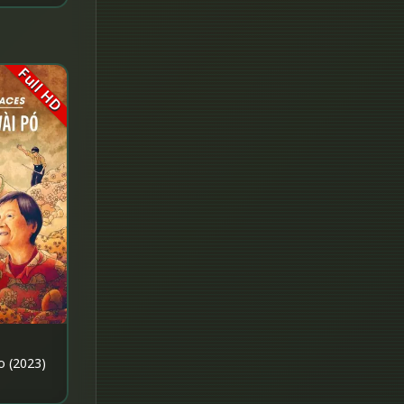
Fantasy จินตนาการ
Fantasy แฟนตาซี
Full HD
Fiction
Film
Gothic
Grief
HBO GO
HBO Max
Healing
o (2023)
Heist