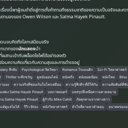
ก
เรื่องนี้พาผู้ชมดำดิ่งสู่การตั้งคำถามถึงธรรมชาติของความเป็นจริงและควา
่าจับตามองของ Owen Wilson และ Salma Hayek Pinault.
 ชวนขบคิดถึงโลกเสมือนจริง
งบทบาทของ
นักแสดง
นำ
ที่ผสานเข้ากับพล็อตไซไฟได้อย่างลงตัว
นต่อมความคิดเกี่ยวกับความสุขและการดำรงอยู่
tery ลึกลับ
Psychological จิตวิทยา
Romance โรแมนติก
Sci-Fi วิทยาศาสตร์
ิ
Thriller ระทึกขวัญ
ดูหนังออนไลน์
หนังฝรั่ง
หนังยอดนิยม
หนังใหม่
Bliss 
ตามอง
ความจริงที่ซ่อนเร้นในโลกเสมือน
ความรู้สึกดีๆ ที่มีให้กัน
ความสัมพันธ์ที่ซั
กแสดง Salma Hayek Pinault
บทภาพยนตร์
บทสรุปที่เหนือความคาดหมาย
าน Salma Hayek Pinault
ผู้กำกับ Mike Cahill
ภัยคุกคามจากต่างดาว
กแท้ดูแลไม่ได้
รีวิว Bliss
หนังวิทยาศาสตร์
หัวใจที่ตามหาคำตอบ
อนาคตของมน