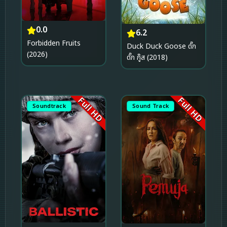
0.0
6.2
Forbidden Fruits
Duck Duck Goose ดั๊ก
(2026)
ดั๊ก กู๊ส (2018)
Full HD
Full HD
Soundtrack
Sound Track