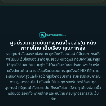
2002
2000
Cult Film
1999
1998
1997
1996
Culture
1995
1991
Dance เต้น
1988
1986
ศูนย์รวมความบันเทิง หนังใหม่ล่าสุด หนัง
Detective สืบสวน
1983
1982
พากย์ไทย เต็มเรื่อง คุณภาพสูง
1973
1971
Disaster
หากคุณกำลังมองหาช่องทาง ดูหนังฟรีออนไลน์ ที่มีคุณภาพระดับ
พรีเมียม เว็บไซต์ของเราคือศูนย์รวม หนังดูฟรี ที่อัปเดตใหม่ล่าสุด
1962
Disney+
ให้คุณได้รับชมกันแบบจุใจ ไม่ว่าจะเป็นหนังชนโรงที่เพิ่งเข้า หรือ
หนังดังในตำนาน เราจัดเตรียมระบบการ ดูหนังฟรี HD ที่มีความ
Documentary สารคดี
ละเอียดคมชัดสูงและโหลดไวที่สุดไว้คอยบริการ สัมผัสประสบการณ์
การ ดูหนังออนไลน์ ที่ไหลลื่นไม่มีสะดุด รองรับการใช้งานทุก
Documentary สารคดี
อุปกรณ์ ให้คุณเข้าถึงความบันเทิงระดับโลกได้ง่ายๆ เพียงปลายนิ้ว
พร้อมตัวเลือกทั้ง พากย์ไทย และ ซับไทย ครบทุกอรรถรสในเว็บ
Drama ดราม่า
เดียว