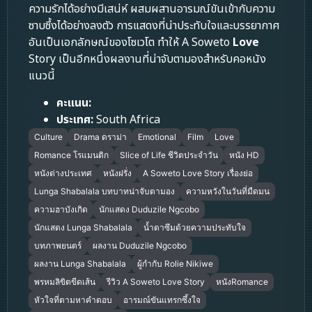
ความรักได้อย่างมีเสน่ห์ ผสมผสานอารมณ์ขันเข้ากับความ
ซาบซึ้งได้อย่างลงตัว การแสดงที่น่าประทับใจและบรรยากาศ
อันเป็นเอกลักษณ์ของโซเวโต ทำให้ A Soweto
Love
Story เป็นอีกหนึ่งผลงานที่น่าจับตามองสำหรับคอหนัง
แนวนี้
คะแนน:
ประเทศ:
South Africa
Culture
Drama ดราม่า
Emotional
Film
Love
Romance โรแมนติก
Slice of Life ชีวิตประจำวัน
หนัง HD
หนังต่างประเทศ
หนังฝรั่ง
A Soweto Love Story เรื่องย่อ
Lunga Shabalala บทบาทน่าจับตามอง
ความหวังในวันที่มืดมน
ความฮาบังเกิด
นักแสดง Duduzile Ngcobo
นักแสดง Lunga Shabalala
น้ำตาซึมด้วยความประทับใจ
บทภาพยนตร์
ผลงาน Duduzile Ngcobo
ผลงาน Lunga Shabalala
ผู้กำกับ Rolie Nikiwe
พรหมลิขิตขีดเส้น
รีวิว A Soweto Love Story
หนังRomance
หัวใจที่ตามหาคำตอบ
อารมณ์ขันแทรกซึ้งใจ