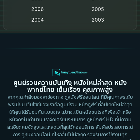
2006
Crime อาชญากรรม
2005
2004
2003
Crime อาชญากรรม
2002
2000
Cult Film
1999
1998
1997
1996
Culture
1995
1991
Dance เต้น
1988
1986
ศูนย์รวมความบันเทิง หนังใหม่ล่าสุด หนัง
Detective สืบสวน
1983
1982
พากย์ไทย เต็มเรื่อง คุณภาพสูง
1973
1971
Disaster
หากคุณกำลังมองหาช่องทาง ดูหนังฟรีออนไลน์ ที่มีคุณภาพระดับ
พรีเมียม เว็บไซต์ของเราคือศูนย์รวม หนังดูฟรี ที่อัปเดตใหม่ล่าสุด
1962
Disney+
ให้คุณได้รับชมกันแบบจุใจ ไม่ว่าจะเป็นหนังชนโรงที่เพิ่งเข้า หรือ
หนังดังในตำนาน เราจัดเตรียมระบบการ ดูหนังฟรี HD ที่มีความ
Documentary สารคดี
ละเอียดคมชัดสูงและโหลดไวที่สุดไว้คอยบริการ สัมผัสประสบการณ์
การ ดูหนังออนไลน์ ที่ไหลลื่นไม่มีสะดุด รองรับการใช้งานทุก
Documentary สารคดี