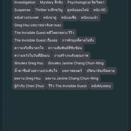
Investigation
Mystery ลึกลับ
Psychological จิตวิทยา
Suspense
Thriller ระทึกขวัญ
ดูหนังออนไลน์
หนัง HD
หนังต่างประเทศ
หนังน่าดู
หนังเอเชีย
หนังแนะนำ
Greg Hsu บทบาทน่าจับตามอง
The Invisible Guest คดีโหดกลลวง รีวิว
The Invisible Guest เรื่องย่อ
การหักมุมที่คาดไม่ถึง
ความจริงที่น่าตกใจ
ความสัมพันธ์ที่ซับซ้อน
ความหวังในวันที่มืดมน
งานสร้างระดับคุณภาพ
นักแสดง Greg Hsu
นักแสดง Janine Chang Chun-Ning
น้ำตาซึมด้วยความประทับใจ
บทภาพยนตร์
ปริศนาห้องปิดตาย
ผลงาน Greg Hsu
ผลงาน Janine Chang Chun-Ning
ผู้กำกับ Chen Zhuo
รีวิว The Invisible Guest
หนังMystery