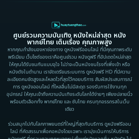
1997
1996
Culture
1995
1991
Dance เต้น
1988
1986
ศูนย์รวมความบันเทิง หนังใหม่ล่าสุด หนัง
Detective สืบสวน
1983
1982
พากย์ไทย เต็มเรื่อง คุณภาพสูง
1973
1971
Disaster
หากคุณกำลังมองหาช่องทาง ดูหนังฟรีออนไลน์ ที่มีคุณภาพระดับ
พรีเมียม เว็บไซต์ของเราคือศูนย์รวม หนังดูฟรี ที่อัปเดตใหม่ล่าสุด
1962
Disney+
ให้คุณได้รับชมกันแบบจุใจ ไม่ว่าจะเป็นหนังชนโรงที่เพิ่งเข้า หรือ
หนังดังในตำนาน เราจัดเตรียมระบบการ ดูหนังฟรี HD ที่มีความ
Documentary สารคดี
ละเอียดคมชัดสูงและโหลดไวที่สุดไว้คอยบริการ สัมผัสประสบการณ์
การ ดูหนังออนไลน์ ที่ไหลลื่นไม่มีสะดุด รองรับการใช้งานทุก
Documentary สารคดี
อุปกรณ์ ให้คุณเข้าถึงความบันเทิงระดับโลกได้ง่ายๆ เพียงปลายนิ้ว
พร้อมตัวเลือกทั้ง พากย์ไทย และ ซับไทย ครบทุกอรรถรสในเว็บ
Drama ดราม่า
เดียว
Drama ดราม่า
ร่วมสนุกไปกับโลกภาพยนตร์ที่ใหญ่ที่สุดกับบริการ ดูหนังฟรีออน
ไลน์ ที่คัดสรรมาเพื่อคอหนังโดยเฉพาะ เรามุ่งเน้นการให้บริการ
Dystopian