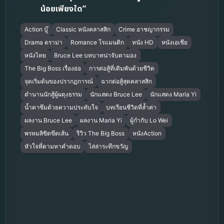
น้อยเพียงใด”
Action บู๊
Classic หนังคลาสสิก
Crime อาชญากรรม
Drama ดราม่า
Romance โรแมนติก
หนัง HD
หนังเอเชีย
หนังไทย
Bruce Lee บทบาทน่าจับตามอง
The Big Boss เรื่องย่อ
การต่อสู้ที่เดิมพันด้วยชีวิต
จุดเริ่มต้นของปรากฏการณ์
ฉากต่อสู้สุดคลาสสิก
ตำนานนักสู้ผู้ผดุงธรรม
นักแสดง Bruce Lee
นักแสดง Maria Yi
น้ำตาซึมด้วยความประทับใจ
บทเรียนชีวิตที่ล้ำค่า
ผลงาน Bruce Lee
ผลงาน Maria Yi
ผู้กำกับ Lo Wei
พรหมลิขิตขีดเส้น
รีวิว The Big Boss
หนังAction
หัวใจที่ตามหาคำตอบ
ไล่ล่าระทึกขวัญ