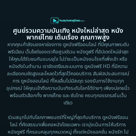
1997
1996
Culture
1995
1991
Dance เต้น
1988
1986
ศูนย์รวมความบันเทิง หนังใหม่ล่าสุด หนัง
Detective สืบสวน
1983
1982
พากย์ไทย เต็มเรื่อง คุณภาพสูง
1973
1971
Disaster
หากคุณกำลังมองหาช่องทาง ดูหนังฟรีออนไลน์ ที่มีคุณภาพระดับ
พรีเมียม เว็บไซต์ของเราคือศูนย์รวม หนังดูฟรี ที่อัปเดตใหม่ล่าสุด
1962
Disney+
ให้คุณได้รับชมกันแบบจุใจ ไม่ว่าจะเป็นหนังชนโรงที่เพิ่งเข้า หรือ
หนังดังในตำนาน เราจัดเตรียมระบบการ ดูหนังฟรี HD ที่มีความ
Documentary สารคดี
ละเอียดคมชัดสูงและโหลดไวที่สุดไว้คอยบริการ สัมผัสประสบการณ์
การ ดูหนังออนไลน์ ที่ไหลลื่นไม่มีสะดุด รองรับการใช้งานทุก
Documentary สารคดี
อุปกรณ์ ให้คุณเข้าถึงความบันเทิงระดับโลกได้ง่ายๆ เพียงปลายนิ้ว
พร้อมตัวเลือกทั้ง พากย์ไทย และ ซับไทย ครบทุกอรรถรสในเว็บ
Drama ดราม่า
เดียว
Drama ดราม่า
ร่วมสนุกไปกับโลกภาพยนตร์ที่ใหญ่ที่สุดกับบริการ ดูหนังฟรีออน
ไลน์ ที่คัดสรรมาเพื่อคอหนังโดยเฉพาะ เรามุ่งเน้นการให้บริการ
Dystopian
หนังดูฟรี ที่ครอบคลุมทุกหมวดหมู่ ตั้งแต่หนังแอคชั่น หนังรัก ไป