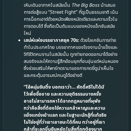
เหินเดินอากาศในสมัยนั้น
The Big Boss
นำเสนอ
การต่อสู้แบบ “Street Fight” ที่ดูเป็นธรรมชาติ เน้น
การน็อกเอาต์ด้วยหมัดเพียงหมัดเดียวและความเร็วใน
การตอบโต้ ซึ่งถือเป็นต้นแบบของหนังแอ็กชันสมัย
ใหม่
เสน่ห์แห่งบรรยากาศยุค 70s:
ด้วยโลเคชันการถ่าย
ทำในประเทศไทย บรรยากาศของโรงงานน้ำแข็งและ
วิถีชีวิตคนงานในสมัยนั้น ถูกถ่ายทอดออกมาได้อย่าง
สมจริงและให้ความรู้สึกย้อนยุคที่อบอุ่นแต่หม่นหมอง
ซึ่งช่วยเสริมให้พาร์ทดรามาของการกดขี่ดูน่าเห็นใจ
และกระตุ้นอารมณ์คนดูได้อย่างดี
“ไอ้หนุ่มซินตึ้ง บอกเราว่า… ศักดิ์ศรีไม่ได้มี
ไว้เพื่อซื้อขาย และความยุติธรรมบางครั้ง
อาจไม่สามารถหาได้จากกฎหมายที่ผุพัง
ทว่าคือสิ่งที่ต้องใช้ความกล้าหาญและความ
แข็งแกร่งเข้าแลก และในฐานะนักสู้ที่แท้จริง
ไม่ใช่อยู่ที่ว่าเขาเอาชนะได้กี่คน ทว่าอยู่ที่เขา
กล้าที่จะลุกขึ้นยืนหยัดในสิ่งที่ถูกต้องมาก