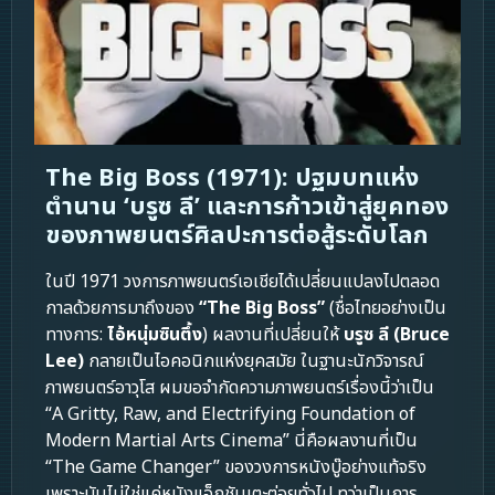
The Big Boss (1971): ปฐมบทแห่ง
ตำนาน ‘บรูซ ลี’ และการก้าวเข้าสู่ยุคทอง
ของภาพยนตร์ศิลปะการต่อสู้ระดับโลก
ในปี 1971 วงการภาพยนตร์เอเชียได้เปลี่ยนแปลงไปตลอด
กาลด้วยการมาถึงของ
“The Big Boss”
(ชื่อไทยอย่างเป็น
ทางการ:
ไอ้หนุ่มซินตึ้ง
) ผลงานที่เปลี่ยนให้
บรูซ ลี (Bruce
Lee)
กลายเป็นไอคอนิกแห่งยุคสมัย ในฐานะนักวิจารณ์
ภาพยนตร์อาวุโส ผมขอจำกัดความภาพยนตร์เรื่องนี้ว่าเป็น
“A Gritty, Raw, and Electrifying Foundation of
Modern Martial Arts Cinema” นี่คือผลงานที่เป็น
“The Game Changer” ของวงการหนังบู๊อย่างแท้จริง
เพราะมันไม่ใช่แค่หนังแอ็กชันเตะต่อยทั่วไป ทว่าเป็นการ