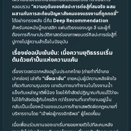
หลอมรวม
“ความดุดันของศิลปะการต่อสู้ที่สมจริง ผสม
ผสานกับการสะท้อนปัญหาสังคมของแรงงานที่ถูกกดขี่”
ได้อย่างทรงพลัง นี่คือ
Deep Recommendation
สำหรับคอหนังบู๊คลาสสิก แฟนตัวยงของบรูซ ลี และผู้ที่
ต้องการศึกษาประวัติศาสตร์ของภาพยนตร์ศิลปะการต่อสู้ที่
ปูทางไปสู่ความสำเร็จในปัจจุบัน
เรื่องย่อฉบับเข้มข้น: เมื่อความยุติธรรมเริ่ม
ต้นด้วยกำปั้นแห่งความแค้น
เรื่องราวเซตฉากหลังอยู่ในประเทศไทย (ถ่ายทำที่อำเภอ
ปากช่อง) เล่าถึง
“เจิ้งเฉาอัน”
ชายหนุ่มผู้มีความหลังฝังใจ
เกี่ยวกับความรุนแรง เขาเดินทางมาทำงานในโรงงานน้ำ
แข็งกับเหล่าญาติพี่น้อง โดยให้คำสัตย์ปฏิญาณกับแม่ไว้ว่าจะ
ไม่ใช้กำลังต่อสู้กับใครอีก ทว่าโรงงานที่เขาทำงานอยู่นั้น
กลับเป็นเบื้องหน้าของขบวนการค้ายาเสพติดผิดกฎหมายที่
บริหารงานโดย “เจ้าพ่อผู้ทรงอิทธิพล” ผู้โหดเหี้ยม
เมื่อเพื่อนร่วมงานของเขาเริ่มทยอยหายตัวไปทีละคนหลัง