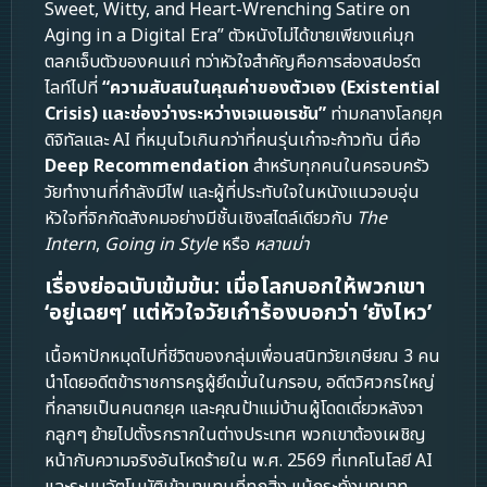
Sweet, Witty, and Heart-Wrenching Satire on
Aging in a Digital Era” ตัวหนังไม่ได้ขายเพียงแค่มุก
ตลกเจ็บตัวของคนแก่ ทว่าหัวใจสำคัญคือการส่องสปอร์ต
ไลท์ไปที่
“ความสับสนในคุณค่าของตัวเอง (Existential
Crisis) และช่องว่างระหว่างเจเนอเรชัน”
ท่ามกลางโลกยุค
ดิจิทัลและ AI ที่หมุนไวเกินกว่าที่คนรุ่นเก๋าจะก้าวทัน นี่คือ
Deep Recommendation
สำหรับทุกคนในครอบครัว
วัยทำงานที่กำลังมีไฟ และผู้ที่ประทับใจในหนังแนวอบอุ่น
หัวใจที่จิกกัดสังคมอย่างมีชั้นเชิงสไตล์เดียวกับ
The
Intern
,
Going in Style
หรือ
หลานม่า
เรื่องย่อฉบับเข้มข้น: เมื่อโลกบอกให้พวกเขา
‘อยู่เฉยๆ’ แต่หัวใจวัยเก๋าร้องบอกว่า ‘ยังไหว’
เนื้อหาปักหมุดไปที่ชีวิตของกลุ่มเพื่อนสนิทวัยเกษียณ 3 คน
นำโดยอดีตข้าราชการครูผู้ยึดมั่นในกรอบ, อดีตวิศวกรใหญ่
ที่กลายเป็นคนตกยุค และคุณป้าแม่บ้านผู้โดดเดี่ยวหลังจา
กลูกๆ ย้ายไปตั้งรกรากในต่างประเทศ พวกเขาต้องเผชิญ
หน้ากับความจริงอันโหดร้ายใน พ.ศ. 2569 ที่เทคโนโลยี AI
และระบบอัตโนมัติเข้ามาแทนที่ทุกสิ่ง แม้กระทั่งบทบาท