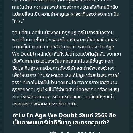
ภายในบ้าน ความเคารพยำเกรงจากคนรุ่นหลังที่เคยมีกลับ
แปรเปลี่ยนเป็นความรำคาญและสายตาที่มองว่าพวกเขาเป็น
“ภาระ”
จุดเปลี่ยนเกิดขึ้นเมื่อพวกเขาถูกปฏิเสธในการสมัครงาน
พาร์ทไทม์และโดนเด็กหลอกโอนเงินจากแก๊งคอลเซ็นเตอร์
ความเจ็บใจและความสงสัยในคุณค่าของตัวเอง (In Age
We Doubt) ผลักดันให้แก๊งวัยเก๋ารวมตัวกันสู้กลับ พวกเขา
เริ่มต้นจากการแอบลงเรียนคอร์สเทคโนโลยีชั้นสูง แฮก
ข้อมูล คืนสู่วงการด้วยการตั้งบริษัทสตาร์ทอัพของตัวเอง
เพื่อให้บริการ “ที่ปรึกษาชีวิตและแก้ปัญหาด้วยประสบการณ์
จริง” ที่เทคโนโลยีไม่มีวันทดแทนได้ ทว่าการก้าวเข้าสู่สนาม
ธุรกิจของคนรุ่นใหม่ไม่ได้ง่ายอย่างที่คิด พวกเขาต้องเผชิญ
กับเล่ห์เหลี่ยม แผนการดิสเครดิต และความขัดแย้งภายใน
ครอบครัวที่พร้อมจะประทุขึ้นทุกเมื่อ
ทำไม In Age We Doubt วัยแก่ 2569 ถึง
เป็นภาพยนตร์น้ำดีที่น่าดูและทรงคุณค่า?