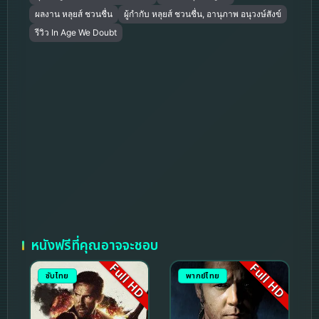
ผลงาน หลุยส์ ชวนชื่น
ผู้กำกับ หลุยส์ ชวนชื่น, อานุภาพ อนุวงษ์สังข์
รีวิว In Age We Doubt
หนังฟรีที่คุณอาจจะชอบ
Full HD
Full HD
ซับไทย
พากย์ไทย