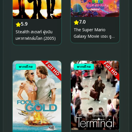
7.0
5.9
The Super Mario
Stealth สเตลท์ ฝูงบิน
Galaxy Movie เดอะ ซู
มหากาฬถล่มโลก (2005)
เปอร์ มาริโอ กาแล็คซี่ มูฟวี่
(2026)
Full HD
Full HD
พากย์ไทย
พากย์ไทย