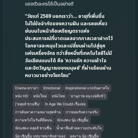
ของตัวละครได้เป็นอย่างดี
“วัยแก่ 2569 บอกเราว่า… อายุที่เพิ่มขึ้น
ไม่ใช่ข้อจำกัดของความฝัน และรอยเหี่ยว
ย่นบนใบหน้าคือเหรียญตราแห่ง
ประสบการณ์ที่บาดแผลจากกาลเวลาฝากไว้
โลกอาจจะหมุนไวและเปลี่ยนผ่านไปสู่ยุค
แห่งเครื่องจักร ทว่าสิ่งหนึ่งที่เทคโนโลยีไม่มี
วันเลียนแบบได้ คือ ‘ความรัก ความเข้าใจ
และจิตวิญญาณของมนุษย์’ ที่ผ่านร้อนผ่าน
หนาวมาอย่างโชกโชน”
Drama ดราม่า
Emotional
Inspirational แรงบันดาลใจ
หนัง HD
หนังใหม่
หนังไทย
'อานุภาพ อนุวงษ์สังข์']
['หลุยส์ ชวนชื่น'
In Age We Doubt เรื่องย่อ
การค้นหาความหมายสุดท้าย
การยอมรับความจริง
ความหวังในวันที่มืดมน
นักแสดง นุ้ย เชิญยิ้ม
นักแสดง หลุยส์ ชวนชื่น
น้ำตาซึมด้วยความประทับใจ
นุ้ย เชิญยิ้ม บทบาทน่าจับตามอง
ผลงาน นุ้ย เชิญยิ้ม