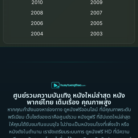
2010
2009
Coming-of-age ชีวิตวัยรุ่น
2008
2007
2006
Crime อาชญากรรม
2005
2004
2003
Crime อาชญากรรม
2002
2000
Cult Film
1999
1998
1997
1996
Culture
1995
1991
Dance เต้น
1988
1986
ศูนย์รวมความบันเทิง หนังใหม่ล่าสุด หนัง
Detective สืบสวน
1983
1982
พากย์ไทย เต็มเรื่อง คุณภาพสูง
1973
1971
Disaster
หากคุณกำลังมองหาช่องทาง ดูหนังฟรีออนไลน์ ที่มีคุณภาพระดับ
พรีเมียม เว็บไซต์ของเราคือศูนย์รวม หนังดูฟรี ที่อัปเดตใหม่ล่าสุด
1962
Disney+
ให้คุณได้รับชมกันแบบจุใจ ไม่ว่าจะเป็นหนังชนโรงที่เพิ่งเข้า หรือ
หนังดังในตำนาน เราจัดเตรียมระบบการ ดูหนังฟรี HD ที่มีความ
Documentary สารคดี