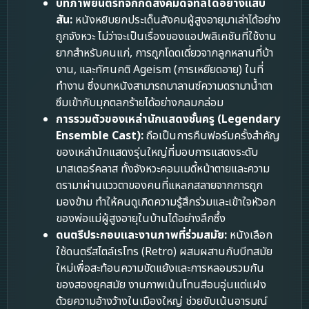
บทภาพยนตร์ที่จิกกัดสังคมดิจิทัลได้อย่างแสบ
สัน:
หนังหยิบยกประเด็นสังคมผู้สูงอายุมาเล่าได้อย่าง
ถูกจังหวะ ไม่ว่าจะเป็นเรื่องของแอปพลิเคชันที่ใช้งาน
ยากสำหรับคนแก่, การถูกโดดเดี่ยวจากลูกหลานที่บ้า
งาน, และทัศนคติ Ageism (การเหยียดอายุ) ในที่
ทำงาน ซึ่งบทหนังสามารถบาลานซ์ความดรามาน้ำตา
ซึมเข้ากับมุกตลกร้ายได้อย่างกลมกล่อม
การรวมตัวของเหล่านักแสดงชั้นครู (Legendary
Ensemble Cast):
ถือเป็นการคืนฟอร์มครั้งสำคัญ
ของเหล่านักแสดงรุ่นใหญ่ที่มอบการแสดงระดับ
มาสเตอร์คลาส ทั้งจังหวะคอมเมดี้หน้าตายและความ
ดรามาผ่านแววตาของคนที่แหลกสลายจากการถูก
มองข้าม ทำให้คนดูเกิดความรู้สึกร่วมและเข้าใจหัวอก
ของพ่อแม่ผู้สูงอายุในบ้านได้อย่างลึกซึ้ง
ดนตรีประกอบและงานภาพที่ร่วมสมัย:
หนังเลือก
ใช้ดนตรีสไตล์เรโทร (Retro) ผสมผสานกับบีทสมัย
ใหม่เพื่อสะท้อนความขัดแย้งและการหลอมรวมกัน
ของสองยุคสมัย งานภาพเน้นโทนสีอบอุ่นแต่แฝง
ด้วยความอ้างว้างในเมืองใหญ่ ช่วยขับเน้นอารมณ์