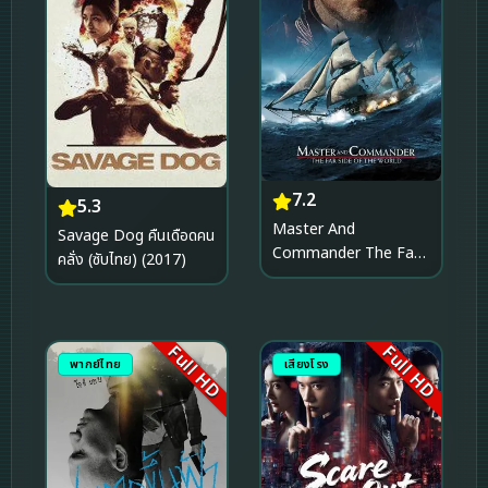
7.2
5.3
Master And
Savage Dog คืนเดือดคน
Commander The Far
คลั่ง (ซับไทย) (2017)
Side of the World
(2003) มาสเตอร์ แอนด์
คอมแมนเดอร์ ผู้บัญชาการ
ล่าสุดขอบโลก
Full HD
Full HD
พากย์ไทย
เสียงโรง