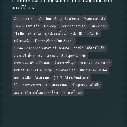
ความประทับใจและมอบประสบการณ์ที่สดใหม่ให้กับคอหนัง
แนวนี้ได้เสมอ
Comedy ตลก
Coming-of-age ชีวิตวัยรุ่น
Drama ดราม่า
Family ครอบครัว
Holiday
Horror สยองขวัญ
Suspense
Thriller ระทึกขวัญ
ดูหนังออนไลน์
หนัง HD
หนังฝรั่ง
หนังแนะนำ
Better Watch Out เรื่องย่อ
Olivia DeJonge บทบาทน่าจับตามอง
การหักมุมที่คาดไม่ถึง
ความจริงที่น่าตกใจ
ความน่ากลัวที่คุณหนีไม่พ้น
ความหลอนที่นอนไม่หลับ
จิตวิทยาขั้นสูง
นักแสดง Levi Miller
นักแสดง Olivia DeJonge
บทภาพยนตร์
ผลงาน Levi Miller
ผลงาน Olivia DeJonge
ผู้กำกับ Chris Peckover
รีวิว Better Watch Out
สัมผัสสยอง
หักมุมจนคาดไม่ถึง
เกมเอาชีวิตรอดในบ้านสุดโหด
เดาทางไม่ถูก