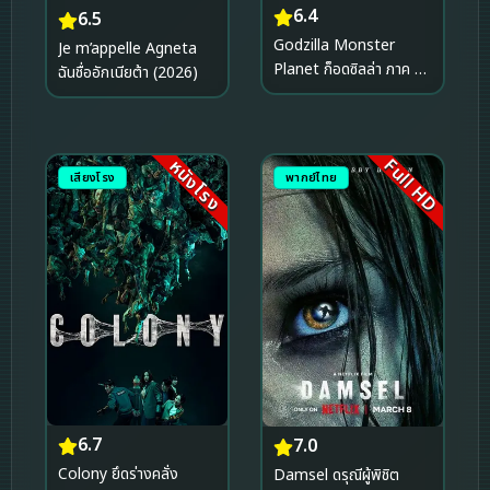
6.4
6.5
Godzilla Monster
Je m’appelle Agneta
Planet ก็อดซิลล่า ภาค 1
ฉันชื่ออักเนียต้า (2026)
(2017)
Full HD
หนังโรง
เสียงโรง
พากย์ไทย
6.7
7.0
Colony ยึดร่างคลั่ง
Damsel ดรุณีผู้พิชิต