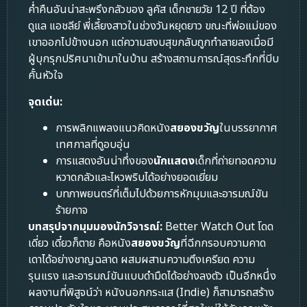
ค่ำคืนอันน่าสะพรึงกลัวของ ลูคัส เด็กชายวัย 12 ปี ที่ต้อง
ดูแล แอชลีย์ พี่เลี้ยงสาวในช่วงวันหยุดยาว ขณะที่พ่อแม่ของ
เขาออกไปข้างนอก แต่ความสงบสุขกลับถูกทำลายลงเมื่อมี
ผู้บุกรุกปริศนาเข้ามาในบ้าน สร้างสถานการณ์สุดระทึกที่บีบ
คั้นหัวใจ
จุดเด่น:
การพลิกแพลงแนวคิดหนัง
สยองขวัญ
ในบรรยากาศ
เทศกาลที่ดูอบอุ่น
การแสดงอันน่าทึ่งของ
นักแสดง
เด็กที่ถ่ายทอดความ
หวาดกลัวและไหวพริบได้อย่างยอดเยี่ยม
บทภาพยนตร์ที่เต็มไปด้วยการหักมุมและอารมณ์ขัน
ร้ายกาจ
บทสรุปจากมุมมองนักวิจารณ์:
Better Watch Out โดด
เดี่ยว เดี๋ยวก็ตาย คือหนัง
สยองขวัญ
ที่ฉีกกรอบความคาด
เดาได้อย่างชาญฉลาด ผสมผสานความตึงเครียด ความ
รุนแรง และอารมณ์ขันแบบดำมืดได้อย่างลงตัว เป็นอีกหนึ่ง
ผลงานที่พิสูจน์ว่า หนังนอกกระแส (Indie) ก็สามารถสร้าง