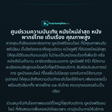
1997
1996
Culture
1995
1991
Dance เต้น
1988
1986
ศูนย์รวมความบันเทิง หนังใหม่ล่าสุด หนัง
Detective สืบสวน
1983
1982
พากย์ไทย เต็มเรื่อง คุณภาพสูง
1973
1971
Disaster
หากคุณกำลังมองหาช่องทาง ดูหนังฟรีออนไลน์ ที่มีคุณภาพระดับ
พรีเมียม เว็บไซต์ของเราคือศูนย์รวม หนังดูฟรี ที่อัปเดตใหม่ล่าสุด
1962
Disney+
ให้คุณได้รับชมกันแบบจุใจ ไม่ว่าจะเป็นหนังชนโรงที่เพิ่งเข้า หรือ
หนังดังในตำนาน เราจัดเตรียมระบบการ ดูหนังฟรี HD ที่มีความ
Documentary สารคดี
ละเอียดคมชัดสูงและโหลดไวที่สุดไว้คอยบริการ สัมผัสประสบการณ์
การ ดูหนังออนไลน์ ที่ไหลลื่นไม่มีสะดุด รองรับการใช้งานทุก
Documentary สารคดี
อุปกรณ์ ให้คุณเข้าถึงความบันเทิงระดับโลกได้ง่ายๆ เพียงปลายนิ้ว
พร้อมตัวเลือกทั้ง พากย์ไทย และ ซับไทย ครบทุกอรรถรสในเว็บ
Drama ดราม่า
เดียว
Drama ดราม่า
ร่วมสนุกไปกับโลกภาพยนตร์ที่ใหญ่ที่สุดกับบริการ ดูหนังฟรีออน
ไลน์ ที่คัดสรรมาเพื่อคอหนังโดยเฉพาะ เรามุ่งเน้นการให้บริการ
Dystopian