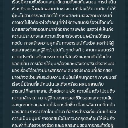
เรื่องมีความซับซ้อนและน่าติดตามตั้งแต่ต้นจนจบ การดำเนิน
เรื่องที่รวดเร็วผสมผสานกับช่วงเวลาที่ต้องใช้ความคิด ทำให้
ผู้ชมไม่สามารถละสายตาได้ การพลิกผันของสถานการณ์ที่
คาดเดาไม่ได้คือหัวใจสำคัญที่ทำให้ภาพยนตร์เรื่องนี้โดดเด่น
นักแสดงถ่ายทอดบทบาทได้อย่างทรงพลัง แสดงให้เห็นถึง
ความเปราะบางและความแข็งแกร่งของมนุษย์ภายใต้แรง
กดดัน การสร้างความผูกพันทางอารมณ์กับตัวละครทำให้ผู้
ชมเอาใจช่วยและรู้สึกร่วมไปกับทุกย่างก้าว งานภาพยนตร์มี
ความประณีต สร้างบรรยากาศที่สมจริงและกดดันได้อย่าง
ยอดเยี่ยม การเลือกใช้มุมกล้องและแสงเงาเสริมส่งอารมณ์
ของเรื่องได้อย่างมีประสิทธิภาพ ดนตรีประกอบที่เลือกสรร
มาอย่างดีช่วยเพิ่มระดับความเข้มข้นให้กับทุกฉาก ภาพยนตร์
เรื่องนี้มีโทนที่หนักแน่นและตึงเครียด ผสมผสานกับ
อารมณ์ที่หลากหลาย ตั้งแต่ความหวัง ความสิ้นหวัง ไปจนถึง
ความกล้าหาญ ความรู้สึกของการเอาชีวิตรอดและความเสีย
สละถูกถ่ายทอดออกมาได้อย่างลึกซึ้ง เบื้องหลังความตื่นเต้น
ของสถานการณ์ที่ถาโถมเข้ามา คือการสำรวจถึงแก่นแท้ของ
ความเป็นมนุษย์ การตัดสินใจในภาวะวิกฤตสะท้อนให้เห็นถึง
คุณค่าที่แท้จริงของชีวิต และผลกระทบของการกระทำต่อผู้