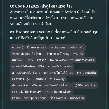
Q: Code 3 (2025) น่าดูไหม แนวอะไร?
A: หากคุณชื่นชอบความบันเทิงแนว Action บู๊ เรื่องนี้เป็น
ภาพยนตร์ที่น่าติดตามอย่างยิ่ง สามารถชมภาพคมชัดและ
ระบบเสียงเต็มอารมณ์ได้เลย
สรุป:
หากคุณชอบ Action บู๊ ที่คุณภาพดีและบันเทิงเต็มรูป
แบบ นี่คือตัวเลือกที่คุณไม่ควรพลาด!
Action บู๊
Drama ดราม่า
Inspirational แรงบันดาลใจ
Psychological จิตวิทยา
Thriller ระทึกขวัญ
หนังฝรั่ง
หนังใหม่
Code 3 เรื่องย่อ
Rainn Wilson บทบาทน่าจับตามอง
การต่อสู้ที่เดิมพันด้วยชีวิต
ความจริงที่น่าตกใจ
ความมันส์ระดับ 5 ดาว
ความหวังในวันที่มืดมน
ความฮาบังเกิด
จิตวิทยาขั้นสูง
นักแสดง Lil Rel Howery
นักแสดง Rainn Wilson
บทเรียนชีวิตที่ล้ำค่า
ปฏิบัติการสุดเดือด
ผลงาน Lil Rel Howery
ผลงาน Rainn Wilson
ผู้กำกับ Christopher Leone
รีวิว Code 3
หนังAction