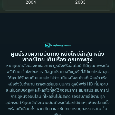
2004
2003
Crime อาชญากรรม
2002
2000
Cult Film
1999
1998
1997
1996
Culture
1995
1991
Dance เต้น
1988
1986
ศูนย์รวมความบันเทิง หนังใหม่ล่าสุด หนัง
Detective สืบสวน
1983
1982
พากย์ไทย เต็มเรื่อง คุณภาพสูง
1973
1971
Disaster
หากคุณกำลังมองหาช่องทาง ดูหนังฟรีออนไลน์ ที่มีคุณภาพระดับ
พรีเมียม เว็บไซต์ของเราคือศูนย์รวม หนังดูฟรี ที่อัปเดตใหม่ล่าสุด
1962
Disney+
ให้คุณได้รับชมกันแบบจุใจ ไม่ว่าจะเป็นหนังชนโรงที่เพิ่งเข้า หรือ
หนังดังในตำนาน เราจัดเตรียมระบบการ ดูหนังฟรี HD ที่มีความ
Documentary สารคดี
ละเอียดคมชัดสูงและโหลดไวที่สุดไว้คอยบริการ สัมผัสประสบการณ์
การ ดูหนังออนไลน์ ที่ไหลลื่นไม่มีสะดุด รองรับการใช้งานทุก
Documentary สารคดี
อุปกรณ์ ให้คุณเข้าถึงความบันเทิงระดับโลกได้ง่ายๆ เพียงปลายนิ้ว
พร้อมตัวเลือกทั้ง พากย์ไทย และ ซับไทย ครบทุกอรรถรสในเว็บ
Drama ดราม่า
เดียว