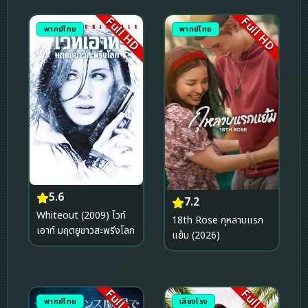
Full HD
Full HD
พากย์ไทย
พากย์ไทย
5.6
7.2
Whiteout (2009) ไวท์
18th Rose กุหลาบแรก
เอาท์ มฤตยูขาวสะพรีงโลก
แย้ม (2026)
Full HD
Full HD
พากย์ไทย
เสียงโรง