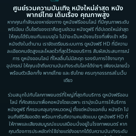
ศูนย์รวมความบันเทิง หนังใหม่ล่าสุด หนัง
Detective สืบสวน
1983
1982
พากย์ไทย เต็มเรื่อง คุณภาพสูง
1973
1971
Disaster
หากคุณกำลังมองหาช่องทาง ดูหนังฟรีออนไลน์ ที่มีคุณภาพระดับ
พรีเมียม เว็บไซต์ของเราคือศูนย์รวม หนังดูฟรี ที่อัปเดตใหม่ล่าสุด
1962
Disney+
ให้คุณได้รับชมกันแบบจุใจ ไม่ว่าจะเป็นหนังชนโรงที่เพิ่งเข้า หรือ
หนังดังในตำนาน เราจัดเตรียมระบบการ ดูหนังฟรี HD ที่มีความ
Documentary สารคดี
ละเอียดคมชัดสูงและโหลดไวที่สุดไว้คอยบริการ สัมผัสประสบการณ์
การ ดูหนังออนไลน์ ที่ไหลลื่นไม่มีสะดุด รองรับการใช้งานทุก
Documentary สารคดี
อุปกรณ์ ให้คุณเข้าถึงความบันเทิงระดับโลกได้ง่ายๆ เพียงปลายนิ้ว
พร้อมตัวเลือกทั้ง พากย์ไทย และ ซับไทย ครบทุกอรรถรสในเว็บ
Drama ดราม่า
เดียว
Drama ดราม่า
ร่วมสนุกไปกับโลกภาพยนตร์ที่ใหญ่ที่สุดกับบริการ ดูหนังฟรีออน
ไลน์ ที่คัดสรรมาเพื่อคอหนังโดยเฉพาะ เรามุ่งเน้นการให้บริการ
Dystopian
หนังดูฟรี ที่ครอบคลุมทุกหมวดหมู่ ตั้งแต่หนังแอคชั่น หนังรัก ไป
จนถึงซีรีส์ยอดฮิต พร้อมการันตีความคมชัดแบบ ดูหนังฟรี HD ที่
Emotional
ให้ภาพและเสียงสมบูรณ์แบบเสมือนนั่งอยู่ในโรงภาพยนตร์ หาก
คุณต้องการประหยัดค่าใช้จ่ายแต่ยังอยากได้รับความบันเทิงระดับ
Erotic