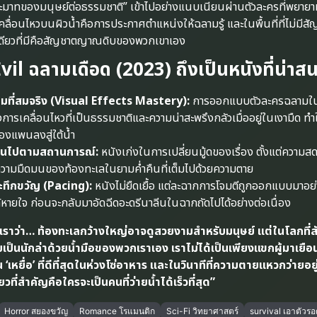
ระมาทของมนุษย์ต่อธรรมชาติ” เข้าไปอย่างแนบเนียนผ่านตัวละครที่พยายาม
ลื่อนไหวบนผิวน้ำคือการประกาศตำแหน่งให้ฉลามรู้ และในพื้นที่ที่ไม่มี
เดียวที่มีคือสัญชาตญาณดิบของพวกเขาเอง
il ฉลามเดือด (2023) ถึงเป็นหนังที่น่าส
ที่สมจริง (Visual Effects Mastery):
การออกแบบตัวละครฉลามในเรื
งการเคลื่อนไหวที่เป็นธรรมชาติและความน่าสะพรึงกลัวเมื่ออยู่ในเงามืด ทำให
้องแพนลงสู่ใต้น้ำ
่ยนไปตามสถานการณ์:
หนังเก่งในการเปลี่ยนมู้ดของเรื่อง ตั้งแต่ความ
วามมืดมนของท้องทะเลในยามค่ำคืนที่เต็มไปด้วยความตาย
ทึกขวัญ (Pacing):
หนังไม่ยืดเยื้อ แต่ละฉากการโจมตีถูกออกแบบมาอย่า
ได้หายใจ ก่อนจะกลับมาอัดฉีดอะดรีนาลีนในฉากถัดไปได้อย่างต่อเนื่อง
ราว่า… ท้องทะเลกว้างใหญ่อาจดูสวยงามสำหรับมนุษย์ แต่ในโลกที่สั
ยเป็นนักล่าด้วยน้ำมือของพวกเราเอง เราไม่ได้เป็นเพียงแขกผู้มาเยือ
‘เหยื่อ’ ที่ดีที่สุดในห่วงโซ่อาหาร และในวินาทีที่ความตายแหวกว่ายอยู
ียวที่สำคัญคือใครจะเป็นคนที่ว่ายน้ำได้เร็วที่สุด”
Horror สยองขวัญ
Romance โรแมนติก
Sci-Fi วิทยาศาสตร์
survival เอาตัวร