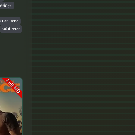
Fantasy จินตนาการ
ดีที่สุด
Fantasy แฟนตาซี
น Fan Dong
หนังHorror
Fiction
Film
Gothic
Grief
Full HD
HBO GO
HBO Max
Healing
Heist