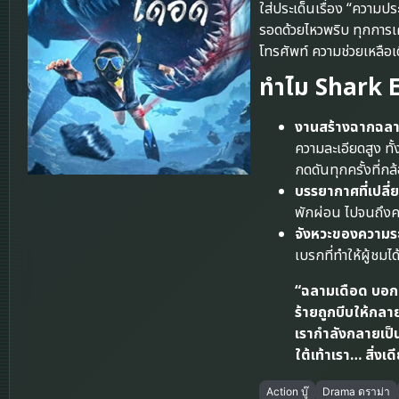
ใส่ประเด็นเรื่อง “ความป
รอดด้วยไหวพริบ ทุกการเค
โทรศัพท์ ความช่วยเหลือ
ทำไม Shark Ev
งานสร้างฉากฉลาม
ความละเอียดสูง ทั้
กดดันทุกครั้งที่กล
บรรยากาศที่เปลี
พักผ่อน ไปจนถึงค
จังหวะของความระ
เบรกที่ทำให้ผู้ชม
“ฉลามเดือด บอกเ
ร้ายถูกบีบให้กลา
เรากำลังกลายเป็น 
ใต้เท้าเรา… สิ่งเด
Action บู๊
Drama ดราม่า