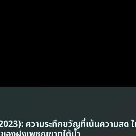
2023): ความระทึกขวัญที่เน้นความสด ใ
นของฝูงเพชฌฆาตใต้น้ำ