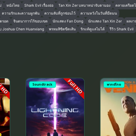
่
หนังไทย
Shark Evil เรื่องย่อ
Tan Xin Zer บทบาทน่าจับตามอง
คลายเครียดได้
ความรักและความผูกพัน
ความลับที่ถูกซ่อนไว้
ความหวังในวันที่มืดมน
ิตรอด
จินตนาการไร้ขอบเขต
นักแสดง Fan Dong
นักแสดง Tan Xin Zer
ผลงา
กับ Joshua Chen Huanxiang
พรหมลิขิตขีดเส้น
รักแท้ดูแลไม่ได้
รีวิว Shark Evil
l HD
Full HD
Soundtrack
พากย์ไทย