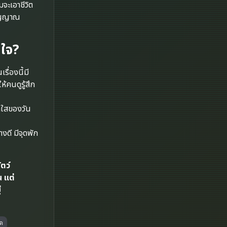
Disney+
จะเอาชีวิต
สัญญาณ
Documentary สารคดี
นใจ?
Documentary สารคดี
Drama ดราม่า
่องนี้มี
้คนดูรู้สึก
Drama ดราม่า
สดใสของวัน
Dystopian
งดี มีจุดพัก
Emotional
Erotic
ตว์
น แต่
Family ครอบครัว
่
Fantasy จินตนาการ
อด