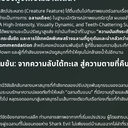
ตว์ประหลาด (Creature Feature) ได้ตื่นเต้นไปกับภาพยนตร์ฉลามเรื่อง
ย่างเป็นทางการ:
ฉลามเดือด
) ในฐานะนักวิจารณ์ภาพยนตร์อาวุโส ผมขอจ
ป็น “A High-Intensity, Visually Dynamic, and Teeth-Chattering S
ม่ได้พยายามจะเป็นปรัชญาสูงส่ง ทว่ามันทำหน้าที่ในฐานะ
“ความบันเทิงระด
วะกระชั้นชิด และการใช้เทคนิคพิเศษสร้างฉลามที่ดูดุดันและน่ากลัวกว่าเ
commendation
สำหรับคอหนังฉลามพันธุ์แท้ ผู้ที่ชื่นชอบความลุ้นระ
 Down
และผู้ที่กำลังมองหาหนังดูสนุกที่ทำให้คุณไม่กล้าลงน้ำไปอีกนาน
ข้มข้น: จากความลับใต้ทะเล สู่ความตายที่ค
 สถานีวิจัยลึกลับกลางมหาสมุทรที่กำลังทดลองปรับปรุงพันธุกรรมของฉลาม
นระบบรักษาความปลอดภัยทำให้เหล่า “ฉลามต้นแบบ” ที่มีความดุร้ายแ
ั่วไป หลุดรอดออกมาสู่มหาสมุทรในเส้นทางเดียวกับเรือท่องเที่ยวที่กำลังล
งยนต์ขัดข้องกลางทะเลลึก ท่ามกลางสภาพอากาศที่เริ่มแปรปรวน ผู้โดยสารบน
งฝูงฉลามที่ไม่ยอมถอยห่าง Shark Evil ไม่เพียงแต่นำเสนอฉากไล่ล่าที่รวด