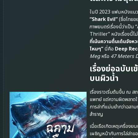
ในปี 2023 แฟนหนังแนวสั
“Shark Evil”
(ชื่อไทยอ
ภาพยนตร์เรื่องนี้ว่าเ
Thriller” หนังเรื่องนี้ไ
ที่เน้นความตื่นเต้นจังห
ไหนๆ”
นี่คือ
Deep Re
Meg
หรือ
47 Meters
เรื่องย่อฉบับเ
บนผิวน้ำ
เรื่องราวเริ่มต้นขึ้น ณ
แพทย์ แต่ความผิดพลาดใ
การล่าที่แม่นยำกว่าฉลามท
สำราญ
เมื่อเรือเกิดเหตุเครื่อ
เผชิญหน้ากับการไล่ล่าขอ