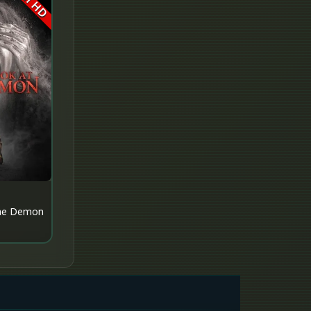
Full HD
Fantasy จินตนาการ
Fantasy แฟนตาซี
Fiction
Film
Gothic
Grief
HBO GO
the Demon
HBO Max
Healing
Heist