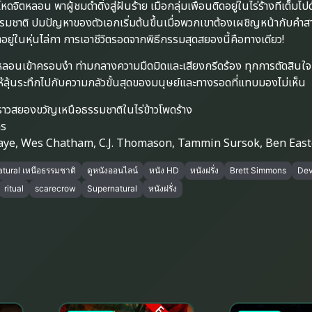
จิตหลอน พาผู้ชมดำดิ่งสู่ฝันร้าย เมื่อกลุ่มเพื่อนติดอยู่ในไร่ร้างที่เต็มไปด
มชาติ ปมปัญหาของตัวเอกเริ่มต้นขึ้นเมื่อพวกเขาต้องเผชิญหน้ากับคำ
อยู่ในหุ่นไล่กา การเอาชีวิตรอดจากพิธีกรรมสุดสยองนี้คือทางเดียว!
อนเข้าครอบงำ ท่ามกลางความมืดมิดและเสียงกรีดร้อง ทุกการตัดสินใจ
ลุ้นระทึกไปกับความกลัวขั้นสุดของมนุษย์และทางรอดที่แทบมองไม่เห็น
องราวสยองขวัญเหนือธรรมชาติในไร่ข้าวโพดร้าง
ns
aye, Wes Chatham, C.J. Thomason, Tammin Sursok, Ben East
tural เหนือธรรมชาติ
ดูหนังออนไลน์
หนัง HD
หนังฝรั่ง
Brett Simmons
Dev
ritual
scarecrow
Supernatural
หนังฝรั่ง