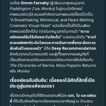
บทโดย
Simon Farnaby
(ผู้เขียนบทสุดละมุนจาก
Paddington 2
และ
Wonka
) ในฐานะนักวิจารณ์
ภาพยนตร์อาวุโส ผมขอจำกัดความภาพยนตร์เรื่องนี้ว่าเป็น
“A Breathtaking, Whimsical, and Heart-Melting
Cinematic Visual Feast” หนังเรื่องนี้ไม่ได้เป็นเพียง
ภาพยนตร์เด็กทั่วไป ทว่ามันชาญฉลาดในการนำ
“ความ
มหัศจรรย์อันไร้เดียงสาในวัยเด็ก”
มาผสานเข้ากับ
“งานวิ
ชวลเอฟเฟกต์ระดับโลกและการเดินทางเพื่อกระชับความ
สัมพันธ์ในครอบครัว”
นี่คือ
Deep Recommendation
สำหรับทุกคนในครอบครัว และผู้ที่โหยหาการผจญภัยที่
เปี่ยมด้วยอารมณ์ขันและเวทมนตร์ตระการตาสไตล์เดียวกับ
The Chronicles of Narnia
,
Mary Poppins Returns
หรือ
Wonka
เรื่องย่อฉบับเข้มข้น: เมื่อยอดไม้ศักดิ์สิทธิ์เปิด
ประตูสู่นครแห่งมนตรา
เรื่องราวปักหมุดไปที่ชีวิตของสามพี่น้อง
เบท, โจ และแฟรน
นี่
ที่จำเป็นต้องย้ายจากเมืองหลวงมาอาศัยอยู่ ณ บ้านสวน