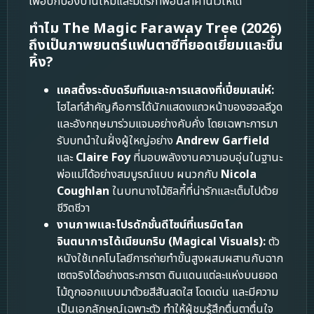
เพื่อปกป้องบ้านใหม่และมิตรภาพอันล้ำค่านี้ไว้ให้ได้
ทำไม The Magic Faraway Tree (2026)
ถึงเป็นภาพยนตร์แฟนตาซีที่ยอดเยี่ยมและขึ้น
หิ้ง?
แคสติ้งระดับดรีมทีมและการแสดงที่เปี่ยมเสน่ห์:
ไฮไลท์สำคัญคือการได้นักแสดงแถวหน้าของฮอลลีวูด
และอังกฤษมาร่วมแจมอย่างคับคั่ง โดยเฉพาะการมา
รับบทนำในฝั่งผู้ใหญ่อย่าง
Andrew Garfield
และ
Claire Foy
ที่มอบพลังงานความอบอุ่นในฐานะ
พ่อแม่ได้อย่างสมบูรณ์แบบ ผนวกกับ
Nicola
Coughlan
ในบทนางไม้ซิลกี้ที่น่ารักและเต็มไปด้วย
ชีวิตชีวา
งานภาพและโปรดักชั่นดีไซน์ที่เนรมิตโลก
จินตนาการได้เนียนกริบ (Magical Visuals):
ตัว
หนังใช้เทคโนโลยีการถ่ายทำขั้นสูงผสมผสานกับฉาก
เซตจริงได้อย่างตระการตา ดินแดนแต่ละแห่งบนยอด
ไม้ถูกออกแบบมาด้วยสีสันสดใส โดดเด่น และมีความ
เป็นเอกลักษณ์เฉพาะตัว ทำให้ผู้ชมรู้สึกตื่นตาตื่นใจ