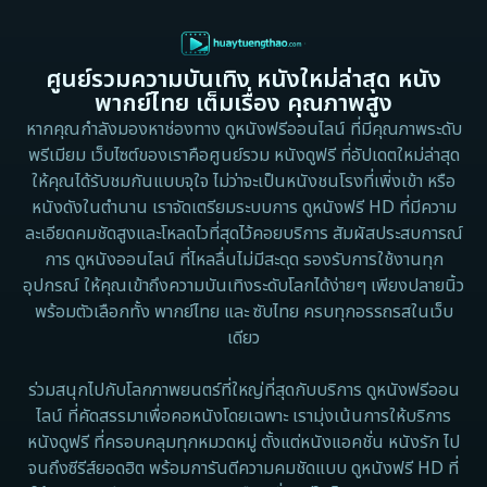
1995
1991
Dance เต้น
1988
1986
ศูนย์รวมความบันเทิง หนังใหม่ล่าสุด หนัง
Detective สืบสวน
1983
1982
พากย์ไทย เต็มเรื่อง คุณภาพสูง
1973
1971
Disaster
หากคุณกำลังมองหาช่องทาง ดูหนังฟรีออนไลน์ ที่มีคุณภาพระดับ
พรีเมียม เว็บไซต์ของเราคือศูนย์รวม หนังดูฟรี ที่อัปเดตใหม่ล่าสุด
1962
Disney+
ให้คุณได้รับชมกันแบบจุใจ ไม่ว่าจะเป็นหนังชนโรงที่เพิ่งเข้า หรือ
หนังดังในตำนาน เราจัดเตรียมระบบการ ดูหนังฟรี HD ที่มีความ
Documentary สารคดี
ละเอียดคมชัดสูงและโหลดไวที่สุดไว้คอยบริการ สัมผัสประสบการณ์
การ ดูหนังออนไลน์ ที่ไหลลื่นไม่มีสะดุด รองรับการใช้งานทุก
Documentary สารคดี
อุปกรณ์ ให้คุณเข้าถึงความบันเทิงระดับโลกได้ง่ายๆ เพียงปลายนิ้ว
พร้อมตัวเลือกทั้ง พากย์ไทย และ ซับไทย ครบทุกอรรถรสในเว็บ
Drama ดราม่า
เดียว
Drama ดราม่า
ร่วมสนุกไปกับโลกภาพยนตร์ที่ใหญ่ที่สุดกับบริการ ดูหนังฟรีออน
ไลน์ ที่คัดสรรมาเพื่อคอหนังโดยเฉพาะ เรามุ่งเน้นการให้บริการ
Dystopian
หนังดูฟรี ที่ครอบคลุมทุกหมวดหมู่ ตั้งแต่หนังแอคชั่น หนังรัก ไป
จนถึงซีรีส์ยอดฮิต พร้อมการันตีความคมชัดแบบ ดูหนังฟรี HD ที่
Emotional