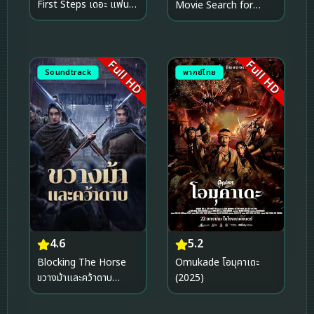
First Steps เดอะ แฟน
Movie Search for
แทสติก 4 จุดเริ่มต้นปฐม
SquarePants เดอะ สพัน
บทใหม่ (2025)
จ์บ็อบ มูฟวี่ ภารกิจตามหาส
พันจ์บ็อบ (2025)
Full HD
Full HD
Soundtrack
พากย์ไทย
5.2
4.6
Omukade โอมุคาเดะ
Blocking The Horse
(2025)
ขวางม้าและคว้าดาบ
(2024)