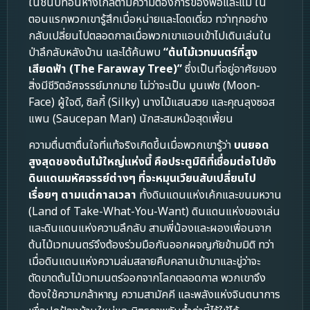
ในชนบทอันห่างไกลตามความต้องการของพ่อและแม่ ใน
ตอนแรกพวกเขารู้สึกเบื่อหน่ายและโดดเดี่ยว ทว่าทุกอย่าง
กลับเปลี่ยนไปตลอดกาลเมื่อพวกเขาแอบเข้าไปเดินเล่นใน
ป่าลึกลับหลังบ้าน และได้ค้นพบ
“ต้นไม้เวทมนตร์ที่สูง
เสียดฟ้า (The Faraway Tree)”
ซึ่งเป็นที่อยู่อาศัยของ
สิ่งมีชีวิตอัศจรรย์มากมาย ไม่ว่าจะเป็น มูนเฟซ (Moon-
Face) ผู้ใจดี, ซิลกี้ (Silky) นางไม้แสนสวย และคุณลุงซอส
แพน (Saucepan Man) นักสะสมหม้อสุดเพี้ยน
ความตื่นตาตื่นใจที่แท้จริงเกิดขึ้นเมื่อพวกเขารู้ว่า
บนยอด
สูงสุดของต้นไม้ใหญ่แห่งนี้ คือประตูมิติที่เชื่อมต่อไปยัง
ดินแดนมหัศจรรย์ต่างๆ ที่จะหมุนเวียนสับเปลี่ยนไป
เรื่อยๆ ตามแต่กาลเวลา
ทั้งดินแดนแห่งเค้กและขนมหวาน
(Land of Take-What-You-Want) ดินแดนแห่งของเล่น
และดินแดนแห่งความลึกลับ สามพี่น้องและผองเพื่อนจาก
ต้นไม้เวทมนตร์จึงต้องร่วมมือกันออกผจญภัยข้ามมิติ ทว่า
เมื่อดินแดนแห่งความล่มสลายคืบคลานเข้ามาและขู่ว่าจะ
ตัดขาดต้นไม้เวทมนตร์ออกจากโลกตลอดกาล พวกเขาจึง
ต้องใช้ความกล้าหาญ ความสามัคคี และพลังแห่งจินตนาการ