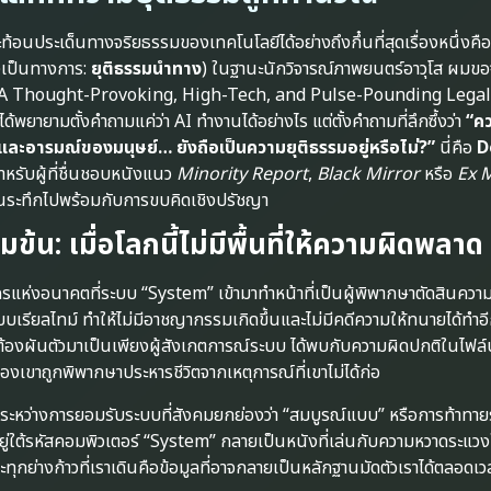
ท้อนประเด็นทางจริยธรรมของเทคโนโลยีได้อย่างถึงกึ๋นที่สุดเรื่องหนึ่งคือ
งเป็นทางการ:
ยุติธรรมนำทาง
) ในฐานะนักวิจารณ์ภาพยนตร์อาวุโส ผมข
ป็น “A Thought-Provoking, High-Tech, and Pulse-Pounding Legal
่ได้พยายามตั้งคำถามแค่ว่า AI ทำงานได้อย่างไร แต่ตั้งคำถามที่ลึกซึ้งว่า
“คว
ละอารมณ์ของมนุษย์… ยังถือเป็นความยุติธรรมอยู่หรือไม่?”
นี่คือ
D
หรับผู้ที่ชื่นชอบหนังแนว
Minority Report
,
Black Mirror
หรือ
Ex 
้นระทึกไปพร้อมกับการขบคิดเชิงปรัชญา
้มข้น: เมื่อโลกนี้ไม่มีพื้นที่ให้ความผิดพลาด
นครแห่งอนาคตที่ระบบ “System” เข้ามาทำหน้าที่เป็นผู้พิพากษาตัดสินคว
เรียลไทม์ ทำให้ไม่มีอาชญากรรมเกิดขึ้นและไม่มีคดีความให้ทนายได้ทำอ
้องผันตัวมาเป็นเพียงผู้สังเกตการณ์ระบบ ได้พบกับความผิดปกติในไฟล
องเขาถูกพิพากษาประหารชีวิตจากเหตุการณ์ที่เขาไม่ได้ก่อ
กระหว่างการยอมรับระบบที่สังคมยกย่องว่า “สมบูรณ์แบบ” หรือการท้าทาย
ยู่ใต้รหัสคอมพิวเตอร์ “System” กลายเป็นหนังที่เล่นกับความหวาดระแวง
และทุกย่างก้าวที่เราเดินคือข้อมูลที่อาจกลายเป็นหลักฐานมัดตัวเราได้ตลอดเว