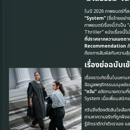
ในปี 2026 ภาพยนตร์ที่สะ
“System”
(ชื่อไทยอย่า
ภาพยนตร์เรื่องนี้ว่าเ
Thriller” หนังเรื่องนี้ไม
ที่ปราศจากความเมตตาแ
Recommendation
สำ
ต้องการสัมผัสกับความลุ
เรื่องย่อฉบับเข
เรื่องราวเกิดขึ้นในมหา
ข้อมูลพฤติกรรมมนุษย์แบบ
“กวิน”
อดีตทนายความที่ต
System เมื่อเพื่อนสนิทข
กวินจึงต้องตัดสินใจเลือ
ตามหาความจริงที่ถูกฝังอ
รู้จักเราดีกว่าตัวเราเอง 