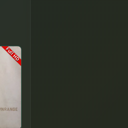
Fantasy จินตนาการ
Fantasy แฟนตาซี
Fiction
Film
Full HD
Gothic
Grief
HBO GO
HBO Max
Healing
Heist