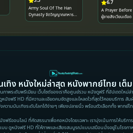
5.5
6.7
Army Soul Of The Han
A Prayer Before D
Dynasty จิตวิญญาณทหาร
ผู้ชายสังเวียนเดือด
แห่งราชวงศ์ฮัน (2022)
(2018)
เทิง หนังใหม่ล่าสุด หนังพากย์ไทย เต็ม
าพระดับพรีเมียม เว็บไซต์ของเราคือศูนย์รวม หนังดูฟรี ที่อัปเดตใหม่ล่าส
ดูหนังฟรี HD ที่มีความละเอียดคมชัดสูงและโหลดไวที่สุดไว้คอยบริการ สัมผ
ึงความบันเทิงระดับโลกได้ง่ายๆ เพียงปลายนิ้ว พร้อมตัวเลือกทั้ง พากย์
นังฟรีออนไลน์ ที่คัดสรรมาเพื่อคอหนังโดยเฉพาะ เรามุ่งเน้นการให้บริการ 
แบบ ดูหนังฟรี HD ที่ให้ภาพและเสียงสมบูรณ์แบบเสมือนนั่งอยู่ในโรงภา