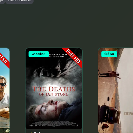
Full HD
งโรง
พากย์ไทย
ซับไทย