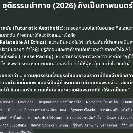
ุติธรรมนำทาง (2026) ถึงเป็นภาพยนตร์ที
่ล้ำสมัย (Futuristic Aesthetic):
การออกแบบโลกในอนาคตที่สะอาดตาแ
ามกดดัน ทำออกมาได้สมจริงและน่าเชื่อถือ
ว (Relatable AI Ethics):
แม้จะเป็นหนังไซไฟ แต่ประเด็นที่นำเสนอเป็นสิ่
จจุบันจริงๆ ทำให้ผู้ชมรู้สึกอินและตั้งคำถามกับตัวเองว่าเราควรไว้ใจ AI 
องที่กระชับ (Tense Pacing):
หนังสามารถรักษาจังหวะความระทึกขวัญได้ด
วชิงพริบระหว่างมนุษย์กับอัลกอริทึม ที่ทำให้ผู้ชมลุ้นจนนั่งไม่ติดเก้าอี้
อกเราว่า… ความยุติธรรมที่สมบูรณ์แบบอาจมีราคาที่ต้องจ่ายด้วย ‘
า และในวันที่คอมพิวเตอร์เป็นผู้กำหนดชะตาชีวิตแทนพระเจ้า… สิ่งเดีย
วณได้ คือความรัก ความเห็นใจ และความผิดพลาดที่ทำให้เราเป็นคน”
a ดราม่า
Emotional
Inspirational แรงบันดาลใจ
Romance โรแมนติก
Thrill
ทย
Sonakshi Sinha บทบาทน่าจับตามอง
System เรื่องย่อ
การหักมุมที่คาดไม่ถึง
สึกดีๆ ที่มีให้กัน
ความสัมพันธ์ที่ซับซ้อน
ดราม่าเข้มข้นบีบหัวใจ
นักแสดง Jyothik
ผลงาน Jyothika
ผลงาน Sonakshi Sinha
ผู้กำกับ Ashwiny Iyer Tiwari
รีวิว S
ูก
เรื่องราวที่กินใจ