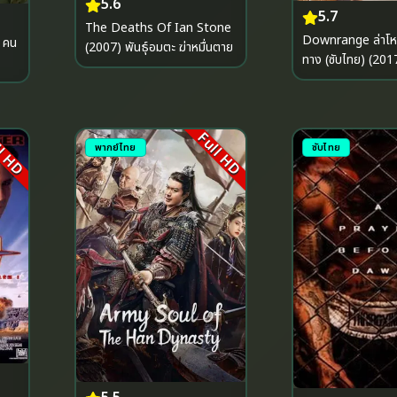
5.6
5.7
The Deaths Of Ian Stone
Downrange ล่าโหดนรกข้าง
น คน
(2007) พันธุ์อมตะ ฆ่าหมื่นตาย
ทาง (ซับไทย) (201
l HD
Full HD
พากย์ไทย
ซับไทย