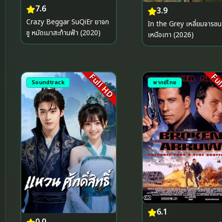
7.6
3.9
Crazy Beggar SuQiEr ยาจก
In the Grey เหลี่ยมจารช
ซู หมัดเมาสะท้านฟ้า (2020)
เหนือเทา (2026)
Full HD
Ful
Soundtrack
พากย์ไทย
6.1
0.0