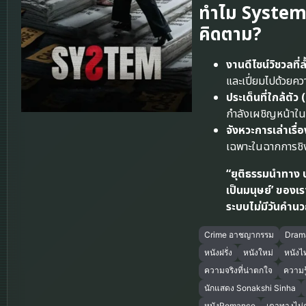
ทำไม System ย
คิดตาม?
งานดีไซน์วิชวลที
และเปี่ยมไปด้วยคว
ประเด็นที่ใกล้ตั
กำลังเผชิญหน้าในปั
จังหวะการเล่าเรื่
เฉพาะในฉากการชิงไห
“ยุติธรรมนำทาง บ
เป็นมนุษย์’ ของเร
ระบบไม่มีวันคำน
Crime อาชญากรรม
Dram
หนังฝรั่ง
หนังใหม่
หนังไ
ความจริงที่น่าตกใจ
ความรู้
นักแสดง Sonakshi Sinha
หนังRomance
เดาทางไม่ถ