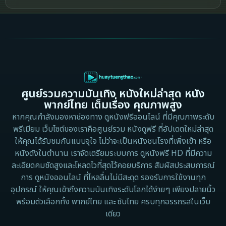
2002
2000
Cult Film
1999
1998
1997
1996
Culture
1995
1991
Dance เต้น
1988
1986
ศูนย์รวมความบันเทิง หนังใหม่ล่าสุด หนัง
Detective สืบสวน
1983
1982
พากย์ไทย เต็มเรื่อง คุณภาพสูง
1973
1971
Disaster
หากคุณกำลังมองหาช่องทาง ดูหนังฟรีออนไลน์ ที่มีคุณภาพระดับ
พรีเมียม เว็บไซต์ของเราคือศูนย์รวม หนังดูฟรี ที่อัปเดตใหม่ล่าสุด
1962
Disney+
ให้คุณได้รับชมกันแบบจุใจ ไม่ว่าจะเป็นหนังชนโรงที่เพิ่งเข้า หรือ
หนังดังในตำนาน เราจัดเตรียมระบบการ ดูหนังฟรี HD ที่มีความ
Documentary สารคดี
ละเอียดคมชัดสูงและโหลดไวที่สุดไว้คอยบริการ สัมผัสประสบการณ์
การ ดูหนังออนไลน์ ที่ไหลลื่นไม่มีสะดุด รองรับการใช้งานทุก
Documentary สารคดี
อุปกรณ์ ให้คุณเข้าถึงความบันเทิงระดับโลกได้ง่ายๆ เพียงปลายนิ้ว
พร้อมตัวเลือกทั้ง พากย์ไทย และ ซับไทย ครบทุกอรรถรสในเว็บ
Drama ดราม่า
เดียว