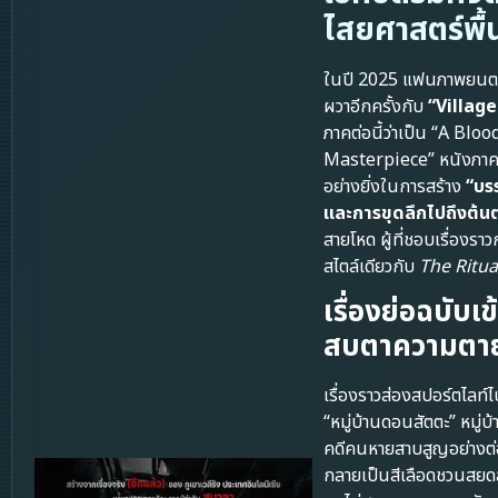
ไสยศาสตร์พื้
ในปี 2025 แฟนภาพยนตร์ส
ผวาอีกครั้งกับ
“Village
ภาคต่อนี้ว่าเป็น “A B
Masterpiece” หนังภาคนี้
อย่างยิ่งในการสร้าง
“บร
และการขุดลึกไปถึงต้
สายโหด ผู้ที่ชอบเรื่องรา
สไตล์เดียวกับ
The Ritua
เรื่องย่อฉบับเ
สบตาความตา
เรื่องราวส่องสปอร์ตไลท์ไ
“หมู่บ้านดอนสัตตะ” หมู่บ
คดีคนหายสาบสูญอย่างต่อเนื่
กลายเป็นสีเลือดชวนสยดส