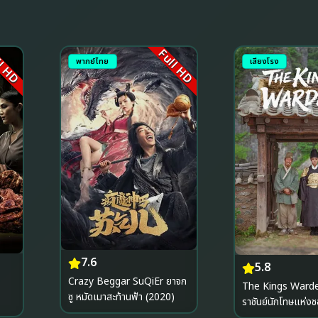
l HD
Full HD
พากย์ไทย
เสียงโรง
7.6
5.8
Crazy Beggar SuQiEr ยาจก
The Kings Warde
ซู หมัดเมาสะท้านฟ้า (2020)
ราชันย์นักโทษแห่
(2026)