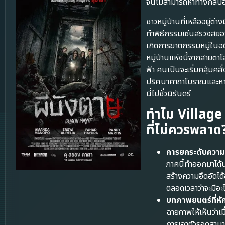
จนไม่สามารถหาทางกลับอ
ชาวหมู่บ้านที่เหลืออยู่ต
ทำพิธีกรรมเซ่นสรวงสยองข
เกิดการฆาตกรรมหมู่ในอดีต
หมู่บ้านแห่งนี้จากสายตา
ฟ้า คนเป็นจะเริ่มคลุ้มคล
ปริศนาคาถาโบราณและหาท
นี่ไปชั่วนิรันดร์
ทำไม Village 
ที่ไม่ควรพลาด
การยกระดับความ
ภาคนี้ทำออกมาได้
สร้างความอึดอัดได
ตลอดเวลาว่าจะมีอ
บทภาพยนตร์ที่หัก
ฉายภาพให้เห็นว่า
การเอาตัวรอดสามารถ