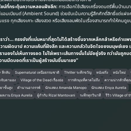
ซน์ที่กระตุ้นความหลอนฝังลึก:
การเลือกใช้เสียงเครื่องดนตรีพื้นบ้านมาป
์แอมเบียนต์ (Ambient Sound) ช่วยขับเน้นความรู้สึกศักดิ์สิทธิ์แต่แฝ
นแรง ทุกเสียงเคาะ เสียงสวด หรือเสียงลมพัดในเรื่องสามารถทำให้คนดูขนล
ราว่า… กรงขังที่แน่นหนาที่สุดไม่ได้สร้างขึ้นจากเหล็กกล้าหรือกำแพ
กความผิดบาป ความแค้นที่ฝังลึก และความกลัวในจิตใจของมนุษย์เอง 
เรามองไม่เห็นทางรอด ไม่ใช่เพราะเส้นทางนั้นไม่มีอยู่จริง ทว่ามันถูกบ
ามมืดบอดที่เราเป็นผู้สร้างมันขึ้นมาเอง”
 ลึกลับ
Supernatural เหนือธรรมชาติ
Thriller ระทึกขวัญ
หนังฝรั่ง
หนังใหม่
จับตามอง
Village of the Dead เรื่องย่อ
การหักมุมที่คาดไม่ถึง
ความน่ากลัวที่คุณ
ยาขั้นสูง
ตำนานอาถรรพ์
นักแสดง Amanda Manopo
นักแสดง Ersya Aurelia
ผลงาน Ersya Aurelia
ผู้กำกับ Rizal Mantovani
ระทึกทุกวินาที
รีวิว Village of