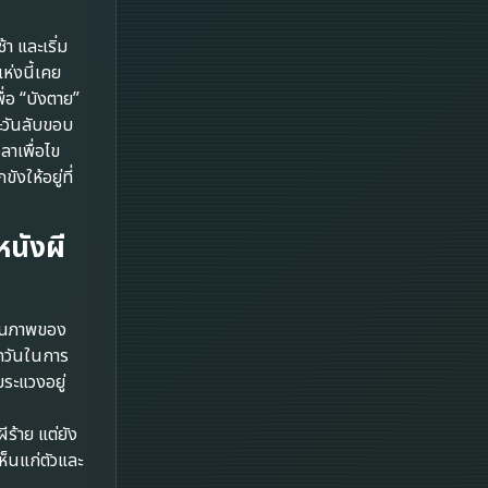
Disney+
า และเริ่ม
Documentary สารคดี
ห่งนี้เคย
ื่อ “บังตาย”
Documentary สารคดี
ะวันลับขอบ
ลาเพื่อไข
Drama ดราม่า
ให้อยู่ที่
Drama ดราม่า
หนังผี
Dystopian
Emotional
นภาพของ
Erotic
ควันในการ
ระแวงอยู่
Family ครอบครัว
ร้าย แต่ยัง
Fantasy จินตนาการ
็นแก่ตัวและ