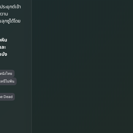
Fantasy จินตนาการ
ระยุกต์เข้า
งความ
Fantasy แฟนตาซี
ุกซู่ได้โดย
Fiction
งหิน
Film
และ
ดบัง
Gothic
Grief
หนังไทย
หนีไม่พ้น
HBO GO
 the Dead
HBO Max
Healing
Heist