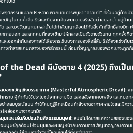
อกไปได้
่างมีพฤติกรรมแปลกประหลาด พวกเขาเคารพบูชา “ศาลเก่า” ที่ซ่อนอยู่ท้ายป่าช้
วัญในทุกค่ำคืน ธีร์และทีมงานค้นพบความจริงอันน่าขนลุกว่า หมู่บ้านแ
 และดวงวิญญาณเหล่านั้นได้ทำสัญญาเลือดไว้กับสิ่งศักดิ์สิทธิ์สายมืด เพ
โลกภายนอก และลากคนที่หลงเข้ามาให้กลายเป็นตัวตายตัวแทน ทุกครั้งที่ต
ั่งและออกล่ากันเองภายใต้เสียงกระซิบบงการของสิ่งลี้ลับ ธีร์ต้องแข่งกับเว
างทำลายแกนกลางของพิธีกรรมนี้ ก่อนที่วิญญาณของพวกเขาจะถูกกักขัง
of the Dead ผีบังตาย 4 (2025) ถึงเป็น
?
สยองขวัญเชิงบรรยากาศ (Masterful Atmospheric Dread):
งา
น่ากราบ ผู้กำกับใช้ประโยชน์จากความมืด แสงสลัวจากคบเพลิง และหมอก
้อย่างสมบูรณ์แบบ ทำให้คนดูรู้สึกเหมือนกำลังขาดอากาศหายใจและมีความ
ะไรโผล่ออกมาจากเงามืด
มุมและเล่นกับประเด็นศีลธรรมมนุษย์:
หนังไม่ได้ขายแค่ความสยองของผี
เมื่อมนุษย์ถูกต้อนให้จนมุมและเผชิญหน้ากับความตาย สัญชาตญาณความเห
ผลักดันให้คนเราทำสิ่งที่โหดเหี้ยมได้ยิ่งกว่าปิศาจ