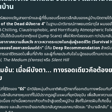
นบ้าน
ยองขวัญสายดาร์กและผู้ที่ชื่นชอบเรื่องราวลึกลับของหมู่บ้านปิดตายได
 of the Dead ผีบังตาย 4”
ในฐานะนักวิจารณ์ภาพยนตร์อาวุโส ผมขอจ
lood-Chilling, Claustrophobic, and Horrifically Atmospheric Fol
ไม่ได้เน้นแค่ฉากตุ้งแช่ (Jump Scare) เพื่อให้ตกใจธรรมดา ทว่ามันกลั
รยากาศความสิ้นหวัง ภาวะหวาดระแวงในกลุ่มผู้รอดชีวิต (Survival 
นตอของไสยศาสตร์มนต์ดำ”
นี่คือ
Deep Recommendation
สำหรับ
วการเอาชีวิตรอดในพื้นที่จำกัด และผู้ที่เคยประทับใจในมู้ดแอนด์โทนความ
l
,
The Medium (ร่างทรง)
หรือ
Silent Hill
ข้มข้น: เมื่อผีบังตา… ทางรอดเดียวคือต้อ
ย
ปที่ชีวิตของ
“ธีร์”
นักวิจัยหนุ่มด้านชาติพันธุ์วิทยาที่ออกเดินทางพร้อมกั
้านลึกลับกลางหุบเขาที่ไม่มีปรากฏอยู่ในแผนที่ยุคปัจจุบัน เพื่อสืบหาความจร
อง ทว่าเมื่อพวกเขาก้าวเท้าเข้าสู่เขตรั้วหมู่บ้าน สิ่งที่ไม่คาดฝันก็เกิดขึ้น 
ยอง และเส้นทางเข้าออกเดียวกลับถูกหมอกหนาจัดและ “อำนาจลึกลับ” บด