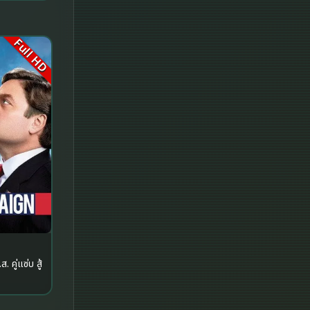
iQIYI
Full HD
Kids
LGBTQ
Love
Martial
Martial Arts
Military
MONOMAX
คู่แซ่บ สู้
Monster