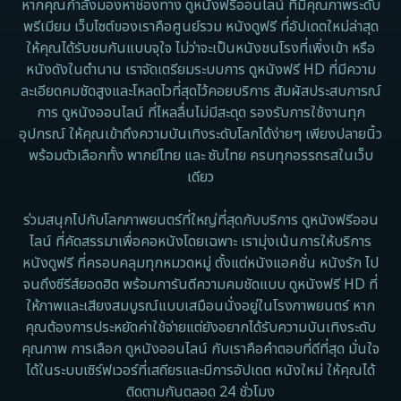
หากคุณกำลังมองหาช่องทาง ดูหนังฟรีออนไลน์ ที่มีคุณภาพระดับ
พรีเมียม เว็บไซต์ของเราคือศูนย์รวม หนังดูฟรี ที่อัปเดตใหม่ล่าสุด
1962
Disney+
ให้คุณได้รับชมกันแบบจุใจ ไม่ว่าจะเป็นหนังชนโรงที่เพิ่งเข้า หรือ
หนังดังในตำนาน เราจัดเตรียมระบบการ ดูหนังฟรี HD ที่มีความ
Documentary สารคดี
ละเอียดคมชัดสูงและโหลดไวที่สุดไว้คอยบริการ สัมผัสประสบการณ์
การ ดูหนังออนไลน์ ที่ไหลลื่นไม่มีสะดุด รองรับการใช้งานทุก
Documentary สารคดี
อุปกรณ์ ให้คุณเข้าถึงความบันเทิงระดับโลกได้ง่ายๆ เพียงปลายนิ้ว
พร้อมตัวเลือกทั้ง พากย์ไทย และ ซับไทย ครบทุกอรรถรสในเว็บ
Drama ดราม่า
เดียว
Drama ดราม่า
ร่วมสนุกไปกับโลกภาพยนตร์ที่ใหญ่ที่สุดกับบริการ ดูหนังฟรีออน
ไลน์ ที่คัดสรรมาเพื่อคอหนังโดยเฉพาะ เรามุ่งเน้นการให้บริการ
Dystopian
หนังดูฟรี ที่ครอบคลุมทุกหมวดหมู่ ตั้งแต่หนังแอคชั่น หนังรัก ไป
จนถึงซีรีส์ยอดฮิต พร้อมการันตีความคมชัดแบบ ดูหนังฟรี HD ที่
Emotional
ให้ภาพและเสียงสมบูรณ์แบบเสมือนนั่งอยู่ในโรงภาพยนตร์ หาก
คุณต้องการประหยัดค่าใช้จ่ายแต่ยังอยากได้รับความบันเทิงระดับ
Erotic
คุณภาพ การเลือก ดูหนังออนไลน์ กับเราคือคำตอบที่ดีที่สุด มั่นใจ
ได้ในระบบเซิร์ฟเวอร์ที่เสถียรและมีการอัปเดต หนังใหม่ ให้คุณได้
Family ครอบครัว
ติดตามกันตลอด 24 ชั่วโมง