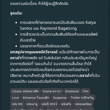
ขาดความต่อเนื่อง ทำให้ผู้ชมรู้สึกติดขัด.
จุดเด่น:
การแสดงที่ถ่ายทอดอารมณ์อันซับซ้อนของ Katya
Santos และ Raymond Bagatsing
การสำรวจประเด็นความสัมพันธ์ต้องห้ามและผลลัพธ์
อันเลวร้าย
บรรยากาศที่ชวนอึดอัดและกดดัน
บทสรุปจากมุมมองนักวิจารณ์:
แม้จะมีศักยภาพในการเป็น
ดราม่า
ที่ทรงพลัง แต่ Sukdulan กลับประสบปัญหาใหญ่
จากการตัดต่อที่ ‘เยอะเกินไป’ จนขาดความลื่นไหล ทำให้
ประสบการณ์การรับชมโดยรวมลดทอนลงไปอย่างน่า
เสียดาย เหมาะสำหรับผู้ที่ต้องการสำรวจผลงาน
ดราม่า
ที่เน้น
อารมณ์ดิบ และยอมรับข้อจำกัดด้านเทคนิคได้.
Classic หนังคลาสสิก
Drama ดราม่า
Emotional
Film
Love
Romance โรแมนติก
Suspense
Thriller ระทึกขวัญ
หนัง HD
หนังน่าดู
หนังปี 2003
หนังฝรั่ง
หนังยอดนิยม