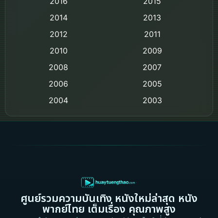
2016
2015
Comedy ตลก
2014
2013
2012
2011
Comedy ตลก
2010
2009
Coming-of-age ชีวิตวัยรุ่น
2008
2007
2006
Crime อาชญากรรม
2005
2004
2003
Crime อาชญากรรม
2002
2000
Cult Film
1999
1998
1997
1996
Culture
1995
1991
Dance เต้น
1988
1986
ศูนย์รวมความบันเทิง หนังใหม่ล่าสุด หนัง
Detective สืบสวน
1983
1982
พากย์ไทย เต็มเรื่อง คุณภาพสูง
1973
1971
Disaster