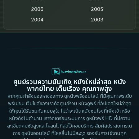
2006
Crime อาชญากรรม
2005
2004
2003
Crime อาชญากรรม
2002
2000
Cult Film
1999
1998
1997
1996
Culture
1995
1991
Dance เต้น
1988
1986
ศูนย์รวมความบันเทิง หนังใหม่ล่าสุด หนัง
Detective สืบสวน
1983
1982
พากย์ไทย เต็มเรื่อง คุณภาพสูง
1973
1971
Disaster
หากคุณกำลังมองหาช่องทาง ดูหนังฟรีออนไลน์ ที่มีคุณภาพระดับ
พรีเมียม เว็บไซต์ของเราคือศูนย์รวม หนังดูฟรี ที่อัปเดตใหม่ล่าสุด
1962
Disney+
ให้คุณได้รับชมกันแบบจุใจ ไม่ว่าจะเป็นหนังชนโรงที่เพิ่งเข้า หรือ
หนังดังในตำนาน เราจัดเตรียมระบบการ ดูหนังฟรี HD ที่มีความ
Documentary สารคดี
ละเอียดคมชัดสูงและโหลดไวที่สุดไว้คอยบริการ สัมผัสประสบการณ์
การ ดูหนังออนไลน์ ที่ไหลลื่นไม่มีสะดุด รองรับการใช้งานทุก
Documentary สารคดี