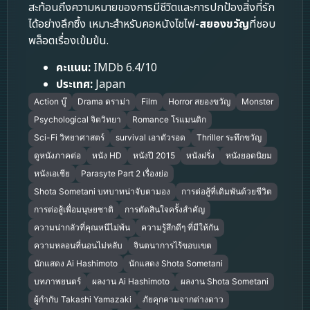
สะท้อนถึงความหมายของการมีชีวิตและการปกป้องสิ่งที่รัก
ได้อย่างลึกซึ้ง เหมาะสำหรับคอหนังไซไฟ-
สยองขวัญ
ที่ชอบ
พล็อตเรื่องเข้มข้น.
คะแนน:
IMDb 6.4/10
ประเทศ:
Japan
Action บู๊
Drama ดราม่า
Film
Horror สยองขวัญ
Monster
Psychological จิตวิทยา
Romance โรแมนติก
Sci-Fi วิทยาศาสตร์
survival เอาตัวรอด
Thriller ระทึกขวัญ
ดูหนังภาคต่อ
หนัง HD
หนังปี 2015
หนังฝรั่ง
หนังยอดนิยม
หนังเอเชีย
Parasyte Part 2 เรื่องย่อ
Shota Sometani บทบาทน่าจับตามอง
การต่อสู้ที่เดิมพันด้วยชีวิต
การต่อสู้เพื่อมนุษยชาติ
การตัดสินใจครั้งสำคัญ
ความน่ากลัวที่คุณหนีไม่พ้น
ความรู้สึกดีๆ ที่มีให้กัน
ความหลอนที่นอนไม่หลับ
จินตนาการไร้ขอบเขต
นักแสดง Ai Hashimoto
นักแสดง Shota Sometani
บทภาพยนตร์
ผลงาน Ai Hashimoto
ผลงาน Shota Sometani
ผู้กำกับ Takashi Yamazaki
ภัยคุกคามจากต่างดาว