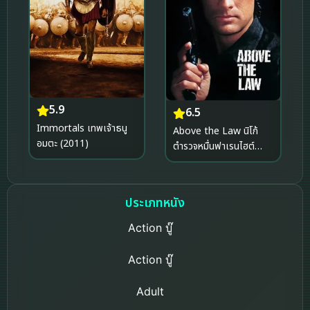
5.9
6.5
Immortals เทพเจ้าธนู
Above the Law นิโก้
อมตะ (2011)
ตำรวจหมื่นฟาเรนไฮต์
(1988)
ประเภทหนัง
Action บู๊
Action บู๊
Adult