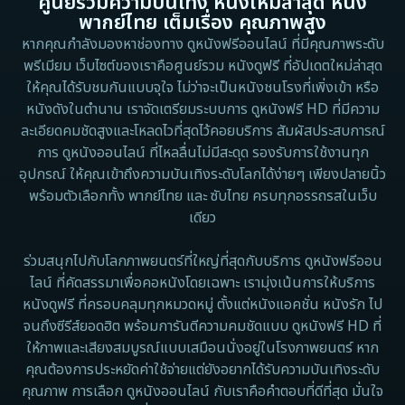
ศูนย์รวมความบันเทิง หนังใหม่ล่าสุด หนัง
1983
1982
พากย์ไทย เต็มเรื่อง คุณภาพสูง
1973
1971
Disaster
หากคุณกำลังมองหาช่องทาง ดูหนังฟรีออนไลน์ ที่มีคุณภาพระดับ
พรีเมียม เว็บไซต์ของเราคือศูนย์รวม หนังดูฟรี ที่อัปเดตใหม่ล่าสุด
1962
Disney+
ให้คุณได้รับชมกันแบบจุใจ ไม่ว่าจะเป็นหนังชนโรงที่เพิ่งเข้า หรือ
หนังดังในตำนาน เราจัดเตรียมระบบการ ดูหนังฟรี HD ที่มีความ
Documentary สารคดี
ละเอียดคมชัดสูงและโหลดไวที่สุดไว้คอยบริการ สัมผัสประสบการณ์
การ ดูหนังออนไลน์ ที่ไหลลื่นไม่มีสะดุด รองรับการใช้งานทุก
Documentary สารคดี
อุปกรณ์ ให้คุณเข้าถึงความบันเทิงระดับโลกได้ง่ายๆ เพียงปลายนิ้ว
พร้อมตัวเลือกทั้ง พากย์ไทย และ ซับไทย ครบทุกอรรถรสในเว็บ
Drama ดราม่า
เดียว
Drama ดราม่า
ร่วมสนุกไปกับโลกภาพยนตร์ที่ใหญ่ที่สุดกับบริการ ดูหนังฟรีออน
ไลน์ ที่คัดสรรมาเพื่อคอหนังโดยเฉพาะ เรามุ่งเน้นการให้บริการ
Dystopian
หนังดูฟรี ที่ครอบคลุมทุกหมวดหมู่ ตั้งแต่หนังแอคชั่น หนังรัก ไป
จนถึงซีรีส์ยอดฮิต พร้อมการันตีความคมชัดแบบ ดูหนังฟรี HD ที่
Emotional
ให้ภาพและเสียงสมบูรณ์แบบเสมือนนั่งอยู่ในโรงภาพยนตร์ หาก
คุณต้องการประหยัดค่าใช้จ่ายแต่ยังอยากได้รับความบันเทิงระดับ
Erotic
คุณภาพ การเลือก ดูหนังออนไลน์ กับเราคือคำตอบที่ดีที่สุด มั่นใจ