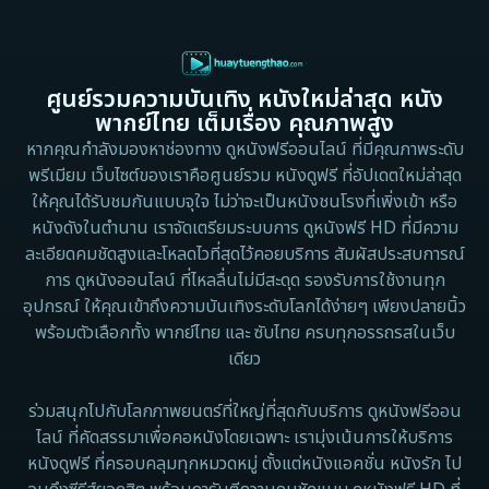
1995
1991
Dance เต้น
1988
1986
ศูนย์รวมความบันเทิง หนังใหม่ล่าสุด หนัง
Detective สืบสวน
1983
1982
พากย์ไทย เต็มเรื่อง คุณภาพสูง
1973
1971
Disaster
หากคุณกำลังมองหาช่องทาง ดูหนังฟรีออนไลน์ ที่มีคุณภาพระดับ
พรีเมียม เว็บไซต์ของเราคือศูนย์รวม หนังดูฟรี ที่อัปเดตใหม่ล่าสุด
1962
Disney+
ให้คุณได้รับชมกันแบบจุใจ ไม่ว่าจะเป็นหนังชนโรงที่เพิ่งเข้า หรือ
หนังดังในตำนาน เราจัดเตรียมระบบการ ดูหนังฟรี HD ที่มีความ
Documentary สารคดี
ละเอียดคมชัดสูงและโหลดไวที่สุดไว้คอยบริการ สัมผัสประสบการณ์
การ ดูหนังออนไลน์ ที่ไหลลื่นไม่มีสะดุด รองรับการใช้งานทุก
Documentary สารคดี
อุปกรณ์ ให้คุณเข้าถึงความบันเทิงระดับโลกได้ง่ายๆ เพียงปลายนิ้ว
พร้อมตัวเลือกทั้ง พากย์ไทย และ ซับไทย ครบทุกอรรถรสในเว็บ
Drama ดราม่า
เดียว
Drama ดราม่า
ร่วมสนุกไปกับโลกภาพยนตร์ที่ใหญ่ที่สุดกับบริการ ดูหนังฟรีออน
ไลน์ ที่คัดสรรมาเพื่อคอหนังโดยเฉพาะ เรามุ่งเน้นการให้บริการ
Dystopian
หนังดูฟรี ที่ครอบคลุมทุกหมวดหมู่ ตั้งแต่หนังแอคชั่น หนังรัก ไป