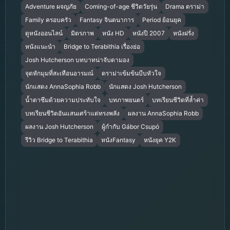
Adventure ผจญภัย
Coming-of-age ชีวิตวัยรุ่น
Drama ดราม่า
Family ครอบครัว
Fantasy จินตนาการ
Period ย้อนยุค
ดูหนังออนไลน์
มิตรภาพ
หนัง HD
หนังปี 2007
หนังฝรั่ง
หนังแนะนำ
Bridge to Terabithia เรื่องย่อ
Josh Hutcherson บทบาทน่าจับตามอง
จุดหักมุมที่สะเทือนอารมณ์
ดราม่าเข้มข้นบีบหัวใจ
นักแสดง AnnaSophia Robb
นักแสดง Josh Hutcherson
น้ำตาซึมด้วยความประทับใจ
บทภาพยนตร์
บทเรียนชีวิตที่ล้ำค่า
บทเรียนชีวิตอันแสนเศร้าแต่ทรงพลัง
ผลงาน AnnaSophia Robb
ผลงาน Josh Hutcherson
ผู้กำกับ Gábor Csupó
รีวิว Bridge to Terabithia
หนังFantasy
หนังยุค Y2K