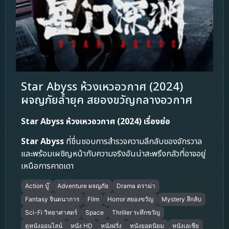
Star Abyss ห้วงเหวอวกาศ (2024)
ผจญภัยล้ำยุค สยองขวัญกลางอวกาศ
Star Abyss ห้วงเหวอวกาศ (2024) เรื่องย่อ
Star Abyss
ที่ชื่นชอบการสำรวจความลึกลับของจักรวาล
และพร้อมเผชิญหน้ากับความจริงอันน่าสะพรึงกลัวที่อาจอยู่
เหนือการคาดเดา
Action บู๊
Adventure ผจญภัย
Drama ดราม่า
Fantasy จินตนาการ
Film
Horror สยองขวัญ
Mystery ลึกลับ
Sci-Fi วิทยาศาสตร์
Space
Thriller ระทึกขวัญ
ดูหนังออนไลน์
หนัง HD
หนังฝรั่ง
หนังยอดนิยม
หนังเอเชีย