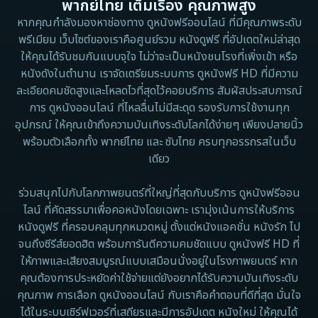
พากย์ไทย เต็มเรื่อง คุณภาพสูง
1973
1971
Disaster
หากคุณกำลังมองหาช่องทาง ดูหนังฟรีออนไลน์ ที่มีคุณภาพระดับ
พรีเมียม เว็บไซต์ของเราคือศูนย์รวม หนังดูฟรี ที่อัปเดตใหม่ล่าสุด
1962
Disney+
ให้คุณได้รับชมกันแบบจุใจ ไม่ว่าจะเป็นหนังชนโรงที่เพิ่งเข้า หรือ
หนังดังในตำนาน เราจัดเตรียมระบบการ ดูหนังฟรี HD ที่มีความ
Documentary สารคดี
ละเอียดคมชัดสูงและโหลดไวที่สุดไว้คอยบริการ สัมผัสประสบการณ์
การ ดูหนังออนไลน์ ที่ไหลลื่นไม่มีสะดุด รองรับการใช้งานทุก
Documentary สารคดี
อุปกรณ์ ให้คุณเข้าถึงความบันเทิงระดับโลกได้ง่ายๆ เพียงปลายนิ้ว
พร้อมตัวเลือกทั้ง พากย์ไทย และ ซับไทย ครบทุกอรรถรสในเว็บ
Drama ดราม่า
เดียว
Drama ดราม่า
ร่วมสนุกไปกับโลกภาพยนตร์ที่ใหญ่ที่สุดกับบริการ ดูหนังฟรีออน
ไลน์ ที่คัดสรรมาเพื่อคอหนังโดยเฉพาะ เรามุ่งเน้นการให้บริการ
Dystopian
หนังดูฟรี ที่ครอบคลุมทุกหมวดหมู่ ตั้งแต่หนังแอคชั่น หนังรัก ไป
จนถึงซีรีส์ยอดฮิต พร้อมการันตีความคมชัดแบบ ดูหนังฟรี HD ที่
Emotional
ให้ภาพและเสียงสมบูรณ์แบบเสมือนนั่งอยู่ในโรงภาพยนตร์ หาก
คุณต้องการประหยัดค่าใช้จ่ายแต่ยังอยากได้รับความบันเทิงระดับ
Erotic
คุณภาพ การเลือก ดูหนังออนไลน์ กับเราคือคำตอบที่ดีที่สุด มั่นใจ
ได้ในระบบเซิร์ฟเวอร์ที่เสถียรและมีการอัปเดต หนังใหม่ ให้คุณได้
Family ครอบครัว