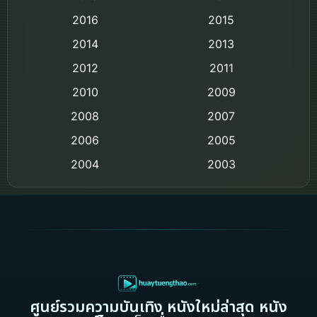
Classic หนังคลาสสิก
2016
2015
Comedy ตลก
2014
2013
2012
2011
Comedy ตลก
2010
2009
Coming-of-age ชีวิตวัยรุ่น
2008
2007
2006
Crime อาชญากรรม
2005
2004
2003
Crime อาชญากรรม
2002
2000
Cult Film
1999
1998
1997
1996
Culture
1995
1991
Dance เต้น
1988
1986
ศูนย์รวมความบันเทิง หนังใหม่ล่าสุด หนัง
Detective สืบสวน
1983
1982