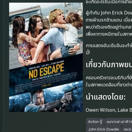
จะเกิดอะไรขึ้นเมื่อการย้
ผู้กำกับ John Erick D
ตายฝ่านรกข้ามแดน เมื่
พบว่าตัวเองติดอยู่ท่ามก
เพื่อหาทางหนีตายในสภาพ
การแสดงอันเข้มข้นจะทำให
นี้!
เกี่ยวกับภาพยน
ครอบครัวชาวอเมริกันที่
ในสภาพแวดล้อมที่ชาวต่าง
นำแสดงโดย:
Owen Wilson, Lake B
Action บู๊
survival เอาตัว
John Erick Dowdle
race