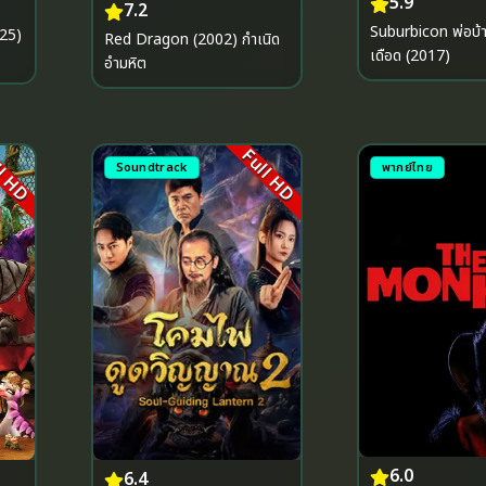
5.9
7.2
Suburbicon พ่อบ้านซ่าส์ บ้าดี
025)
Red Dragon (2002) กำเนิด
เดือด (2017)
อำมหิต
l HD
Full HD
Soundtrack
พากย์ไทย
6.0
6.4