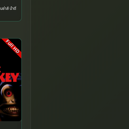
Fantasy จินตนาการ
Fantasy แฟนตาซี
Fiction
Full HD
Film
Gothic
Grief
HBO GO
HBO Max
Healing
Heist