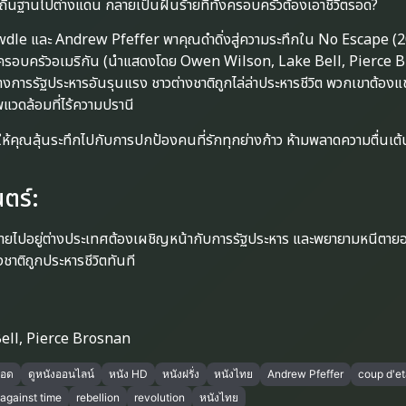
ายถิ่นฐานไปต่างแดน กลายเป็นฝันร้ายที่ทั้งครอบครัวต้องเอาชีวิตรอด?
owdle และ Andrew Pfeffer พาคุณดำดิ่งสู่ความระทึกใน No Escape (2
อครอบครัวอเมริกัน (นำแสดงโดย Owen Wilson, Lake Bell, Pierce 
ลางการรัฐประหารอันรุนแรง ชาวต่างชาติถูกไล่ล่าประหารชีวิต พวกเขาต้องแ
แวดล้อมที่ไร้ความปรานี
้คุณลุ้นระทึกไปกับการปกป้องคนที่รักทุกย่างก้าว ห้ามพลาดความตื่นเต้นท
ตร์:
ย้ายไปอยู่ต่างประเทศต้องเผชิญหน้ากับการรัฐประหาร และพยายามหนีตายอย
ชาติถูกประหารชีวิตทันที
ell, Pierce Brosnan
รอด
ดูหนังออนไลน์
หนัง HD
หนังฝรั่ง
หนังไทย
Andrew Pfeffer
coup d'et
 against time
rebellion
revolution
หนังไทย