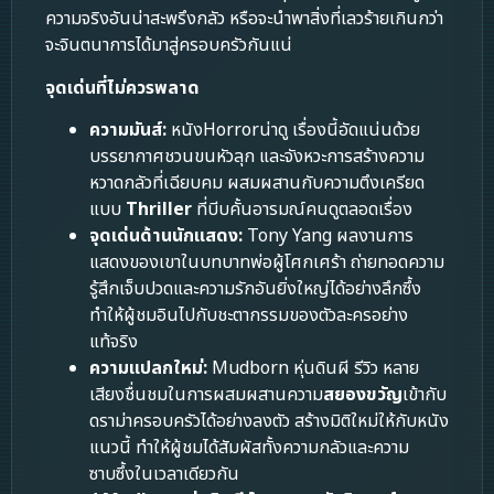
ความจริงอันน่าสะพรึงกลัว หรือจะนำพาสิ่งที่เลวร้ายเกินกว่า
จะจินตนาการได้มาสู่ครอบครัวกันแน่
จุดเด่นที่ไม่ควรพลาด
ความมันส์:
หนังHorrorน่าดู เรื่องนี้อัดแน่นด้วย
บรรยากาศชวนขนหัวลุก และจังหวะการสร้างความ
หวาดกลัวที่เฉียบคม ผสมผสานกับความตึงเครียด
แบบ
Thriller
ที่บีบคั้นอารมณ์คนดูตลอดเรื่อง
จุดเด่นด้านนักแสดง:
Tony Yang ผลงานการ
แสดงของเขาในบทบาทพ่อผู้โศกเศร้า ถ่ายทอดความ
รู้สึกเจ็บปวดและความรักอันยิ่งใหญ่ได้อย่างลึกซึ้ง
ทำให้ผู้ชมอินไปกับชะตากรรมของตัวละครอย่าง
แท้จริง
ความแปลกใหม่:
Mudborn หุ่นดินผี รีวิว หลาย
เสียงชื่นชมในการผสมผสานความ
สยองขวัญ
เข้ากับ
ดราม่าครอบครัวได้อย่างลงตัว สร้างมิติใหม่ให้กับหนัง
แนวนี้ ทำให้ผู้ชมได้สัมผัสทั้งความกลัวและความ
ซาบซึ้งในเวลาเดียวกัน