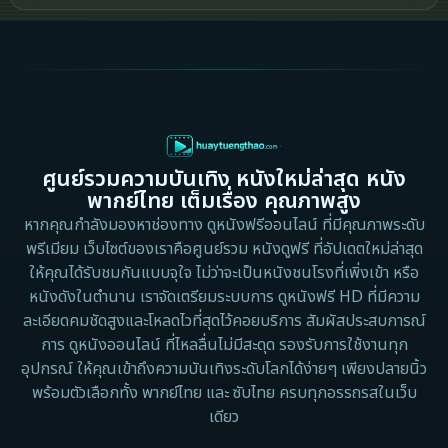
2002
2000
Cult Film
1999
1998
1997
1996
Culture
1995
1991
Dance เต้น
1988
1986
ศูนย์รวมความบันเทิง หนังใหม่ล่าสุด หนัง
Detective สืบสวน
1983
1982
พากย์ไทย เต็มเรื่อง คุณภาพสูง
1973
1971
Disaster
หากคุณกำลังมองหาช่องทาง ดูหนังฟรีออนไลน์ ที่มีคุณภาพระดับ
พรีเมียม เว็บไซต์ของเราคือศูนย์รวม หนังดูฟรี ที่อัปเดตใหม่ล่าสุด
1962
Disney+
ให้คุณได้รับชมกันแบบจุใจ ไม่ว่าจะเป็นหนังชนโรงที่เพิ่งเข้า หรือ
หนังดังในตำนาน เราจัดเตรียมระบบการ ดูหนังฟรี HD ที่มีความ
Documentary สารคดี
ละเอียดคมชัดสูงและโหลดไวที่สุดไว้คอยบริการ สัมผัสประสบการณ์
การ ดูหนังออนไลน์ ที่ไหลลื่นไม่มีสะดุด รองรับการใช้งานทุก
Documentary สารคดี
อุปกรณ์ ให้คุณเข้าถึงความบันเทิงระดับโลกได้ง่ายๆ เพียงปลายนิ้ว
พร้อมตัวเลือกทั้ง พากย์ไทย และ ซับไทย ครบทุกอรรถรสในเว็บ
Drama ดราม่า
เดียว