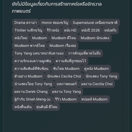
ยังไม่มีข้อมูลเกี่ยวกับการสร้างภาคต่อหรือจักรวาล
ภาพยนตร์
Drama ดราม่า
Horror สยองขวัญ
Supernatural เหนือธรรมชาติ
Thriller ระทึกขวัญ
รีวิวหนัง
หนัง HD
หนังปี 2026
หนังฝรั่ง
หนังใหม่
Mudborn
Mudborn ดีไหม
Mudborn นักแสดง
Mudborn พากย์ไทย
Mudborn เรื่องย่อ
Tony Yang บทบาทน่าจับตามอง
การหักมุมที่คาดไม่ถึง
ความรักและความผูกพัน
ความลับที่ถูกซ่อนไว้
ความสัมพันธ์ที่ซับซ้อน
ซับไทย Mudborn
ดูหนัง Mudborn
ตัวอย่าง Mudborn
นักแสดง Cecilia Choi
นักแสดง Tony Yang
นำแสดงโดย Tony Yang
บทภาพยนตร์
ผลงาน Cecilia Choi
ผลงาน Derek Chang
ผลงาน Tony Yang
ผู้กำกับ Shieh Meng-ju
รีวิว Mudborn
สปอยล์ Mudborn
หนังตื่นเต้น
หุ่นดินผี ดีไหม