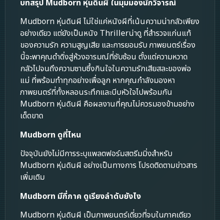
บทสรุป Mudborn หุ่นดินผี ในมุมมองนักวิจารณ์
Mudborn หุ่นดินผี ไม่ใช่แค่หนังผีที่เน้นความน่ากลัวเพียง
อย่างเดียว แต่ยังเป็นหนัง Thrillerน่าดู ที่สำรวจแก่นแท้
ของความรัก ความสูญเสีย และการยอมรับ ภาพยนตร์เรื่อง
นี้จะพาคุณดำดิ่งสู่ห้วงอารมณ์ที่ซับซ้อน ตั้งแต่ความหวาด
กลัวไปจนถึงความซาบซึ้งกินใจในความรักเสียสละของพ่อ
แม่ ที่พร้อมทำทุกอย่างเพื่อลูก หากคุณกำลังมองหา
ภาพยนตร์ที่ทั้งหลอนระทึกและบีบหัวใจไปพร้อมกัน
Mudborn หุ่นดินผี คือผลงานที่คุณไม่ควรมองข้ามอย่าง
เด็ดขาด
Mudborn ดูที่ไหน
ปัจจุบันยังไม่มีการระบุแพลตฟอร์มสตรีมมิ่งสำหรับ
Mudborn หุ่นดินผี อย่างเป็นทางการ โปรดติดตามข่าวสาร
เพิ่มเติม
Mudborn มีกี่ภาค ดูเรียงลำดับยังไง
Mudborn หุ่นดินผี เป็นภาพยนตร์เดี่ยวที่จบในภาคเดียว