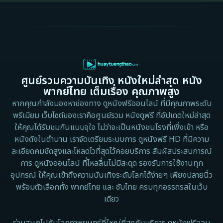
Cult Film
1999
1998
1997
1996
Culture
1995
1991
Dance เต้น
1988
1986
ศูนย์รวมความบันเทิง หนังใหม่ล่าสุด หนัง
Detective สืบสวน
1983
1982
พากย์ไทย เต็มเรื่อง คุณภาพสูง
1973
1971
Disaster
หากคุณกำลังมองหาช่องทาง ดูหนังฟรีออนไลน์ ที่มีคุณภาพระดับ
พรีเมียม เว็บไซต์ของเราคือศูนย์รวม หนังดูฟรี ที่อัปเดตใหม่ล่าสุด
1962
Disney+
ให้คุณได้รับชมกันแบบจุใจ ไม่ว่าจะเป็นหนังชนโรงที่เพิ่งเข้า หรือ
หนังดังในตำนาน เราจัดเตรียมระบบการ ดูหนังฟรี HD ที่มีความ
Documentary สารคดี
ละเอียดคมชัดสูงและโหลดไวที่สุดไว้คอยบริการ สัมผัสประสบการณ์
การ ดูหนังออนไลน์ ที่ไหลลื่นไม่มีสะดุด รองรับการใช้งานทุก
Documentary สารคดี
อุปกรณ์ ให้คุณเข้าถึงความบันเทิงระดับโลกได้ง่ายๆ เพียงปลายนิ้ว
พร้อมตัวเลือกทั้ง พากย์ไทย และ ซับไทย ครบทุกอรรถรสในเว็บ
Drama ดราม่า
เดียว
Drama ดราม่า