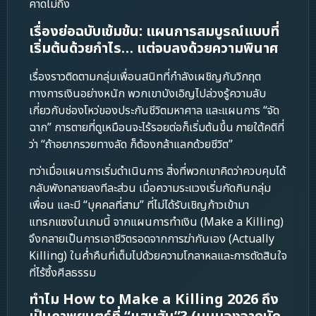
คาดไม่ถึง
เรื่องย่อฉบับเข้มข้น: แผนการสมบูรณ์แบบที่
เริ่มต้นด้วยกำไร… แต่จบลงด้วยความพินาศ
เรื่องราวติดตามกลุ่มเพื่อนสนิทที่กำลังเผชิญกับวิกฤต
ทางการเงินอย่างหนัก พวกเขาบังเอิญไปล่วงรู้ความลับ
เกี่ยวกับช่องโหว่ของประกันชีวิตมหาศาล และแผนการ “จัด
ฉาก” การตายที่ดูเหมือนจะไร้รอยต่อก็เริ่มต้นขึ้น ภายใต้คติที่
ว่า “ถ้าอยากรวยทางลัด ก็ต้องกล้าแลกด้วยชีวิต”
ทว่าเมื่อแผนการเริ่มดำเนินการ สิ่งที่พวกเขาคิดว่าควบคุมได้
กลับพังทลายลงทีละส่วน เมื่อความระแวงเริ่มกัดกินกลุ่ม
เพื่อน และมี “บุคคลที่สาม” ที่ไม่ได้รับเชิญก้าวเข้ามา
แทรกแซงในเกมนี้ จากแผนการทำเงิน (Make a Killing)
จึงกลายเป็นการเอาชีวิตรอดจากการฆ่ากันเอง (Actually
Killing) ในค่ำคืนที่เต็มไปด้วยความโกลาหลและการตัดสินใจ
ที่ไร้ซึ้งศีลธรรม
ทำไม How to Make a Killing 2026 ถึง