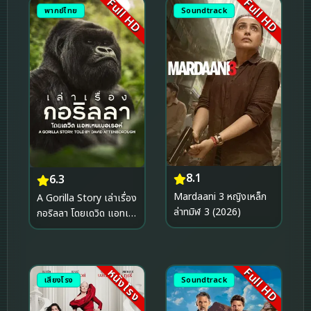
Full HD
Full HD
พากย์ไทย
Soundtrack
8.1
6.3
Mardaani 3 หญิงเหล็ก
A Gorilla Story เล่าเรื่อง
ล่าทมิฬ 3 (2026)
กอริลลา โดยเดวิด แอทเท
นเบอเรอห์ เซอร์เดวิด
(2026)
Full HD
หนังโรง
เสียงโรง
Soundtrack