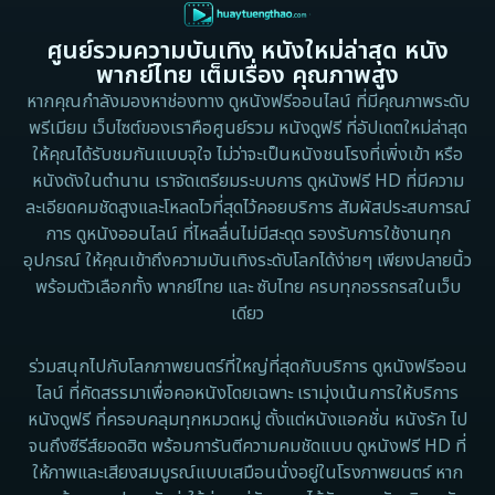
1988
1986
ศูนย์รวมความบันเทิง หนังใหม่ล่าสุด หนัง
Detective สืบสวน
1983
1982
พากย์ไทย เต็มเรื่อง คุณภาพสูง
1973
1971
Disaster
หากคุณกำลังมองหาช่องทาง ดูหนังฟรีออนไลน์ ที่มีคุณภาพระดับ
พรีเมียม เว็บไซต์ของเราคือศูนย์รวม หนังดูฟรี ที่อัปเดตใหม่ล่าสุด
1962
Disney+
ให้คุณได้รับชมกันแบบจุใจ ไม่ว่าจะเป็นหนังชนโรงที่เพิ่งเข้า หรือ
หนังดังในตำนาน เราจัดเตรียมระบบการ ดูหนังฟรี HD ที่มีความ
Documentary สารคดี
ละเอียดคมชัดสูงและโหลดไวที่สุดไว้คอยบริการ สัมผัสประสบการณ์
การ ดูหนังออนไลน์ ที่ไหลลื่นไม่มีสะดุด รองรับการใช้งานทุก
Documentary สารคดี
อุปกรณ์ ให้คุณเข้าถึงความบันเทิงระดับโลกได้ง่ายๆ เพียงปลายนิ้ว
พร้อมตัวเลือกทั้ง พากย์ไทย และ ซับไทย ครบทุกอรรถรสในเว็บ
Drama ดราม่า
เดียว
Drama ดราม่า
ร่วมสนุกไปกับโลกภาพยนตร์ที่ใหญ่ที่สุดกับบริการ ดูหนังฟรีออน
ไลน์ ที่คัดสรรมาเพื่อคอหนังโดยเฉพาะ เรามุ่งเน้นการให้บริการ
Dystopian
หนังดูฟรี ที่ครอบคลุมทุกหมวดหมู่ ตั้งแต่หนังแอคชั่น หนังรัก ไป
จนถึงซีรีส์ยอดฮิต พร้อมการันตีความคมชัดแบบ ดูหนังฟรี HD ที่
Emotional
ให้ภาพและเสียงสมบูรณ์แบบเสมือนนั่งอยู่ในโรงภาพยนตร์ หาก