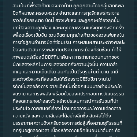
อันเป็นที่พึ่งสุดท้ายของชาวบ้าน ถูกคุกคามโดยกลุ่มอิทธิพล
มืดที่หมายจะครอบครอง อำนาจและการทุจริตแพร่กระจาย
ราวกับโรคระบาด บัดนี้ ฮวงเฟยหง และลูกศิษย์ต้องลุกขึ้น
ปกป้องความถูกต้อง และผดุงคุณธรรมแห่งยุทธภพอีกครั้ง
พล็อตเรื่องเข้มข้น ชวนติดตามทุกย่างก้าวของฮวงเฟยหงใน
การต่อสู้กับอำนาจมืดที่ซ่อนเร้น การผสมผสานระหว่างศิลปะ
ป้องกันตัวอันทรงพลังกับปริศนาการเมืองที่ซับซ้อน ทำให้
ภาพยนตร์เรื่องนี้มีมิติที่น่าค้นหา การถ่ายทอดบทบาทของ
นักแสดงหลักในการแสดงออกถึงความมุ่งมั่น ความกล้า
หาญ และความเด็ดเดี่ยว สมกับเป็นวีรบุรุษในตำนาน เคมี
ระหว่างตัวละครที่ส่งเสริมให้เรื่องราวมีชีวิตชีวา งานโป
รดักชั่นสุดอลังการ ฉากแอ็คชั่นที่ออกแบบมาอย่างประณีต
งดงาม และทรงพลัง พร้อมด้วยองค์ประกอบทางวัฒนธรรม
ที่สอดแทรกอย่างลงตัว สร้างประสบการณ์การรับชมที่น่า
ประทับใจ ภาพยนตร์เรื่องนี้ถ่ายทอดอารมณ์ความเดือดดาล
ความหวัง และความเสียสละได้อย่างลึกซึ้ง สัมผัสได้ถึง
บรรยากาศความตึงเครียดของการต่อสู้เพื่อความยุติธรรมที่
คุกรุ่นอยู่ตลอดเวลา เบื้องหลังฉากแอ็คชั่นอันน่าตื่นตา คือ