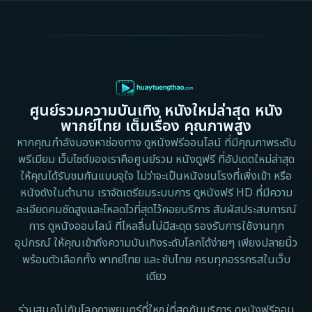
Cult Film
1999
1998
1997
1996
Culture
1995
1991
Dance เต้น
1988
1986
ศูนย์รวมความบันเทิง หนังใหม่ล่าสุด หนัง
Detective สืบสวน
1983
1982
พากย์ไทย เต็มเรื่อง คุณภาพสูง
1973
1971
Disaster
หากคุณกำลังมองหาช่องทาง ดูหนังฟรีออนไลน์ ที่มีคุณภาพระดับ
พรีเมียม เว็บไซต์ของเราคือศูนย์รวม หนังดูฟรี ที่อัปเดตใหม่ล่าสุด
1962
Disney+
ให้คุณได้รับชมกันแบบจุใจ ไม่ว่าจะเป็นหนังชนโรงที่เพิ่งเข้า หรือ
หนังดังในตำนาน เราจัดเตรียมระบบการ ดูหนังฟรี HD ที่มีความ
Documentary สารคดี
ละเอียดคมชัดสูงและโหลดไวที่สุดไว้คอยบริการ สัมผัสประสบการณ์
การ ดูหนังออนไลน์ ที่ไหลลื่นไม่มีสะดุด รองรับการใช้งานทุก
Documentary สารคดี
อุปกรณ์ ให้คุณเข้าถึงความบันเทิงระดับโลกได้ง่ายๆ เพียงปลายนิ้ว
พร้อมตัวเลือกทั้ง พากย์ไทย และ ซับไทย ครบทุกอรรถรสในเว็บ
Drama ดราม่า
เดียว
Drama ดราม่า
ร่วมสนุกไปกับโลกภาพยนตร์ที่ใหญ่ที่สุดกับบริการ ดูหนังฟรีออน