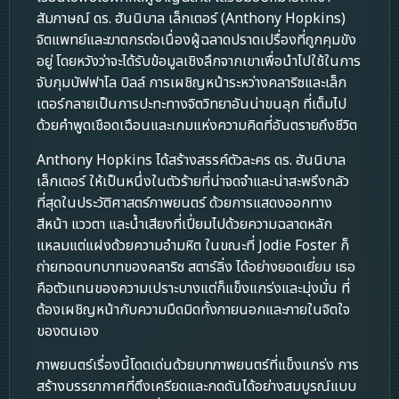
สัมภาษณ์ ดร. ฮันนิบาล เล็กเตอร์ (Anthony Hopkins)
จิตแพทย์และฆาตกรต่อเนื่องผู้ฉลาดปราดเปรื่องที่ถูกคุมขัง
อยู่ โดยหวังว่าจะได้รับข้อมูลเชิงลึกจากเขาเพื่อนำไปใช้ในการ
จับกุมบัฟฟาโล บิลล์ การเผชิญหน้าระหว่างคลาริซและเล็ก
เตอร์กลายเป็นการปะทะทางจิตวิทยาอันน่าขนลุก ที่เต็มไป
ด้วยคำพูดเชือดเฉือนและเกมแห่งความคิดที่อันตรายถึงชีวิต
Anthony Hopkins ได้สร้างสรรค์ตัวละคร ดร. ฮันนิบาล
เล็กเตอร์ ให้เป็นหนึ่งในตัวร้ายที่น่าจดจำและน่าสะพรึงกลัว
ที่สุดในประวัติศาสตร์ภาพยนตร์ ด้วยการแสดงออกทาง
สีหน้า แววตา และน้ำเสียงที่เปี่ยมไปด้วยความฉลาดหลัก
แหลมแต่แฝงด้วยความอำมหิต ในขณะที่ Jodie Foster ก็
ถ่ายทอดบทบาทของคลาริซ สตาร์ลิ่ง ได้อย่างยอดเยี่ยม เธอ
คือตัวแทนของความเปราะบางแต่ก็แข็งแกร่งและมุ่งมั่น ที่
ต้องเผชิญหน้ากับความมืดมิดทั้งภายนอกและภายในจิตใจ
ของตนเอง
ภาพยนตร์เรื่องนี้โดดเด่นด้วยบทภาพยนตร์ที่แข็งแกร่ง การ
สร้างบรรยากาศที่ตึงเครียดและกดดันได้อย่างสมบูรณ์แบบ