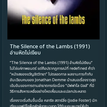
The Silence of the Lambs (1991)
อำมหิตไม่เงียบ
“The Silence of the Lambs (1991) อำมหิตไม่เงียบ”
ไม่ใช่แค่ภาพยนตร์ แต่คือปรากฏการณ์ที่ redefined คำว่า
“หนังสยองขวัญจิตวิทยา” ไปตลอดกาล ผลงานการกำกับ
อันเฉียบคมของ Jonathan Demme นำเสนอเรื่องราวสุด
เข้มข้นของการตามล่าฆาตกรต่อเนื่อง “บัฟฟาโล บิลล์” ที่มี
วิธีการสังหารเหยื่ออย่างโหดเหี้ยมและแปลกประหลาด
เรื่องราวเริ่มต้นขึ้นเมื่อ คลาริซ สตาร์ลิ่ง (Jodie Foster) นัก
เรียนเอฟบีไอฝึกหัดผู้ชาญฉลาด ได้รับมอบหมายให้เข้า