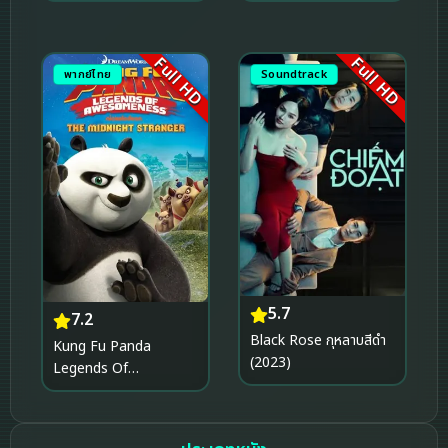
Full HD
Full HD
พากย์ไทย
Soundtrack
5.7
7.2
Black Rose กุหลาบสีดำ
Kung Fu Panda
(2023)
Legends Of
Awesomeness Vol.4
กังฟูแพนด้า ตำนาน
ปรมาจารย์สุโค่ย! ชุด 4