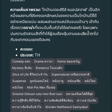
ในชนบท
ความเห็นภาพรวม:
‘ไทบ้านเดอะซีรีส์ หมอปลาวาฬ’ เป็นอีก
หนึ่งผลงานที่ยังคงเอกลักษณ์ของความเป็นไทบ้านไว้ได้
อย่างเหนียวแน่น ผสมผสานอารมณ์ขันแบบบ้านๆ เข้ากับ
เรื่องราว
ดราม่า
ที่ชวนบีบคั้นหัวใจได้อย่างลงตัว โดยเฉพาะ
ปมความรักสามเส้าที่ทำให้ผู้ชมต้องลุ้นตามและเสียน้ำตาไป
กับชะตากรรมของตัวละคร
คะแนน:
ประเทศ:
TH
Comedy ตลก
Drama ดราม่า
Horror สยองขวัญ
Mystery ลึกลับ
Romance โรแมนติก
Slice of Life ชีวิตประจำวัน
Supernatural เหนือธรรมชาติ
Suspense
ดูหนังออนไลน์
หนังน่าดู
หนังเอเชีย
หนังใหม่
หนังไทย
Moh Pla Wan เรื่องย่อ
Siriamol Onkoon บทบาทน่าจับตามอง
คลายเครียดได้ดีที่สุด
ความรู้สึกดีๆ ที่มีให้กัน
ความสัมพันธ์ที่ซับซ้อน
ความฮาบังเกิด
ดราม่าเข้มข้นบีบหัวใจ
นักแสดง Natthawut Saenyabut