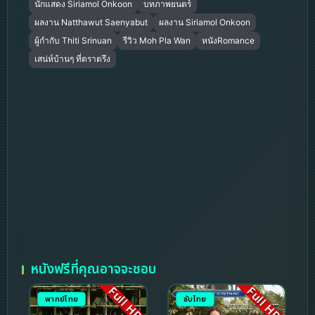
นักแสดง Siriamol Onkoon
บทภาพยนตร์
ผลงาน Natthawut Saenyabut
ผลงาน Siriamol Onkoon
ผู้กำกับ Thiti Srinuan
รีวิว Moh Pla Wan
หนังRomance
เสน่ห์บ้านๆ ที่ตราตรึง
หนังฟรีที่คุณอาจจะชอบ
Full HD
Full HD
พากย์ไทย
ซับไทย