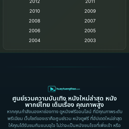
2012
2011
Comedy ตลก
2010
2009
Coming-of-age ชีวิตวัยรุ่น
2008
2007
2006
Crime อาชญากรรม
2005
2004
2003
Crime อาชญากรรม
2002
2000
Cult Film
1999
1998
1997
1996
Culture
1995
1991
Dance เต้น
1988
1986
ศูนย์รวมความบันเทิง หนังใหม่ล่าสุด หนัง
Detective สืบสวน
1983
1982
พากย์ไทย เต็มเรื่อง คุณภาพสูง
1973
1971
Disaster
หากคุณกำลังมองหาช่องทาง ดูหนังฟรีออนไลน์ ที่มีคุณภาพระดับ
พรีเมียม เว็บไซต์ของเราคือศูนย์รวม หนังดูฟรี ที่อัปเดตใหม่ล่าสุด
1962
Disney+
ให้คุณได้รับชมกันแบบจุใจ ไม่ว่าจะเป็นหนังชนโรงที่เพิ่งเข้า หรือ