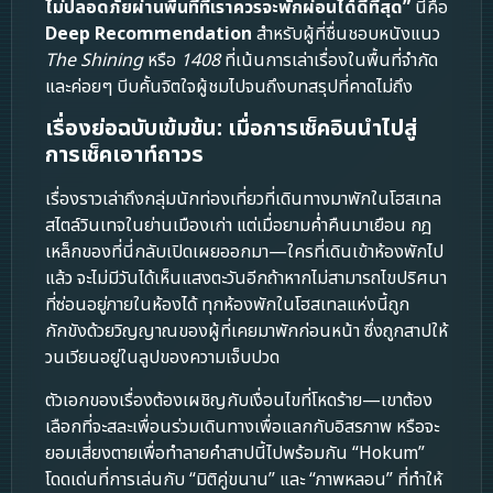
ไม่ปลอดภัยผ่านพื้นที่ที่เราควรจะพักผ่อนได้ดีที่สุด”
นี่คือ
Deep Recommendation
สำหรับผู้ที่ชื่นชอบหนังแนว
The Shining
หรือ
1408
ที่เน้นการเล่าเรื่องในพื้นที่จำกัด
และค่อยๆ บีบคั้นจิตใจผู้ชมไปจนถึงบทสรุปที่คาดไม่ถึง
เรื่องย่อฉบับเข้มข้น: เมื่อการเช็คอินนำไปสู่
การเช็คเอาท์ถาวร
เรื่องราวเล่าถึงกลุ่มนักท่องเที่ยวที่เดินทางมาพักในโฮสเทล
สไตล์วินเทจในย่านเมืองเก่า แต่เมื่อยามค่ำคืนมาเยือน กฎ
เหล็กของที่นี่กลับเปิดเผยออกมา—ใครที่เดินเข้าห้องพักไป
แล้ว จะไม่มีวันได้เห็นแสงตะวันอีกถ้าหากไม่สามารถไขปริศนา
ที่ซ่อนอยู่ภายในห้องได้ ทุกห้องพักในโฮสเทลแห่งนี้ถูก
กักขังด้วยวิญญาณของผู้ที่เคยมาพักก่อนหน้า ซึ่งถูกสาปให้
วนเวียนอยู่ในลูปของความเจ็บปวด
ตัวเอกของเรื่องต้องเผชิญกับเงื่อนไขที่โหดร้าย—เขาต้อง
เลือกที่จะสละเพื่อนร่วมเดินทางเพื่อแลกกับอิสรภาพ หรือจะ
ยอมเสี่ยงตายเพื่อทำลายคำสาปนี้ไปพร้อมกัน “Hokum”
โดดเด่นที่การเล่นกับ “มิติคู่ขนาน” และ “ภาพหลอน” ที่ทำให้