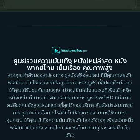
Crime อาชญากรรม
2002
2000
Cult Film
1999
1998
1997
1996
Culture
1995
1991
Dance เต้น
1988
1986
ศูนย์รวมความบันเทิง หนังใหม่ล่าสุด หนัง
Detective สืบสวน
1983
1982
พากย์ไทย เต็มเรื่อง คุณภาพสูง
1973
1971
Disaster
หากคุณกำลังมองหาช่องทาง ดูหนังฟรีออนไลน์ ที่มีคุณภาพระดับ
พรีเมียม เว็บไซต์ของเราคือศูนย์รวม หนังดูฟรี ที่อัปเดตใหม่ล่าสุด
1962
Disney+
ให้คุณได้รับชมกันแบบจุใจ ไม่ว่าจะเป็นหนังชนโรงที่เพิ่งเข้า หรือ
หนังดังในตำนาน เราจัดเตรียมระบบการ ดูหนังฟรี HD ที่มีความ
Documentary สารคดี
ละเอียดคมชัดสูงและโหลดไวที่สุดไว้คอยบริการ สัมผัสประสบการณ์
การ ดูหนังออนไลน์ ที่ไหลลื่นไม่มีสะดุด รองรับการใช้งานทุก
Documentary สารคดี
อุปกรณ์ ให้คุณเข้าถึงความบันเทิงระดับโลกได้ง่ายๆ เพียงปลายนิ้ว
พร้อมตัวเลือกทั้ง พากย์ไทย และ ซับไทย ครบทุกอรรถรสในเว็บ
Drama ดราม่า
เดียว