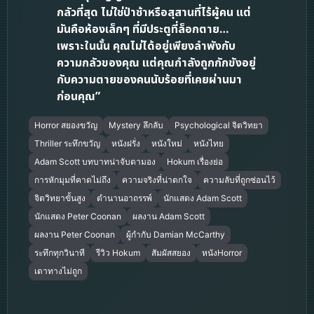
กลัวที่สุด ไม่ใช่ป่าช้าหรือสุสานที่ไร้ผู้คน แต่
มันคือห้องเล็กๆ ที่มีประตูที่ล็อกตาย…
เพราะในนั้น คุณไม่ได้อยู่เพียงลำพังกับ
ความกลัวของคุณ แต่คุณกำลังถูกกักขังอยู่
กับความตายของคนนับร้อยที่เคยผ่านมา
ก่อนคุณ”
Horror สยองขวัญ
Mystery ลึกลับ
Psychological จิตวิทยา
Thriller ระทึกขวัญ
หนังฝรั่ง
หนังใหม่
หนังไทย
Adam Scott บทบาทน่าจับตามอง
Hokum เรื่องย่อ
การหักมุมที่คาดไม่ถึง
ความจริงที่น่าตกใจ
ความลับที่ถูกซ่อนไว้
จิตวิทยาขั้นสูง
ตำนานอาถรรพ์
นักแสดง Adam Scott
นักแสดง Peter Coonan
ผลงาน Adam Scott
ผลงาน Peter Coonan
ผู้กำกับ Damian McCarthy
ระทึกทุกวินาที
รีวิว Hokum
สัมผัสสยอง
หนังHorror
เดาทางไม่ถูก