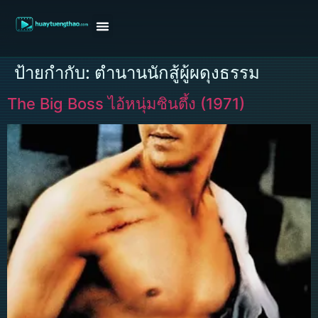
หน้าแรก
ดูหนังฝรั่ง
ดูหนังเกาหลี
ดูหนังจีน
ซีรี่ย์วาย
ติดต่อแอดมิน/ขอหนัง
ป้ายกำกับ:
ตำนานนักสู้ผู้ผดุงธรรม
The Big Boss ไอ้หนุ่มซินตึ้ง (1971)