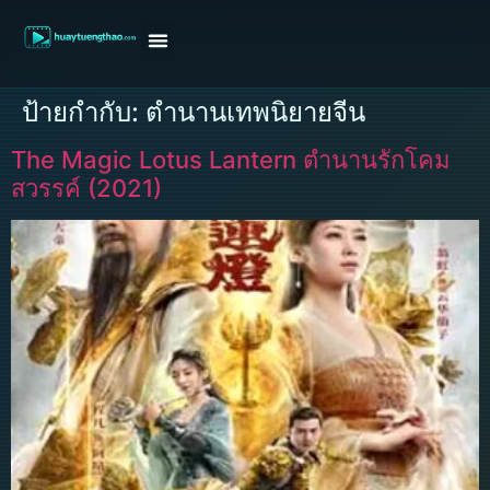
หน้าแรก
ดูหนังฝรั่ง
ดูหนังเกาหลี
ดูหนังจีน
ซีรี่ย์วาย
ติดต่อแอดมิน/ขอหนัง
ป้ายกำกับ:
ตำนานเทพนิยายจีน
The Magic Lotus Lantern ตำนานรักโคม
สวรรค์ (2021)