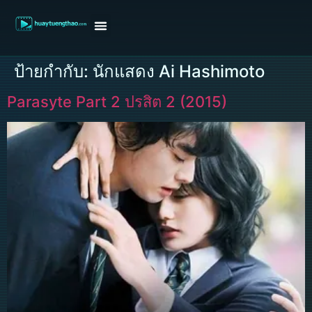
หน้าแรก
ดูหนังฝรั่ง
ดูหนังเกาหลี
ดูหนังจีน
ซีรี่ย์วาย
ติดต่อแอดมิน/ขอหนัง
ป้ายกำกับ:
นักแสดง Ai Hashimoto
Parasyte Part 2 ปรสิต 2 (2015)