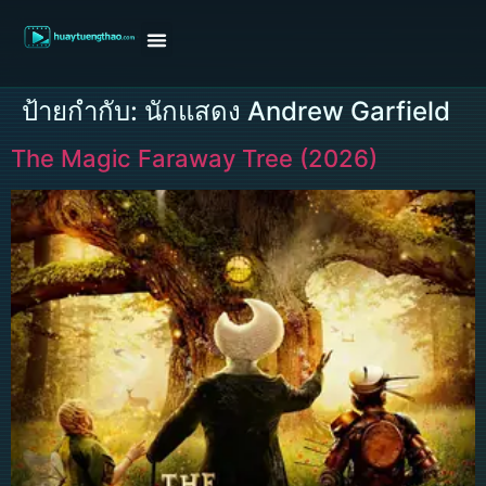
หน้าแรก
ดูหนังฝรั่ง
ดูหนังเกาหลี
ดูหนังจีน
ซีรี่ย์วาย
ติดต่อแอดมิน/ขอหนัง
ป้ายกำกับ:
นักแสดง Andrew Garfield
The Magic Faraway Tree (2026)