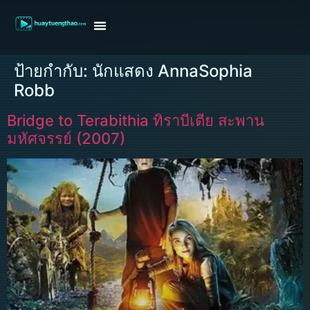
หน้าแรก
ดูหนังฝรั่ง
ดูหนังเกาหลี
ดูหนังจีน
ซีรี่ย์วาย
ติดต่อแอดมิน/ขอหนัง
ป้ายกำกับ:
นักแสดง AnnaSophia
Robb
Bridge to Terabithia ทิราบีเตีย สะพาน
มหัศจรรย์ (2007)