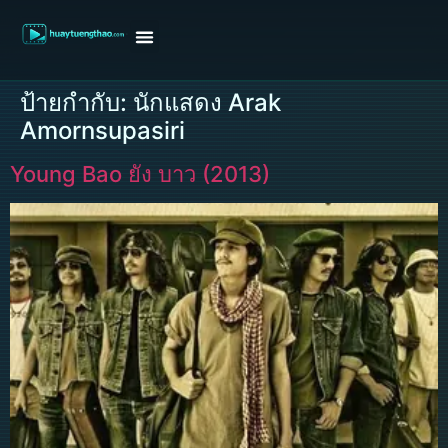
หน้าแรก
ดูหนังฝรั่ง
ดูหนังเกาหลี
ดูหนังจีน
ซีรี่ย์วาย
ติดต่อแอดมิน/ขอหนัง
ป้ายกำกับ:
นักแสดง Arak
Amornsupasiri
Young Bao ยัง บาว (2013)