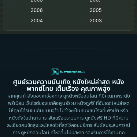
2006
Crime อาชญากรรม
2005
2004
2003
Crime อาชญากรรม
2002
2000
Cult Film
1999
1998
1997
1996
Culture
1995
1991
Dance เต้น
1988
1986
ศูนย์รวมความบันเทิง หนังใหม่ล่าสุด หนัง
Detective สืบสวน
1983
1982
พากย์ไทย เต็มเรื่อง คุณภาพสูง
1973
1971
Disaster
หากคุณกำลังมองหาช่องทาง ดูหนังฟรีออนไลน์ ที่มีคุณภาพระดับ
พรีเมียม เว็บไซต์ของเราคือศูนย์รวม หนังดูฟรี ที่อัปเดตใหม่ล่าสุด
1962
Disney+
ให้คุณได้รับชมกันแบบจุใจ ไม่ว่าจะเป็นหนังชนโรงที่เพิ่งเข้า หรือ
หนังดังในตำนาน เราจัดเตรียมระบบการ ดูหนังฟรี HD ที่มีความ
Documentary สารคดี
ละเอียดคมชัดสูงและโหลดไวที่สุดไว้คอยบริการ สัมผัสประสบการณ์
การ ดูหนังออนไลน์ ที่ไหลลื่นไม่มีสะดุด รองรับการใช้งานทุก
Documentary สารคดี