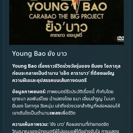
Young Bao ยัง บาว
Young Bao
เรื่องราวชีวิตช่วงวัยรุ่นของ ยืนยง โอภากุล
ก่อนจะกลายเป็นตำนาน ‘แอ๊ด คาราบาว’ ที่ต้องเผชิญ
ความฝันและอุปสรรคบนเส้นทางดนตรี
ข้อมูลภาพยนตร์:
ภาพยนตร์ชีวประวัติเรื่องนี้ กำกับโดย
ยุทธนา ลอพันธ์ไชย นำแสดงโดย ธนา เอี่ยมจำรูญ ในบท
ยืนยง โอภากุล วัยหนุ่ม เล่าถึงช่วงเวลาสำคัญที่หล่อหลอมให้
เขาเติบโตเป็นตำนาน
เพลง
เพื่อชีวิต
ความเห็นภาพรวม:
‘ยัง บาว’ คือผลงานที่ถ่ายทอดจิต
วิญญาณของนักดนตรีผู้ไม่ยอมแพ้ได้อย่างจับใจ การแสดง