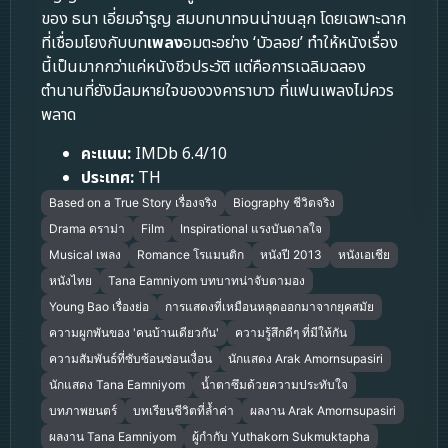
ของ ธนา เอี่ยมจำรูญ สมบทบาทจนน่าขนลุก โดยเฉพาะฉาก
ที่เชื่อมโยงกับบท
เพลง
อมตะอย่าง ‘บัวลอย’ ทำให้หนังเรื่อง
นี้เป็นมากกว่าแค่หนังชีวประวัติ แต่คือการเฉลิมฉลอง
ตำนานที่ยังมีลมหายใจของวงคาราบาว ที่แฟนเพลงไม่ควร
พลาด
คะแนน:
IMDb 6.4/10
ประเทศ:
TH
Based on a True Story เรื่องจริง
Biography ชีวิตจริง
Drama ดราม่า
Film
Inspirational แรงบันดาลใจ
Musical เพลง
Romance โรแมนติก
หนังปี 2013
หนังเอเชีย
หนังไทย
Tana Eamniyom บทบาทน่าจับตามอง
Young Bao เรื่องย่อ
การแสดงที่เหมือนหลุดออกมาจากยุคสมัย
ความผูกพันของ 'คนบ้านเดียวกัน'
ความรู้สึกดีๆ ที่มีให้กัน
ความสัมพันธ์ที่ซับซ้อนซ่อนเงื่อน
นักแสดง Arak Amornsupasiri
นักแสดง Tana Eamniyom
น้ำตาซึมด้วยความประทับใจ
บทภาพยนตร์
บทเรียนชีวิตที่ล้ำค่า
ผลงาน Arak Amornsupasiri
ผลงาน Tana Eamniyom
ผู้กำกับ Yuthakorn Sukmuktapha