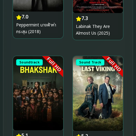
7.0
7.3
Peppermint นางฟ้าห่า
Labinak They Are
กระสุน (2018)
Almost Us (2025)
Full HD
Full HD
Soundtrack
Sound Track
5.1