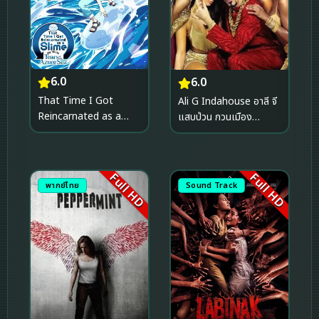
6.0
6.0
That Time I Got
Ali G Indahouse อาลี จี
Reincarnated as a
แสบป่วน กวนเมือง
Slime the Movie Tears
(2002)
of the Azure Sea เกิด
ใหม่ทั้งทีก็เป็นสไลม์ไปซะ
Full HD
Full HD
แล้วเดอะมูฟวี่ ภาคน้ำตา
พากย์ไทย
Sound Track
แห่งห้วงทะเลคราม
(2026)