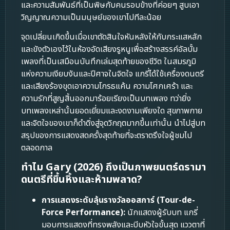
และความสัมพันธ์ที่เป็นพิษกับคนรอบข้างที่ค่อยๆ สูบเอา
วิญญาณความเป็นมนุษย์ของเขาไปทีละน้อย
จุดเปลี่ยนเกิดขึ้นเมื่อเขาตัดสินใจหันหลังให้กับกระแสหลัก
และขังตัวเองไว้ในห้องอัดเสียงรูหนูเพื่อสร้างสรรค์อัลบั้ม
เพลงที่เป็นเสมือนบันทึกเล่มสุดท้ายของชีวิต ในสมรภูมิ
แห่งความเงียบงันและปีศาจในจิตใจ แกรี่ได้ใช้เครื่องดนตรี
และเสียงร้องขุดเอาความโกรธแค้น ความโศกเศร้า และ
ความรักที่สูญสิ้นออกมาร้อยเรียงเป็นบทเพลง ทว่ายิ่ง
บทเพลงเหล่านั้นยอดเยี่ยมและงดงามเพียงใด สุขภาพกาย
และจิตใจของเขาก็ดำดิ่งสู่จุดวิกฤตมากขึ้นเท่านั้น นำไปสู่บท
สรุปของการแสดงสดครั้งสุดท้ายที่จะตราตรึงใจผู้ชมไป
ตลอดกาล
ทำไม Gary (2026) ถึงเป็นภาพยนตร์ดรามา
ดนตรีที่ขึ้นหิ้งและห้ามพลาด?
การแสดงระดับลุ้นรางวัลออสการ์ (Tour-de-
Force Performance):
นักแสดงผู้รับบท แกรี่
มอบการแสดงที่ทรงพลังและบีบหัวใจขั้นสุด แววตาที่