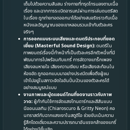
เต็มไปด้วยความสับสน ร่างกายที่ทรุดโทรมลงตามเนื้อ
เรื่อง และฉากการระเบิดอารมณ์ผ่านการเล่นดนตรีสด
ในเรื่อง ถูกถ่ายทอดออกมาได้อย่างสมจริงราวกับเนื้อ
หนังและวิญญาณของเขาหลอมรวมเข้ากับตัวละคร
จริงๆ
การออกแบบระบบเสียงและดนตรีประกอบที่ยอด
เยี่ยม (Masterful Sound Design):
ดนตรีใน
ภาพยนตร์เรื่องนี้ทำหน้าที่เป็นตัวละครอีกตัวหนึ่งที่มี
พัฒนาการไปพร้อมกับแกรี่ การจัดวางแทร็กเพลง
เสียงลมหายใจ เสียงความเงียบ หรือเสียงสะท้อนใน
ห้องอัด ถูกออกแบบมาอย่างประณีตเพื่อดึงผู้ชม
เข้าไปอยู่ในสภาวะจิตใจอันปั่นป่วนของตัวละครได้
อย่างสมบูรณ์แบบ
งานภาพและมู้ดแอนด์โทนที่งดงามราวกับภาพ
วาด:
ผู้กำกับใช้การจัดแสงโทนดาร์กและสีสันแบบ
นีออนมลทิน (Chiaroscuro & Gritty Neon) คอ
นทราสต์กับฉากแสงเงาในสตูดิโอ ช่วยขับเน้นความ
รู้สึกโดดเดี่ยวและความปรารถนาอันแรงกล้าของแกรี่
ได้อย่างมีชั้นเชิง