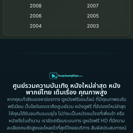
Coming-of-age ชีวิตวัยรุ่น
2008
2007
2006
Crime อาชญากรรม
2005
2004
2003
Crime อาชญากรรม
2002
2000
Cult Film
1999
1998
1997
1996
Culture
1995
1991
Dance เต้น
1988
1986
ศูนย์รวมความบันเทิง หนังใหม่ล่าสุด หนัง
Detective สืบสวน
1983
1982
พากย์ไทย เต็มเรื่อง คุณภาพสูง
1973
1971
Disaster
หากคุณกำลังมองหาช่องทาง ดูหนังฟรีออนไลน์ ที่มีคุณภาพระดับ
พรีเมียม เว็บไซต์ของเราคือศูนย์รวม หนังดูฟรี ที่อัปเดตใหม่ล่าสุด
1962
Disney+
ให้คุณได้รับชมกันแบบจุใจ ไม่ว่าจะเป็นหนังชนโรงที่เพิ่งเข้า หรือ
หนังดังในตำนาน เราจัดเตรียมระบบการ ดูหนังฟรี HD ที่มีความ
Documentary สารคดี
ละเอียดคมชัดสูงและโหลดไวที่สุดไว้คอยบริการ สัมผัสประสบการณ์