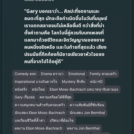
“Gary บอกเราว่า… ศิลปะที่งดงามและ
อมตะที่สุด มักจะถือกำเนิดขึ้นในวันที่มนุษย์
เราแตกสลายจนไม่เหลือชิ้นดี ทว่าสิ่งที่น่า
ตั้งคำถามคือ โลกใบนี้คู่ควรกับบทเพลงที่
แลกมาด้วยชีวิตและจิตวิญญาณของชาย
คนหนึ่งจริงหรือ และในท้ายที่สุดแล้ว เสียง
ปรบมือที่กึกก้องก็มิอาจเยียวยาหัวใจของ
คนที่จากไปได้อยู่ดี”
Comedy ตลก
Drama ดราม่า
Emotional
Family ครอบครัว
Inspirational แรงบันดาลใจ
Mystery ลึกลับ
หนัง HD
หนังฝรั่ง
หนังใหม่
Ebon Moss-Bachrach บทบาทน่าจับตามอง
Gary เรื่องย่อ
คลายเครียดได้ดีที่สุด
ความสนุกสนานสำหรับครอบครัว
ความสัมพันธ์ที่ซับซ้อน
นักแสดง Ebon Moss-Bachrach
นักแสดง Jon Bernthal
บทเรียนชีวิตที่ล้ำค่า
ปริศนาที่ต้องไข
ผลงาน Ebon Moss-Bachrach
ผลงาน Jon Bernthal