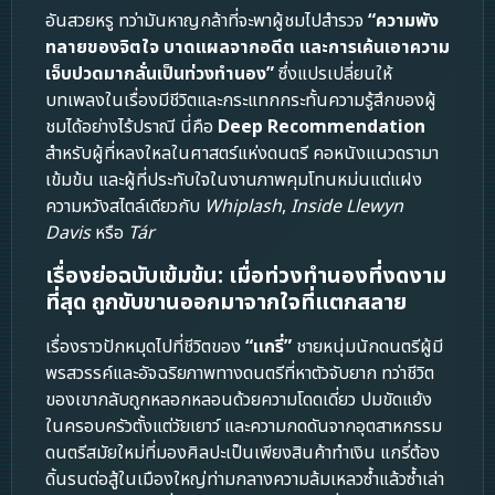
อันสวยหรู ทว่ามันหาญกล้าที่จะพาผู้ชมไปสำรวจ
“ความพัง
ทลายของจิตใจ บาดแผลจากอดีต และการเค้นเอาความ
เจ็บปวดมากลั่นเป็นท่วงทำนอง”
ซึ่งแปรเปลี่ยนให้
บทเพลงในเรื่องมีชีวิตและกระแทกกระทั้นความรู้สึกของผู้
ชมได้อย่างไร้ปราณี นี่คือ
Deep Recommendation
สำหรับผู้ที่หลงใหลในศาสตร์แห่งดนตรี คอหนังแนวดรามา
เข้มข้น และผู้ที่ประทับใจในงานภาพคุมโทนหม่นแต่แฝง
ความหวังสไตล์เดียวกับ
Whiplash
,
Inside Llewyn
Davis
หรือ
Tár
เรื่องย่อฉบับเข้มข้น: เมื่อท่วงทำนองที่งดงาม
ที่สุด ถูกขับขานออกมาจากใจที่แตกสลาย
เรื่องราวปักหมุดไปที่ชีวิตของ
“แกรี่”
ชายหนุ่มนักดนตรีผู้มี
พรสวรรค์และอัจฉริยภาพทางดนตรีที่หาตัวจับยาก ทว่าชีวิต
ของเขากลับถูกหลอกหลอนด้วยความโดดเดี่ยว ปมขัดแย้ง
ในครอบครัวตั้งแต่วัยเยาว์ และความกดดันจากอุตสาหกรรม
ดนตรีสมัยใหม่ที่มองศิลปะเป็นเพียงสินค้าทำเงิน แกรี่ต้อง
ดิ้นรนต่อสู้ในเมืองใหญ่ท่ามกลางความล้มเหลวซ้ำแล้วซ้ำเล่า