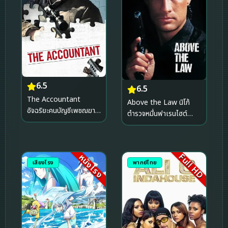
6.5
6.5
The Accountant
Above the Law นิโก้
อัจฉริยะคนบัญชีเพชฌฆาต
ตำรวจหมื่นฟาเรนไฮต์
(2016)
(1988)
Full HD
หนังโรง
เสียงโรง
พากย์ไทย