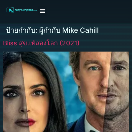
หน้าแรก
ดูหนังฝรั่ง
ดูหนังเกาหลี
ดูหนังจีน
ซีรี่ย์วาย
ติดต่อแอดมิน/ขอหนัง
ป้ายกำกับ:
ผู้กำกับ Mike Cahill
Bliss สุขแท้สองโลก (2021)