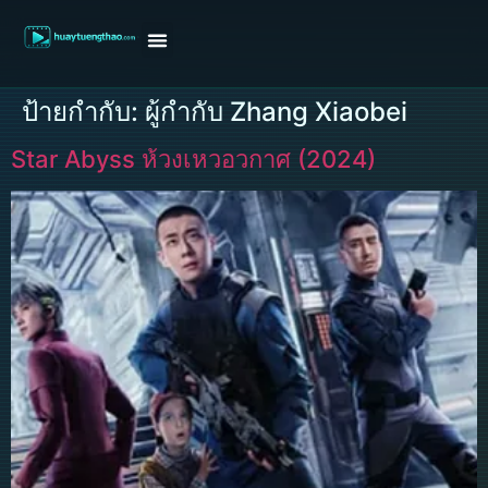
หน้าแรก
ดูหนังฝรั่ง
ดูหนังเกาหลี
ดูหนังจีน
ซีรี่ย์วาย
ติดต่อแอดมิน/ขอหนัง
ป้ายกำกับ:
ผู้กำกับ Zhang Xiaobei
Star Abyss ห้วงเหวอวกาศ (2024)