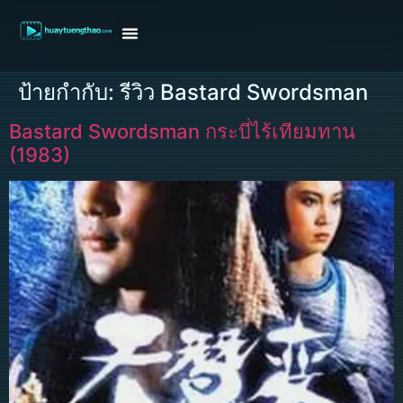
หน้าแรก
ดูหนังฝรั่ง
ดูหนังเกาหลี
ดูหนังจีน
ซีรี่ย์วาย
ติดต่อแอดมิน/ขอหนัง
ป้ายกำกับ:
รีวิว Bastard Swordsman
Bastard Swordsman กระบี่ไร้เทียมทาน
(1983)