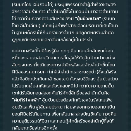
(รับบทโดย เจิ่นกวนไท่) ประมุขพรรคบัวดำผู้สำเร็จวิชาพลัง
จักรวาลอันร้ายกาจ เจ้าสำนักบู๊ตึ๊งในตอนนั้นมิวอาจต้านทาน
ได้ ทว่าท่ามกลางความสิ้นหวัง ยังมี
“ฮุ้นป่วยปวย”
(รับบท
โดย ฉีเส้าเฉียน) เด็กหนุ่มกำพร้าสายเลือดปริศนาที่เติบโตมา
ในฐานะเด็กรับใช้ก้นครัวของสำนัก เขาถูกศิษย์ร่วมสำนัก
ดูถูกเหยียดหยามและกลั่นแกล้งอยู่เป็นประจำ
แต่ความจริงที่ไม่มีใครรู้คือ ทุกๆ คืน แมนลึกลับชุดดำคน
หนึ่งจะแอบมาสอนวิทยายุทธขั้นสูงให้กับฮุ้นป่วยปวยอย่าง
ลับๆ จนกระทั่งเกิดเหตุการณ์หักหลังและล้างสำนักขึ้นโดย
ฝีมือของคนทรยศ ทำให้เจ้าสำนักและชายชุดดำ (ซึ่งแท้จริง
แล้วคือบิดาบังเกิดเกล้าของเขา) ต้องจบชีวิตลง ฮุ้นป่วยปวย
ได้รับบาดเจ็บสาหัสและต้องหลบหนีไป ทว่าในความตายนั้น
เขาได้รับสืบทอดสุยอดคัมภีร์ศักดิ์สิทธิ์ของสำนักนั่นคือ
“คัมภีร์ไหมฟ้า”
ฮุ้นป่วยปวยต้องกักตัวเองในรังไหมเพื่อ
ชุบตัวและฟื้นฟูเส้นลมปราณ ก่อนจะลอกคราบออกมาเป็น
ยอดฝีมือไร้เทียมทาน เพื่อกลับมาสะสางบัญชีแค้น ทวงคืน
ความยุติธรรมให้บิดา และกอบกู้ศักดิ์ศรีของสำนักบู๊ตึ๊งให้
กลับมาเกรียงไกรอีกครั้ง