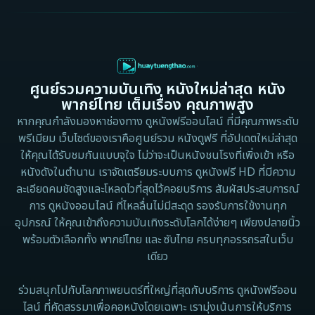
1997
1996
Culture
1995
1991
Dance เต้น
1988
1986
ศูนย์รวมความบันเทิง หนังใหม่ล่าสุด หนัง
Detective สืบสวน
1983
1982
พากย์ไทย เต็มเรื่อง คุณภาพสูง
1973
1971
Disaster
หากคุณกำลังมองหาช่องทาง ดูหนังฟรีออนไลน์ ที่มีคุณภาพระดับ
พรีเมียม เว็บไซต์ของเราคือศูนย์รวม หนังดูฟรี ที่อัปเดตใหม่ล่าสุด
1962
Disney+
ให้คุณได้รับชมกันแบบจุใจ ไม่ว่าจะเป็นหนังชนโรงที่เพิ่งเข้า หรือ
หนังดังในตำนาน เราจัดเตรียมระบบการ ดูหนังฟรี HD ที่มีความ
Documentary สารคดี
ละเอียดคมชัดสูงและโหลดไวที่สุดไว้คอยบริการ สัมผัสประสบการณ์
การ ดูหนังออนไลน์ ที่ไหลลื่นไม่มีสะดุด รองรับการใช้งานทุก
Documentary สารคดี
อุปกรณ์ ให้คุณเข้าถึงความบันเทิงระดับโลกได้ง่ายๆ เพียงปลายนิ้ว
พร้อมตัวเลือกทั้ง พากย์ไทย และ ซับไทย ครบทุกอรรถรสในเว็บ
Drama ดราม่า
เดียว
Drama ดราม่า
ร่วมสนุกไปกับโลกภาพยนตร์ที่ใหญ่ที่สุดกับบริการ ดูหนังฟรีออน
ไลน์ ที่คัดสรรมาเพื่อคอหนังโดยเฉพาะ เรามุ่งเน้นการให้บริการ
Dystopian