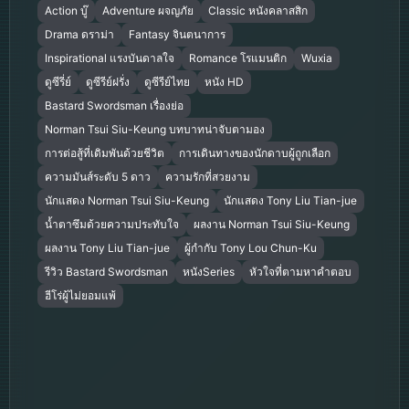
Action บู๊
Adventure ผจญภัย
Classic หนังคลาสสิก
Drama ดราม่า
Fantasy จินตนาการ
Inspirational แรงบันดาลใจ
Romance โรแมนติก
Wuxia
ดูซีรี่ย์
ดูซีรีย์ฝรั่ง
ดูซีรีย์ไทย
หนัง HD
Bastard Swordsman เรื่องย่อ
Norman Tsui Siu-Keung บทบาทน่าจับตามอง
การต่อสู้ที่เดิมพันด้วยชีวิต
การเดินทางของนักดาบผู้ถูกเลือก
ความมันส์ระดับ 5 ดาว
ความรักที่สวยงาม
นักแสดง Norman Tsui Siu-Keung
นักแสดง Tony Liu Tian-jue
น้ำตาซึมด้วยความประทับใจ
ผลงาน Norman Tsui Siu-Keung
ผลงาน Tony Liu Tian-jue
ผู้กำกับ Tony Lou Chun-Ku
รีวิว Bastard Swordsman
หนังSeries
หัวใจที่ตามหาคำตอบ
ฮีโร่ผู้ไม่ยอมแพ้