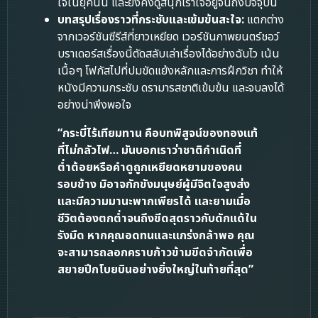
ใจในยุคนั้น และยังคงดูสนุกเร้าใจอยู่จนถึงปัจจุบัน
บทสรุปเรื่องราวที่กระชับและเข้มข้นสะใจ:
แตกต่าง
จากเวอร์ชันซีรีส์ที่ยาวเหยียด เวอร์ชันภาพยนตร์ชอว์
บราเดอร์สเรื่องนี้ตัดสลับเล่าเรื่องได้อย่างฉับไว เน้น
เนื้อๆ โฟกัสไปที่ปมขัดแย้งหลักและการฝึกวิชา ทำให้
หนังมีความกระชับ ดรามารสชาติเข้มข้น และจบลงได้
อย่างน่าพึงพอใจ
“กระบี่ไร้เทียมทาน คือบทพิสูจน์ของทองแท้
ที่ไม่กลัวไฟ… มันบอกเราว่าชาติกำเนิดที่
ต่ำต้อยหรือคำดูถูกเหยียดหยามของคน
รอบข้าง มิอาจกักขังมนุษย์ผู้มีจิตใจสูงส่ง
และมีความมานะพากเพียรได้ และยามเมื่อ
ชีวิตต้องตกต่ำจนถึงขีดสุดราวกับดักแด้ใน
รังมืด หากคุณอดทนและแกร่งกล้าพอ คุณ
จะสามารถลอกคราบก้าวข้ามขีดจำกัดเพื่อ
สยายปีกโบยบินอย่างยิ่งใหญ่ในท้ายที่สุด”