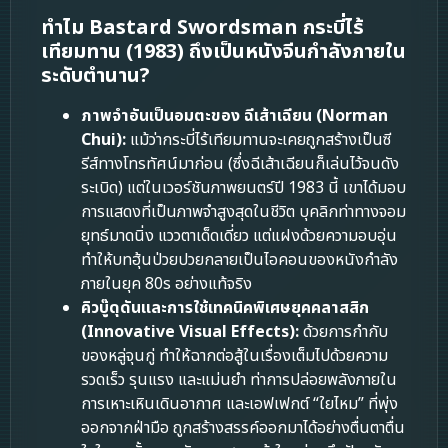
ทำไม Bastard Swordsman กระบี่ไร้
เทียมทาน (1983) ถึงเป็นหนังจีนกำลังภายใน
ระดับตำนาน?
ภาพจำอันเป็นอมตะของ ฉีเส้าเฉียน (Norman
Chui):
แม้ว่ากระบี่ไร้เทียมทานจะเคยถูกสร้างเป็นซี
รีส์ทางโทรทัศน์มาก่อน (ซึ่งฉีเส้าเฉียนก็เล่นไว้จนดัง
ระเบิด) แต่ในเวอร์ชันภาพยนตร์ปี 1983 นี้ เขาได้มอบ
การแสดงที่เป็นภาพจำสูงสุดในชีวิต บุคลิกท่าทางจอม
ยุทธ์มาดนิ่ง แววตาเด็ดเดี่ยว แต่แฝงด้วยความอบอุ่น
ทำให้บทฮุ้นป่วยปวยกลายเป็นไอคอนของหนังกำลัง
ภายในยุค 80s อย่างแท้จริง
คิวบู๊ดุดันและการใช้เทคนิคพิเศษยุคคลาสสิก
(Innovative Visual Effects):
ด้วยการกำกับ
ของหลู่จุนกู่ ทำให้ฉากต่อสู้ในเรื่องเต็มไปด้วยความ
รวดเร็ว รุนแรง และแม่นยำ ท่าการปล่อยพลังภายใน
การเหาะเหินเดินอากาศ และเอฟเฟกต์ “ใยไหม” ที่พุ่ง
ออกจากฝ่ามือ ถูกสร้างสรรค์ออกมาได้อย่างตื่นตาตื่น