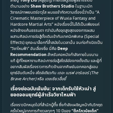
สายบู๊
Tony Liu
(หลู่จุนกู่) ภายใต้สตูดิโอผู้สร้างระดับ
ตำนานอย่าง
Shaw Brothers Studio
ในฐานะนัก
วิจารณ์ภาพยนตร์อาวุโส ผมขอจำกัดความเรื่องนี้ว่าเป็น “A
Cinematic Masterpiece of Wuxia Fantasy and
Hardcore Martial Arts” หนังเรื่องนี้ไม่ได้เป็นเพียงแค่
หนังล้างแค้นธรรมดา ทว่ามันคือจุดสูงสุดของการผสม
ผสานศิลปะการต่อสู้ดั้งเดิมเข้ากับเทคนิคพิเศษ (Special
Effects) ยุคอะนาล็อกที่ล้ำสมัยในเวลานั้น จนก่อกำเนิดเป็น
“วิชาไหมฟ้า” อันเลื่องชื่อ นี่คือ
Deep
Recommendation
สำหรับคอหนังกำลังภายในขนาน
แท้ ผู้ที่โหยหางานศิลปะการต่อสู้สไตล์ฮ่องกงดั้งเดิม และผู้ที่
อยากสัมผัสเรื่องราวการก้าวข้ามจากศิษย์นอกคอกสู่จอม
ยุทธ์อันดับหนึ่ง สไตล์เดียวกับ
เดอะ เบรฟ อาร์เชอร์ (The
Brave Archer)
หรือ
เดชเซียวฮื่อยี้
เรื่องย่อฉบับเข้มข้น: จากเด็กรับใช้หัวเน่า สู่
ยอดจอมยุทธ์ผู้สำเร็จวิชาไหมฟ้า
เรื่องราวปักหมุดไปที่สำนักบู๊ตึ๊ง ซึ่งกำลังเผชิญหน้ากับวิกฤต
ครั้งใหญ่จากการท้าดวลทุกๆ 10 ปีของ
“ต๊กโกวบ้อเต็ก”