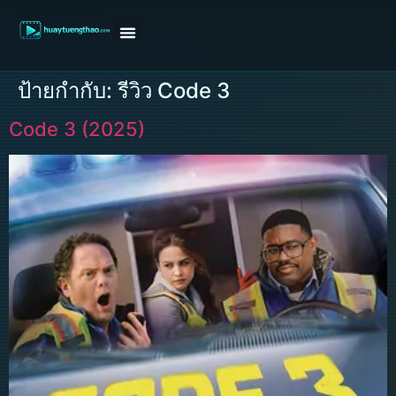
หน้าแรก
ดูหนังฝรั่ง
ดูหนังเกาหลี
ดูหนังจีน
ซีรี่ย์วาย
ติดต่อแอดมิน/ขอหนัง
ป้ายกำกับ:
รีวิว Code 3
Code 3 (2025)