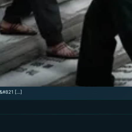
ม&#821 […]