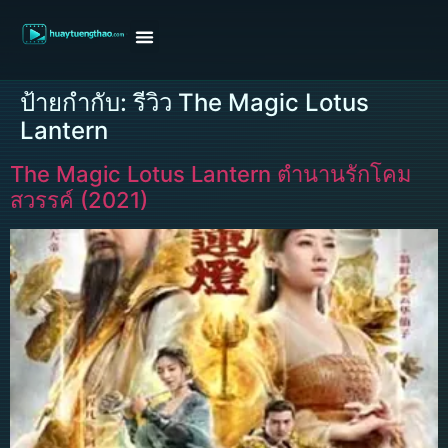
หน้าแรก
ดูหนังฝรั่ง
ดูหนังเกาหลี
ดูหนังจีน
ซีรี่ย์วาย
ติดต่อแอดมิน/ขอหนัง
ป้ายกำกับ:
รีวิว The Magic Lotus
Lantern
The Magic Lotus Lantern ตำนานรักโคม
สวรรค์ (2021)