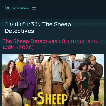
หน้าแรก
ดูหนังฝรั่ง
ดูหนังเกาหลี
ดูหนังจีน
ซีรี่ย์วาย
ติดต่อแอดมิน/ขอหนัง
ป้ายกำกับ:
รีวิว The Sheep
Detectives
The Sheep Detectives แก๊งแกะรอย ยอด
นักสืบ (2026)